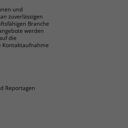
innen und
an zuverlässigen
ftsfähigen Branche
sangebote werden
auf die
Die Kontaktaufnahme
und Reportagen