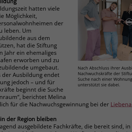
ildung
Zweck
dass Aktionen, die bei späteren Besuchen
dungszeit hatten viele
Name
PHPSESSID
derselben Website durchgeführt werden, mit
e Möglichkeit,
derselben Benutzerkennung verknüpft
Anbieter
stiftung-liebenau.de
 Personalwohnheimen der
werden.
zu leben. Um
Laufzeit
Session
ubildende aus dem
Name
_clsk
tzen, hat die Stiftung
Behält die Zustände des Benutzers bei allen
Zweck
n Jahr ein ehemaliges
Seitenanfragen bei.
Anbieter
www.clarity.ms
shafen erworben und zu
zubildende umgebaut.
Nach Abschluss ihrer Ausbi
Laufzeit
1 Jahr
Name
cookie_optin
Nachwuchskräfte der Stift
 der Ausbildung endet
Suche nach einer Wohnung.
ung jedoch – und für
Microsoft Clarity setzt dieses Cookie, um die
Anbieter
www.stiftung-liebenau.de
unterstützt sie dabei.
räfte beginnt die Suche
Seitenaufrufe eines Benutzers zu speichern
Zweck
und in einer einzigen Sitzungsaufzeichnung
raum“, berichtet Melina
Laufzeit
1 Monat
zusammenzufassen.
lich für die Nachwuchsgewinnung bei der
Liebena
Behält die Zustimmung des Benutzers zum
Zweck
Cookie Opt-In
in der Region bleiben
Name
_gcl_au
gend ausgebildete Fachkräfte, die bereit sind, in