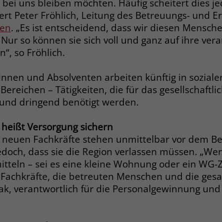
 bei uns bleiben möchten. Häufig scheitert dies 
Anbieter
Google Ads
Name
__cf_bm
rt Peter Fröhlich, Leitung des Betreuungs- und E
Laufzeit
90 Tage
ken
. „Es ist entscheidend, dass wir diesen Mensche
Anbieter
.fonts.net
Nur so können sie sich voll und ganz auf ihre ver
Zweck
Enthält eine zufallsgenerierte User-ID.
Laufzeit
30 Minuten
n“, so Fröhlich.
This cookie, set by Cloudflare, is used to
Zweck
innen und Absolventen arbeiten künftig in soziale
Name
_gcl_aw
support Cloudflare Bot Management.
ereichen – Tätigkeiten, die für das gesellschaftl
Anbieter
Google Ads
 und dringend benötigt werden.
Name
JSessionID
Laufzeit
90 Tage
heißt Versorgung sichern
Anbieter
jobs.stiftung-liebenau.de
ie neuen Fachkräfte stehen unmittelbar vor dem Be
Dieses Cookie wird gesetzt, wenn ein User
och, dass sie die Region verlassen müssen. „Wenn
über einen Klick auf eine Google
Laufzeit
Session
Werbeanzeige auf die Website gelangt. Es
teln – sei es eine kleine Wohnung oder ein WG-
enthält Informationen darüber, welche
ie Fachkräfte, die betreuten Menschen und die ges
Behält die Zustände des Benutzers bei allen
Zweck
Zweck
Werbeanzeige geklickt wurde, sodass erzielte
Seitenanfragen bei.
nak, verantwortlich für die Personalgewinnung und
Erfolge wie z.B. Bestellungen oder
Kontaktanfragen der Anzeige zugewiesen
werden können.