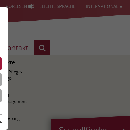
E
VORLESEN
LEICHTE SPRACHE
INTERNATIONAL
Kontakt
ojekte
ale Pflege-
lungs-
ion
tales
nsmanagement
tale
nforderung
z
Schnellfinder