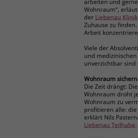
arbeiten und gerne
Wohnraum“, erläute
der
Liebenau Klini
Zuhause zu finden. 
Arbeit konzentriere
Viele der Absolvent
und medizinischen B
unverzichtbar sind
Wohnraum sichern 
Die Zeit drängt: D
Wohnraum droht jed
Wohnraum zu vermit
profitieren alle: d
erklärt Nils Paster
Liebenau Teilhabe
.