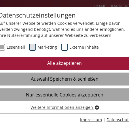
HOME
KARRIER
Datenschutzeinstellungen
Auf unserer Webseite werden Cookies verwendet. Einige davon
werden zwingend benötigt, während es uns andere ermöglichen,
Ihre Nutzererfahrung auf unserer Webseite zu verbessern.
Angebote
Über uns
Aktuelles
Essentiell
Marketing
Externe Inhalte
Mediathek
Termine
Förderpr
Alle akzeptieren
Informationen für
KHZG – Digit
Patientinnen und
und Behand
Auswahl Speichern & schließen
Patienten
dokumentat
Qualitätsberichte
KHZG – Digi
Nur essentielle Cookies akzeptieren
Medikatio
Geschichten aus der St.
Weitere Informationen anzeigen
Essentiell
Lukas-Klinik
KHZG – Digi
Leistungsa
Essentielle Cookies werden für grundlegende Funktionen der
Impressum
|
Datenschut
Videos
Webseite benötigt. Dadurch ist gewährleistet, dass die Webseite