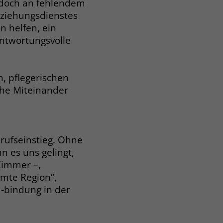
jedoch an fehlendem
rziehungsdienstes
n helfen, ein
antwortungsvolle
n, pflegerischen
iche Miteinander
rufseinstieg. Ohne
 es uns gelingt,
Zimmer –,
amte Region“,
 ‐bindung in der