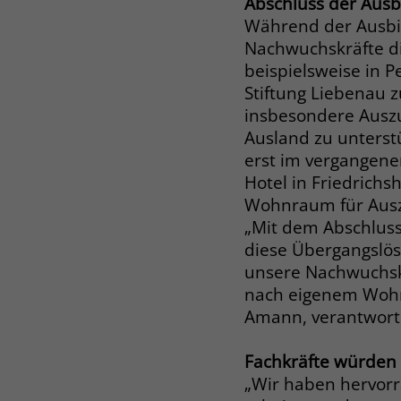
Abschluss der Ausb
Während der Ausbil
Nachwuchskräfte di
beispielsweise in
Stiftung Liebenau 
insbesondere Ausz
Ausland zu unterstü
erst im vergangene
Hotel in Friedrich
Wohnraum für Aus
„Mit dem Abschluss
diese Übergangslös
unsere Nachwuchsk
nach eigenem Wohn
Amann, verantwort
Fachkräfte würden 
„Wir haben hervorra