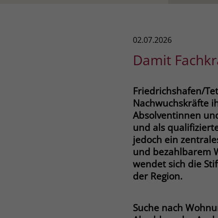
02.07.2026
Damit Fachkr
Friedrichshafen/T
Nachwuchskräfte ihr
Absolventinnen und
und als qualifiziert
jedoch ein zentral
und bezahlbarem W
wendet sich die St
der Region.
Suche nach Wohnu