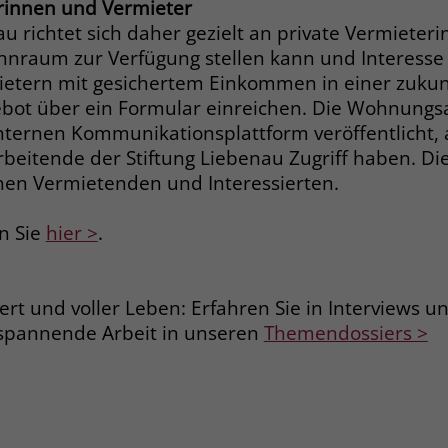
rinnen und Vermieter
au richtet sich daher gezielt an private Vermieter
Name
_gcl_dc
nraum zur Verfügung stellen kann und Interesse 
etern mit gesichertem Einkommen in einer zukun
Anbieter
Google Ads
ebot über ein Formular einreichen. Die Wohnung
internen Kommunikationsplattform veröffentlicht, 
Laufzeit
90 Tage
arbeitende der Stiftung Liebenau Zugriff haben. 
chen Vermietenden und Interessierten.
Dieses Cookie wird gesetzt, wenn ein User
über einen Klick auf eine Google
Werbeanzeige auf die Website gelangt. Es
n Sie
hier >
.
enthält Informationen darüber, welche
Zweck
Werbeanzeige geklickt wurde, sodass erzielte
Erfolge wie z.B. Bestellungen oder
iert und voller Leben: Erfahren Sie in Interviews 
Kontaktanfragen der Anzeige zugewiesen
spannende Arbeit in unseren
Themendossiers >
werden können.
Name
_fbp
Anbieter
Facebook