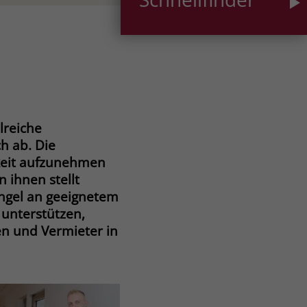
lreiche
h ab. Die
gkeit aufzunehmen
n ihnen stellt
angel an geeignetem
unterstützen,
en und Vermieter in