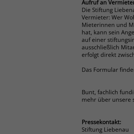
Aufruf an Vermiete
Die Stiftung Lieben
Vermieter: Wer Woh
Mieterinnen und Mi
hat, kann sein Ang
auf einer stiftungs
ausschließlich Mit
erfolgt direkt zwis
Das Formular finde
Bunt, fachlich fund
mehr über unsere 
Pressekontakt:
Stiftung Liebenau