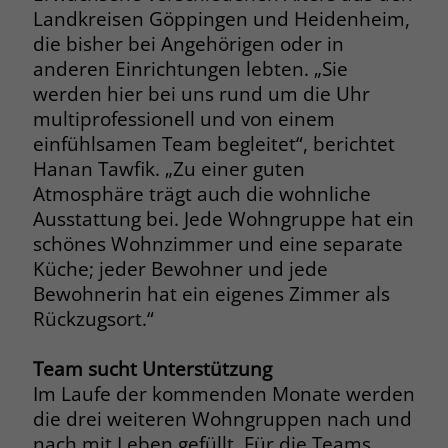
Landkreisen Göppingen und Heidenheim,
Name
_fbp
die bisher bei Angehörigen oder in
anderen Einrichtungen lebten. „Sie
Anbieter
Facebook
werden hier bei uns rund um die Uhr
multiprofessionell und von einem
Laufzeit
3 Monate
einfühlsamen Team begleitet“, berichtet
Hanan Tawfik. „Zu einer guten
Der Zweck von _fbp ist vollständig auf
die Werbe- und Analysebemühungen
Atmosphäre trägt auch die wohnliche
von Facebook zurückzuführen. Dieses
Ausstattung bei. Jede Wohngruppe hat ein
Cookie ist ein Erstanbieter-Cookie, d. h.
schönes Wohnzimmer und eine separate
Facebook platziert es, während ein
Küche; jeder Bewohner und jede
Verbraucher auf Facebook ist. Dieses
Bewohnerin hat ein eigenes Zimmer als
Cookie verfolgt die Besuche eines
Rückzugsort.“
Nutzers auf verschiedenen Websites
und meldet dieses Verhalten an
Zweck
Facebook. Facebook kann dann die
Team sucht Unterstützung
gesammelten Daten nutzen, um den
Im Laufe der kommenden Monate werden
Nutzer besser zu verstehen und
die drei weiteren Wohngruppen nach und
bessere, relevantere Werbung zu
nach mit Leben gefüllt. Für die Teams