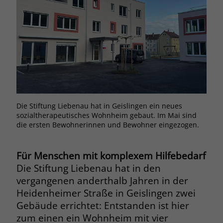
Browsers und die Einstellungen
exklusiv für diese Website zu speichern.
Name
PHPSESSID
Zweck
Dadurch wird gewährleistet, dass
Aktionen, die bei späteren Besuchen
Anbieter
stiftung-liebenau.de
derselben Website durchgeführt
werden, mit derselben
Laufzeit
Session
Benutzerkennung verknüpft werden.
Behält die Zustände des Benutzers bei
Zweck
allen Seitenanfragen bei.
Die Stiftung Liebenau hat in Geislingen ein neues
Name
_clsk
sozialtherapeutisches Wohnheim gebaut. Im Mai sind
die ersten Bewohnerinnen und Bewohner eingezogen.
Anbieter
www.clarity.ms
Name
cookie_optin
Laufzeit
1 Jahr
Anbieter
www.stiftung-liebenau.de
Für Menschen mit komplexem Hilfebedarf
Die Stiftung Liebenau hat in den
Microsoft Clarity setzt dieses Cookie,
Laufzeit
1 Monat
vergangenen anderthalb Jahren in der
um die Seitenaufrufe eines Benutzers
Heidenheimer Straße in Geislingen zwei
Zweck
zu speichern und in einer einzigen
Behält die Zustimmung des Benutzers
Zweck
Sitzungsaufzeichnung
Gebäude errichtet: Entstanden ist hier
zum Cookie Opt-In
zusammenzufassen.
zum einen ein Wohnheim mit vier