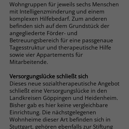
Wohngruppen für jeweils sechs Menschen
Name
__cf_bm
mit Intelligenzminderung und einem
Name
_gcl_au
komplexen Hilfebedarf. Zum anderen
Anbieter
.fonts.net
befinden sich auf dem Grundstück der
Anbieter
Google Ads
angegliederte Förder- und
Laufzeit
30 Minuten
Laufzeit
90 Tage
Betreuungsbereich für eine passgenaue
This cookie, set by Cloudflare, is used to
Tagesstruktur und therapeutische Hilfe
Zweck
Zweck
Enthält eine zufallsgenerierte User-ID.
support Cloudflare Bot Management.
sowie vier Appartements für
Mitarbeitende.
Name
_gcl_aw
Name
JSessionID
Versorgungslücke schließt sich
Anbieter
Google Ads
Dieses neue sozialtherapeutische Angebot
Anbieter
jobs.stiftung-liebenau.de
schließt eine Versorgungslücke in den
Laufzeit
90 Tage
Laufzeit
Session
Landkreisen Göppingen und Heidenheim.
Bisher gab es hier keine vergleichbare
Dieses Cookie wird gesetzt, wenn ein
Behält die Zustände des Benutzers bei
Zweck
Einrichtung. Die nächstgelegenen
User über einen Klick auf eine Google
allen Seitenanfragen bei.
Wohnheime dieser Art befinden sich in
Werbeanzeige auf die Website gelangt.
Es enthält Informationen darüber,
Stuttgart, gehören ebenfalls zur Stiftung
Zweck