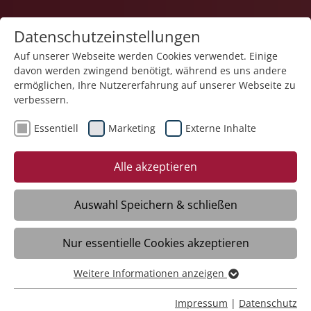
Datenschutzeinstellungen
Auf unserer Webseite werden Cookies verwendet. Einige
davon werden zwingend benötigt, während es uns andere
Gesundheit
ermöglichen, Ihre Nutzererfahrung auf unserer Webseite zu
verbessern.
Essentiell
Marketing
Externe Inhalte
08.06.2026
Ins neue
Alle akzeptieren
sozialtherapeutische
Wohnheim St. Damiano III
Auswahl Speichern & schließen
zieht Leben ein
Nur essentielle Cookies akzeptieren
Weitere Informationen anzeigen
Geislingen – Alles läuft nach Zeitplan und
Essentiell
in einem guten Miteinander aller
Essentielle Cookies werden für grundlegende Funktionen
Impressum
|
Datenschutz