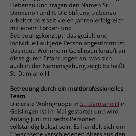
welche Werbeanzeige geklickt wurde,
Liebenau und tragen den Namen St.
sodass erzielte Erfolge wie z.B.
Damiano I und II. Die Stiftung Liebenau
Bestellungen oder Kontaktanfragen der
arbeitet dort seit vielen Jahren erfolgreich
Anzeige zugewiesen werden können.
mit einem Förder- und
Betreuungskonzept, das gezielt und
individuell auf jede Person abgestimmt ist.
Name
_gcl_dc
Das neue Wohnheim Geislingen knüpft an
Anbieter
Google Ads
diese guten Erfahrungen an, was sich
auch in der Namensgebung zeigt: Es heißt
Laufzeit
90 Tage
St. Damiano III.
Dieses Cookie wird gesetzt, wenn ein
Betreuung durch ein multiprofessionelles
User über einen Klick auf eine Google
Werbeanzeige auf die Website gelangt.
Team
Es enthält Informationen darüber,
Die erste Wohngruppe in
St. Damiano III
in
Zweck
welche Werbeanzeige geklickt wurde,
Geislingen ist im Mai gestartet und wird
sodass erzielte Erfolge wie z.B.
Anfang Juni mit sechs Personen
Bestellungen oder Kontaktanfragen der
vollständig belegt sein. Es handelt sich um
Anzeige zugewiesen werden können.
Erwachsene verschiedenen Alters aus den