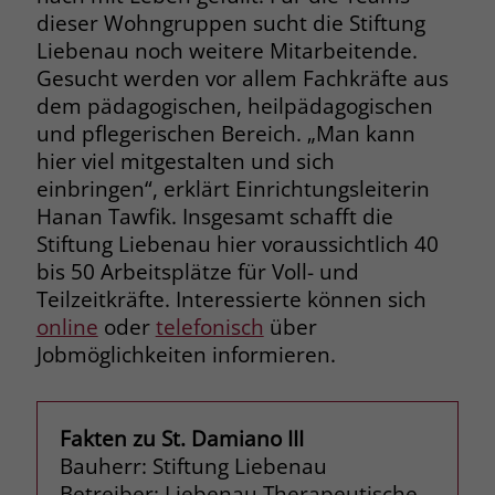
zeigen. Das _fbp-Cookie sammelt keine
dieser Wohngruppen sucht die Stiftung
persönlich identifizierbaren
Liebenau noch weitere Mitarbeitende.
Informationen und wird von Facebook
Gesucht werden vor allem Fachkräfte aus
nur platziert, um Daten an das
dem pädagogischen, heilpädagogischen
Unternehmen zurückzusenden.
und pflegerischen Bereich. „Man kann
hier viel mitgestalten und sich
einbringen“, erklärt Einrichtungsleiterin
Hanan Tawfik. Insgesamt schafft die
Stiftung Liebenau hier voraussichtlich 40
bis 50 Arbeitsplätze für Voll- und
Teilzeitkräfte. Interessierte können sich
online
oder
telefonisch
über
Jobmöglichkeiten informieren.
Fakten zu St. Damiano III
Bauherr: Stiftung Liebenau
Betreiber: Liebenau Therapeutische