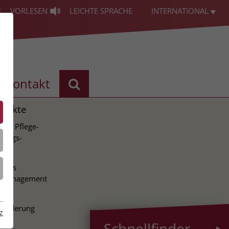
E
VORLESEN
LEICHTE SPRACHE
INTERNATIONAL
Kontakt
ojekte
ale Pflege-
lungs-
ion
tales
nsmanagement
tale
nforderung
z
Schnellfinder