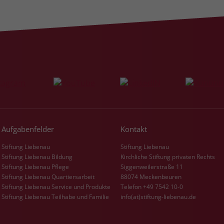
Name
_gcl_dc
Anbieter
Google Ads
Laufzeit
90 Tage
Dieses Cookie wird gesetzt, wenn ein User
über einen Klick auf eine Google
Werbeanzeige auf die Website gelangt. Es
enthält Informationen darüber, welche
Aufgabenfelder
Kontakt
Zweck
Werbeanzeige geklickt wurde, sodass erzielte
Erfolge wie z.B. Bestellungen oder
Stiftung Liebenau
Stiftung Liebenau
Kontaktanfragen der Anzeige zugewiesen
Stiftung Liebenau Bildung
Kirchliche Stiftung privaten Rechts
Stiftung Liebenau Pflege
Siggenweilerstraße 11
werden können.
Stiftung Liebenau Quartiersarbeit
88074 Meckenbeuren
Stiftung Liebenau Service und Produkte
Telefon +49 7542 10-0
Stiftung Liebenau Teilhabe und Familie
info(at)stiftung-liebenau.de
Name
_fbp
Anbieter
Facebook