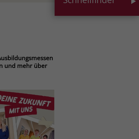
 Ausbildungsmessen
nen und mehr über