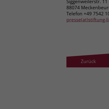
Siggenweilerstr. 11
88074 Meckenbeu
Telefon +49 7542 1
presse(at)stiftung-
Zurück