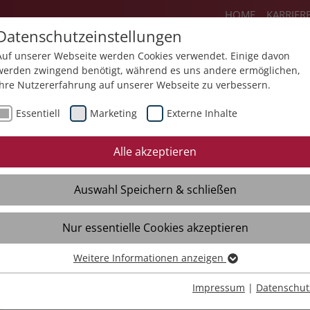
HOME
KARRIER
Datenschutzeinstellungen
Auf unserer Webseite werden Cookies verwendet. Einige davon
werden zwingend benötigt, während es uns andere ermöglichen,
Ihre Nutzererfahrung auf unserer Webseite zu verbessern.
Angebote
Über uns
Aktuelles
Essentiell
Marketing
Externe Inhalte
Mediathek
Termine
Förderpr
Alle akzeptieren
Informationen für
KHZG – Digit
Patientinnen und
und Behand
Auswahl Speichern & schließen
Patienten
dokumentat
Qualitätsberichte
KHZG – Digi
Nur essentielle Cookies akzeptieren
Medikatio
Geschichten aus der St.
Weitere Informationen anzeigen
Essentiell
Lukas-Klinik
KHZG – Digi
Leistungsa
Essentielle Cookies werden für grundlegende Funktionen der
Impressum
|
Datenschut
Videos
Webseite benötigt. Dadurch ist gewährleistet, dass die Webseite