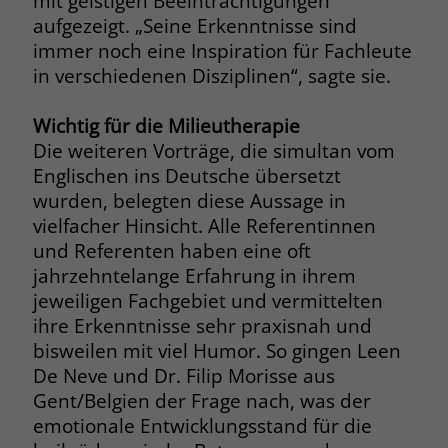
mit geistigen Beeinträchtigungen
aufgezeigt. „Seine Erkenntnisse sind
Name
_fbp
immer noch eine Inspiration für Fachleute
in verschiedenen Disziplinen“, sagte sie.
Anbieter
Facebook
Wichtig für die Milieutherapie
Laufzeit
3 Monate
Die weiteren Vorträge, die simultan vom
Der Zweck von _fbp ist vollständig auf
Englischen ins Deutsche übersetzt
die Werbe- und Analysebemühungen
wurden, belegten diese Aussage in
von Facebook zurückzuführen. Dieses
vielfacher Hinsicht. Alle Referentinnen
Cookie ist ein Erstanbieter-Cookie, d. h.
und Referenten haben eine oft
Facebook platziert es, während ein
jahrzehntelange Erfahrung in ihrem
Verbraucher auf Facebook ist. Dieses
jeweiligen Fachgebiet und vermittelten
Cookie verfolgt die Besuche eines
Nutzers auf verschiedenen Websites
ihre Erkenntnisse sehr praxisnah und
und meldet dieses Verhalten an
bisweilen mit viel Humor. So gingen Leen
Zweck
Facebook. Facebook kann dann die
De Neve und Dr. Filip Morisse aus
gesammelten Daten nutzen, um den
Gent/Belgien der Frage nach, was der
Nutzer besser zu verstehen und
emotionale Entwicklungsstand für die
bessere, relevantere Werbung zu