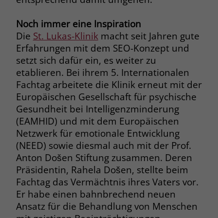
welche Werbeanzeige geklickt wurde,
sodass erzielte Erfolge wie z.B.
Noch immer eine Inspiration
Bestellungen oder Kontaktanfragen der
Die
St. Lukas-Klinik
macht seit Jahren gute
Anzeige zugewiesen werden können.
Erfahrungen mit dem SEO-Konzept und
setzt sich dafür ein, es weiter zu
Name
_gcl_dc
etablieren. Bei ihrem 5. Internationalen
Fachtag arbeitete die Klinik erneut mit der
Anbieter
Google Ads
Europäischen Gesellschaft für psychische
Gesundheit bei Intelligenzminderung
Laufzeit
90 Tage
(EAMHID) und mit dem Europäischen
Dieses Cookie wird gesetzt, wenn ein
Netzwerk für emotionale Entwicklung
User über einen Klick auf eine Google
(NEED) sowie diesmal auch mit der Prof.
Werbeanzeige auf die Website gelangt.
Anton Došen Stiftung zusammen. Deren
Es enthält Informationen darüber,
Zweck
Präsidentin, Rahela Došen, stellte beim
welche Werbeanzeige geklickt wurde,
Fachtag das Vermächtnis ihres Vaters vor.
sodass erzielte Erfolge wie z.B.
Er habe einen bahnbrechend neuen
Bestellungen oder Kontaktanfragen der
Ansatz für die Behandlung von Menschen
Anzeige zugewiesen werden können.