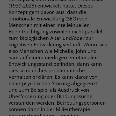
(1939-2023) entwickelt hatte. Dieses
Name
__cf_bm
Konzept geht davon aus, dass die
Name
_gcl_au
emotionale Entwicklung (SEO) von
Anbieter
.fonts.net
Anbieter
Google Ads
Menschen mit einer intellektuellen
Laufzeit
30 Minuten
Beeinträchtigung zuweilen nicht parallel
Laufzeit
90 Tage
zum biologischen Alter und/oder zur
This cookie, set by Cloudflare, is used to
kognitiven Entwicklung verläuft. Wenn sich
Zweck
Zweck
Enthält eine zufallsgenerierte User-ID.
support Cloudflare Bot Management.
also Menschen wie Michelle, John und
Sam auf einem niedrigen emotionalen
Name
_gcl_aw
Entwicklungsstand befinden, dann kann
Name
JSessionID
dies so manches problematische
Anbieter
Google Ads
Anbieter
jobs.stiftung-liebenau.de
Verhalten erklären. Es kann klarer von
einer psychischen Störung abgegrenzt
Laufzeit
90 Tage
Laufzeit
Session
und zum Beispiel als Ausdruck von
Überforderung oder Bindungssuche
Dieses Cookie wird gesetzt, wenn ein
Behält die Zustände des Benutzers bei
Zweck
User über einen Klick auf eine Google
verstanden werden. Betreuungspersonen
allen Seitenanfragen bei.
Werbeanzeige auf die Website gelangt.
können dann in der Milieutherapie
Es enthält Informationen darüber,
entsprechend damit umgehen.
Zweck