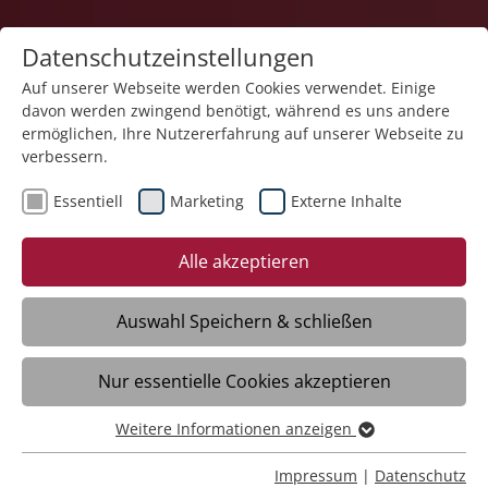
Datenschutzeinstellungen
Auf unserer Webseite werden Cookies verwendet. Einige
davon werden zwingend benötigt, während es uns andere
Gesundheit
ermöglichen, Ihre Nutzererfahrung auf unserer Webseite zu
verbessern.
Essentiell
Marketing
Externe Inhalte
12.05.2026
Rund 300 Fachkräfte
Alle akzeptieren
besuchen den 5.
Internationalen Fachtag der
Auswahl Speichern & schließen
St. Lukas-Klinik
Nur essentielle Cookies akzeptieren
Weitere Informationen anzeigen
Meckenbeuren/Liebenau – Michelle wirft
Essentiell
Teller an die Wand, John hängt wie eine
Essentielle Cookies werden für grundlegende Funktionen
Impressum
|
Datenschutz