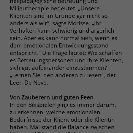
heilpädagogische Betreuung und
zeigen. Das _fbp-Cookie sammelt keine
Milieutherapie bedeutet. „Unsere
persönlich identifizierbaren
Informationen und wird von Facebook
Klienten sind im Grunde gar nicht so
nur platziert, um Daten an das
anders als wir“, sagte Morisse. „Ihr
Unternehmen zurückzusenden.
Verhalten kann schwierig und ärgerlich
sein. Aber es kann normal sein, wenn es
dem emotionalen Entwicklungsstand
entspricht.“ Die Frage lautet: Wie schaffen
es Betreuungspersonen und ihre Klienten,
sich gut aufeinander einzustimmen?
„Lernen Sie, den anderen zu lesen“, riet
Leen De Neve.
Von Zauberern und guten Feen
In den Beispielen ging es immer darum,
zu erkennen, welche emotionalen
Bedürfnisse der Klient oder die Klientin
haben. Mal stand die Balance zwischen