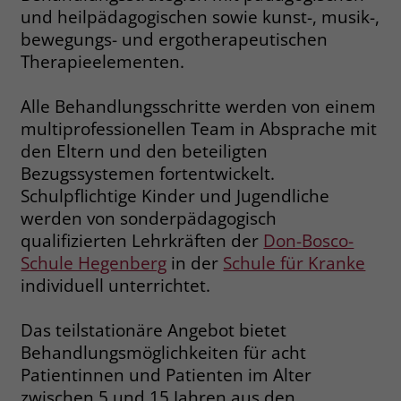
welche Werbeanzeige geklickt wurde,
und heilpädagogischen sowie kunst-, musik-,
sodass erzielte Erfolge wie z.B.
bewegungs- und ergotherapeutischen
Bestellungen oder Kontaktanfragen der
Therapieelementen.
Anzeige zugewiesen werden können.
Alle Behandlungsschritte werden von einem
Name
_gcl_dc
multiprofessionellen Team in Absprache mit
den Eltern und den beteiligten
Anbieter
Google Ads
Bezugssystemen fortentwickelt.
Schulpflichtige Kinder und Jugendliche
Laufzeit
90 Tage
werden von sonderpädagogisch
qualifizierten Lehrkräften der
Don-Bosco-
Dieses Cookie wird gesetzt, wenn ein
User über einen Klick auf eine Google
Schule Hegenberg
in der
Schule für Kranke
Werbeanzeige auf die Website gelangt.
individuell unterrichtet.
Es enthält Informationen darüber,
Zweck
welche Werbeanzeige geklickt wurde,
Das teilstationäre Angebot bietet
sodass erzielte Erfolge wie z.B.
Behandlungsmöglichkeiten für acht
Bestellungen oder Kontaktanfragen der
Patientinnen und Patienten im Alter
Anzeige zugewiesen werden können.
zwischen 5 und 15 Jahren aus den