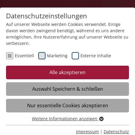
Datenschutzeinstellungen
Auf unserer Webseite werden Cookies verwendet. Einige
davon werden zwingend benötigt, während es uns andere
Gesundheit
ermöglichen, Ihre Nutzererfahrung auf unserer Webseite zu
verbessern.
Essentiell
Marketing
Externe Inhalte
Alle akzeptieren
Auswahl Speichern & schließen
Tagesklinik Liebenau
Nur essentielle Cookies akzeptieren
Meckenbeuren
Weitere Informationen anzeigen
Essentiell
Daten
Essentielle Cookies werden für grundlegende Funktionen
Impressum
|
Datenschutz