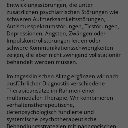
Entwicklungsstörungen, die unter
Name
__cf_bm
zusätzlichen psychiatrischen Störungen wie
Name
_gcl_au
schweren Aufmerksamkeitsstörungen,
Anbieter
.fonts.net
Autismusspektrumstörungen, Ticstörungen,
Anbieter
Google Ads
Depressionen, Ängsten, Zwängen oder
Laufzeit
30 Minuten
Laufzeit
90 Tage
Impulskontrollstörungen leiden oder
This cookie, set by Cloudflare, is used to
schwere Kommunikationsschwierigkeiten
Zweck
Zweck
Enthält eine zufallsgenerierte User-ID.
support Cloudflare Bot Management.
zeigen, die aber nicht zwingend vollstationär
behandelt werden müssen.
Name
_gcl_aw
Name
JSessionID
Im tagesklinischen Alltag ergänzen wir nach
Anbieter
Google Ads
ausführlicher Diagnostik verschiedene
Anbieter
jobs.stiftung-liebenau.de
Therapieansätze im Rahmen einer
Laufzeit
90 Tage
Laufzeit
Session
multimodalen Therapie. Wir kombinieren
verhaltenstherapeutische,
Dieses Cookie wird gesetzt, wenn ein
Behält die Zustände des Benutzers bei
Zweck
tiefenpsychologisch fundierte und
User über einen Klick auf eine Google
allen Seitenanfragen bei.
Werbeanzeige auf die Website gelangt.
systemische psychotherapeutische
Es enthält Informationen darüber,
Behandlungsstrategien mit pädagogischen
Zweck