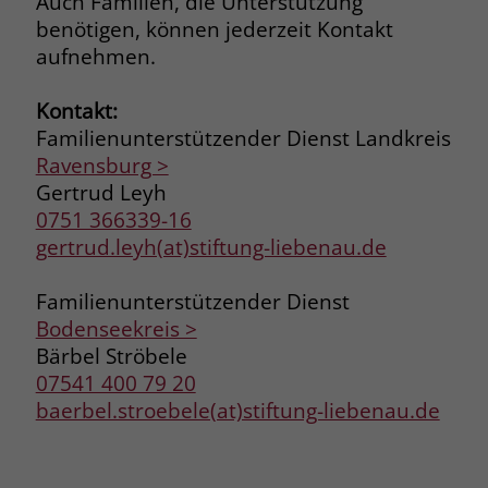
Auch Familien, die Unterstützung
zeigen. Das _fbp-Cookie sammelt keine
benötigen, können jederzeit Kontakt
persönlich identifizierbaren
aufnehmen.
Informationen und wird von Facebook
nur platziert, um Daten an das
Unternehmen zurückzusenden.
Kontakt:
Familienunterstützender Dienst Landkreis
Ravensburg >
Gertrud Leyh
0751 366339-16
gertrud.leyh(at)stiftung-liebenau.de
Familienunterstützender Dienst
Bodenseekreis >
Bärbel Ströbele
07541 400 79 20
baerbel.stroebele(at)stiftung-liebenau.de