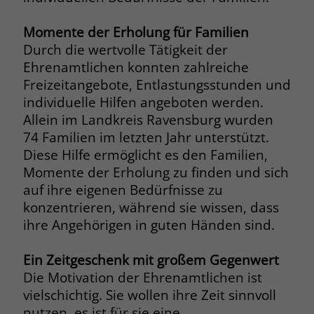
Name
__cf_bm
Momente der Erholung für Familien
Name
_gcl_au
Durch die wertvolle Tätigkeit der
Anbieter
.fonts.net
Anbieter
Google Ads
Ehrenamtlichen konnten zahlreiche
Laufzeit
30 Minuten
Freizeitangebote, Entlastungsstunden und
Laufzeit
90 Tage
individuelle Hilfen angeboten werden.
This cookie, set by Cloudflare, is used to
Allein im Landkreis Ravensburg wurden
Zweck
Zweck
Enthält eine zufallsgenerierte User-ID.
support Cloudflare Bot Management.
74 Familien im letzten Jahr unterstützt.
Diese Hilfe ermöglicht es den Familien,
Name
_gcl_aw
Momente der Erholung zu finden und sich
Name
JSessionID
auf ihre eigenen Bedürfnisse zu
Anbieter
Google Ads
Anbieter
jobs.stiftung-liebenau.de
konzentrieren, während sie wissen, dass
ihre Angehörigen in guten Händen sind.
Laufzeit
90 Tage
Laufzeit
Session
Ein Zeitgeschenk mit großem Gegenwert
Dieses Cookie wird gesetzt, wenn ein
Behält die Zustände des Benutzers bei
Zweck
User über einen Klick auf eine Google
Die Motivation der Ehrenamtlichen ist
allen Seitenanfragen bei.
Werbeanzeige auf die Website gelangt.
vielschichtig. Sie wollen ihre Zeit sinnvoll
Es enthält Informationen darüber,
nutzen, es ist für sie eine
Zweck