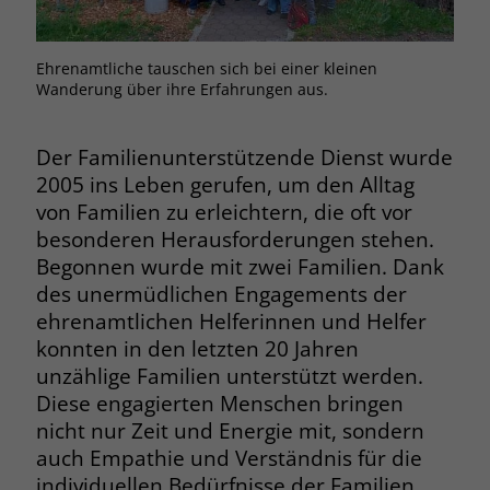
Browsers und die Einstellungen
exklusiv für diese Website zu speichern.
Name
PHPSESSID
Zweck
Dadurch wird gewährleistet, dass
Ehrenamtliche tauschen sich bei einer kleinen
Wanderung über ihre Erfahrungen aus.
Aktionen, die bei späteren Besuchen
Anbieter
stiftung-liebenau.de
derselben Website durchgeführt
werden, mit derselben
Laufzeit
Session
Der Familienunterstützende Dienst wurde
Benutzerkennung verknüpft werden.
2005 ins Leben gerufen, um den Alltag
Behält die Zustände des Benutzers bei
Zweck
von Familien zu erleichtern, die oft vor
allen Seitenanfragen bei.
Name
_clsk
besonderen Herausforderungen stehen.
Begonnen wurde mit zwei Familien. Dank
Anbieter
www.clarity.ms
Name
cookie_optin
des unermüdlichen Engagements der
ehrenamtlichen Helferinnen und Helfer
Laufzeit
1 Jahr
Anbieter
www.stiftung-liebenau.de
konnten in den letzten 20 Jahren
unzählige Familien unterstützt werden.
Microsoft Clarity setzt dieses Cookie,
Laufzeit
1 Monat
um die Seitenaufrufe eines Benutzers
Diese engagierten Menschen bringen
Zweck
zu speichern und in einer einzigen
nicht nur Zeit und Energie mit, sondern
Behält die Zustimmung des Benutzers
Zweck
Sitzungsaufzeichnung
zum Cookie Opt-In
auch Empathie und Verständnis für die
zusammenzufassen.
individuellen Bedürfnisse der Familien.