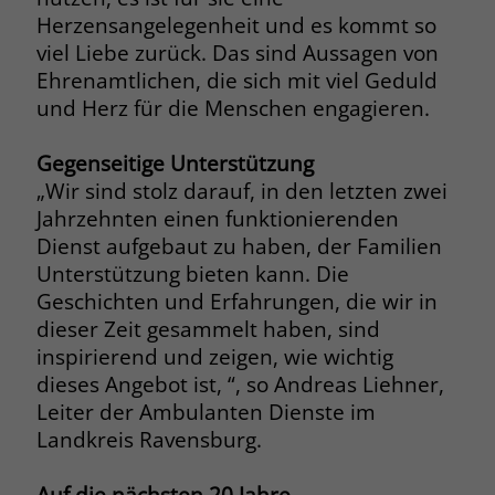
welche Werbeanzeige geklickt wurde,
Herzensangelegenheit und es kommt so
sodass erzielte Erfolge wie z.B.
viel Liebe zurück. Das sind Aussagen von
Bestellungen oder Kontaktanfragen der
Ehrenamtlichen, die sich mit viel Geduld
Anzeige zugewiesen werden können.
und Herz für die Menschen engagieren.
Name
_gcl_dc
Gegenseitige Unterstützung
„Wir sind stolz darauf, in den letzten zwei
Anbieter
Google Ads
Jahrzehnten einen funktionierenden
Dienst aufgebaut zu haben, der Familien
Laufzeit
90 Tage
Unterstützung bieten kann. Die
Dieses Cookie wird gesetzt, wenn ein
Geschichten und Erfahrungen, die wir in
User über einen Klick auf eine Google
dieser Zeit gesammelt haben, sind
Werbeanzeige auf die Website gelangt.
inspirierend und zeigen, wie wichtig
Es enthält Informationen darüber,
dieses Angebot ist, “, so Andreas Liehner,
Zweck
welche Werbeanzeige geklickt wurde,
Leiter der Ambulanten Dienste im
sodass erzielte Erfolge wie z.B.
Landkreis Ravensburg.
Bestellungen oder Kontaktanfragen der
Anzeige zugewiesen werden können.
Auf die nächsten 20 Jahre