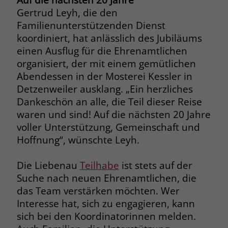
Gertrud Leyh, die den
Name
_fbp
Familienunterstützenden Dienst
koordiniert, hat anlässlich des Jubiläums
Anbieter
Facebook
einen Ausflug für die Ehrenamtlichen
organisiert, der mit einem gemütlichen
Laufzeit
3 Monate
Abendessen in der Mosterei Kessler in
Der Zweck von _fbp ist vollständig auf
Detzenweiler ausklang. „Ein herzliches
die Werbe- und Analysebemühungen
Dankeschön an alle, die Teil dieser Reise
von Facebook zurückzuführen. Dieses
waren und sind! Auf die nächsten 20 Jahre
Cookie ist ein Erstanbieter-Cookie, d. h.
voller Unterstützung, Gemeinschaft und
Facebook platziert es, während ein
Hoffnung“, wünschte Leyh.
Verbraucher auf Facebook ist. Dieses
Cookie verfolgt die Besuche eines
Nutzers auf verschiedenen Websites
Die Liebenau
Teilhabe
ist stets auf der
und meldet dieses Verhalten an
Suche nach neuen Ehrenamtlichen, die
Zweck
Facebook. Facebook kann dann die
das Team verstärken möchten. Wer
gesammelten Daten nutzen, um den
Interesse hat, sich zu engagieren, kann
Nutzer besser zu verstehen und
sich bei den Koordinatorinnen melden.
bessere, relevantere Werbung zu