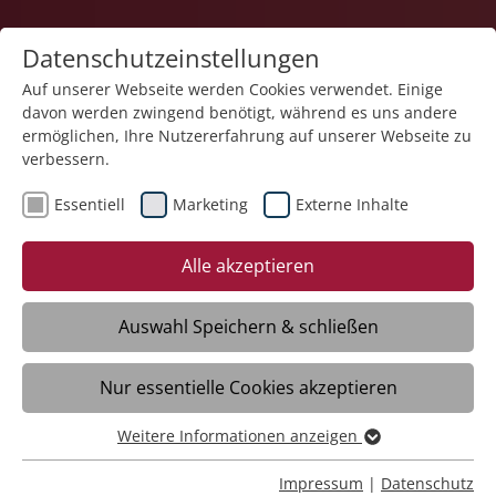
Datenschutzeinstellungen
Auf unserer Webseite werden Cookies verwendet. Einige
davon werden zwingend benötigt, während es uns andere
Karriere
ermöglichen, Ihre Nutzererfahrung auf unserer Webseite zu
verbessern.
Essentiell
Marketing
Externe Inhalte
05.06.2025
Ein Grund zum Feiern: 20
Alle akzeptieren
Jahre
Familienunterstützender
Auswahl Speichern & schließen
Dienst
Nur essentielle Cookies akzeptieren
Weitere Informationen anzeigen
Ravensburg/Friedrichshafen - Seit zwei
Essentiell
Jahrzehnten setzt sich die Stiftung
Essentielle Cookies werden für grundlegende Funktionen
Impressum
|
Datenschutz