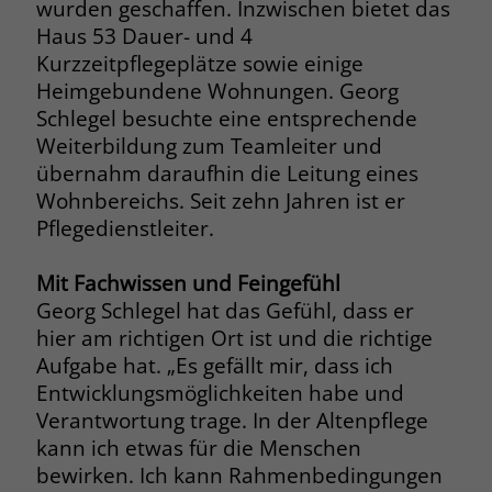
wurden geschaffen. Inzwischen bietet das
Haus 53 Dauer- und 4
Name
_fbp
Kurzzeitpflegeplätze sowie einige
Heimgebundene Wohnungen. Georg
Anbieter
Facebook
Schlegel besuchte eine entsprechende
Laufzeit
3 Monate
Weiterbildung zum Teamleiter und
übernahm daraufhin die Leitung eines
Der Zweck von _fbp ist vollständig auf
Wohnbereichs. Seit zehn Jahren ist er
die Werbe- und Analysebemühungen
Pflegedienstleiter.
von Facebook zurückzuführen. Dieses
Cookie ist ein Erstanbieter-Cookie, d. h.
Mit Fachwissen und Feingefühl
Facebook platziert es, während ein
Verbraucher auf Facebook ist. Dieses
Georg Schlegel hat das Gefühl, dass er
Cookie verfolgt die Besuche eines
hier am richtigen Ort ist und die richtige
Nutzers auf verschiedenen Websites
Aufgabe hat. „Es gefällt mir, dass ich
und meldet dieses Verhalten an
Zweck
Entwicklungsmöglichkeiten habe und
Facebook. Facebook kann dann die
Verantwortung trage. In der Altenpflege
gesammelten Daten nutzen, um den
kann ich etwas für die Menschen
Nutzer besser zu verstehen und
bewirken. Ich kann Rahmenbedingungen
bessere, relevantere Werbung zu