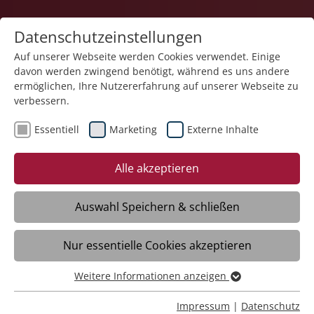
Datenschutzeinstellungen
Auf unserer Webseite werden Cookies verwendet. Einige
davon werden zwingend benötigt, während es uns andere
Karriere
ermöglichen, Ihre Nutzererfahrung auf unserer Webseite zu
verbessern.
Essentiell
Marketing
Externe Inhalte
10.06.2026
„In der Altenpflege kann ich
Alle akzeptieren
etwas für die Menschen
bewirken“
Auswahl Speichern & schließen
Nur essentielle Cookies akzeptieren
MECKENBEUREN-BROCHENZELL – Georg
Schlegel ist sich seiner Stärken bewusst:
Weitere Informationen anzeigen
Essentiell
„Ich kann gut mit älteren Menschen
Essentielle Cookies werden für grundlegende Funktionen
Impressum
|
Datenschutz
umgehen. Ich glaube, sie mögen mich“,