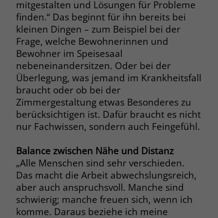
zeigen. Das _fbp-Cookie sammelt keine
mitgestalten und Lösungen für Probleme
persönlich identifizierbaren
finden.“ Das beginnt für ihn bereits bei
Informationen und wird von Facebook
kleinen Dingen – zum Beispiel bei der
nur platziert, um Daten an das
Frage, welche Bewohnerinnen und
Unternehmen zurückzusenden.
Bewohner im Speisesaal
nebeneinandersitzen. Oder bei der
Überlegung, was jemand im Krankheitsfall
braucht oder ob bei der
Zimmergestaltung etwas Besonderes zu
berücksichtigen ist. Dafür braucht es nicht
nur Fachwissen, sondern auch Feingefühl.
Balance zwischen Nähe und Distanz
„Alle Menschen sind sehr verschieden.
Das macht die Arbeit abwechslungsreich,
aber auch anspruchsvoll. Manche sind
schwierig; manche freuen sich, wenn ich
komme. Daraus beziehe ich meine