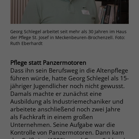
Browsers und die Einstellungen
exklusiv für diese Website zu speichern.
Name
PHPSESSID
Zweck
Dadurch wird gewährleistet, dass
Aktionen, die bei späteren Besuchen
Anbieter
stiftung-liebenau.de
Georg Schlegel arbeitet seit mehr als 30 Jahren im Haus
derselben Website durchgeführt
der Pflege St. Josef in Meckenbeuren-Brochenzell. Foto:
werden, mit derselben
Laufzeit
Session
Ruth Eberhardt
Benutzerkennung verknüpft werden.
Behält die Zustände des Benutzers bei
Zweck
Pflege statt Panzermotoren
allen Seitenanfragen bei.
Name
_clsk
Dass ihn sein Berufsweg in die Altenpflege
führen würde, hatte Georg Schlegel als 15-
Anbieter
www.clarity.ms
Name
cookie_optin
jähriger Jugendlicher noch nicht gewusst.
Damals machte er zunächst eine
Laufzeit
1 Jahr
Anbieter
www.stiftung-liebenau.de
Ausbildung als Industriemechaniker und
Microsoft Clarity setzt dieses Cookie,
arbeitete anschließend noch zwei Jahre
Laufzeit
1 Monat
um die Seitenaufrufe eines Benutzers
als Fachkraft in einem großen
Zweck
zu speichern und in einer einzigen
Behält die Zustimmung des Benutzers
Unternehmen. Seine Aufgabe war die
Zweck
Sitzungsaufzeichnung
zum Cookie Opt-In
Kontrolle von Panzermotoren. Dann kam
zusammenzufassen.