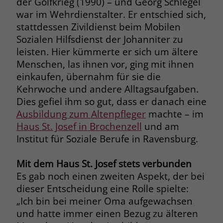
der Golfkrieg (1990) – und Georg Schlegel
war im Wehrdienstalter. Er entschied sich,
Name
__cf_bm
Name
_gcl_au
stattdessen Zivildienst beim Mobilen
Anbieter
.fonts.net
Sozialen Hilfsdienst der Johanniter zu
Anbieter
Google Ads
leisten. Hier kümmerte er sich um ältere
Laufzeit
30 Minuten
Menschen, las ihnen vor, ging mit ihnen
Laufzeit
90 Tage
einkaufen, übernahm für sie die
This cookie, set by Cloudflare, is used to
Zweck
Kehrwoche und andere Alltagsaufgaben.
Zweck
Enthält eine zufallsgenerierte User-ID.
support Cloudflare Bot Management.
Dies gefiel ihm so gut, dass er danach eine
Ausbildung zum Altenpfleger
machte – im
Name
_gcl_aw
Name
JSessionID
Haus St. Josef in Brochenzell
und am
Institut für Soziale Berufe in Ravensburg.
Anbieter
Google Ads
Anbieter
jobs.stiftung-liebenau.de
Mit dem Haus St. Josef stets verbunden
Laufzeit
90 Tage
Laufzeit
Session
Es gab noch einen zweiten Aspekt, der bei
Dieses Cookie wird gesetzt, wenn ein
Behält die Zustände des Benutzers bei
dieser Entscheidung eine Rolle spielte:
Zweck
User über einen Klick auf eine Google
allen Seitenanfragen bei.
„Ich bin bei meiner Oma aufgewachsen
Werbeanzeige auf die Website gelangt.
und hatte immer einen Bezug zu älteren
Es enthält Informationen darüber,
Zweck