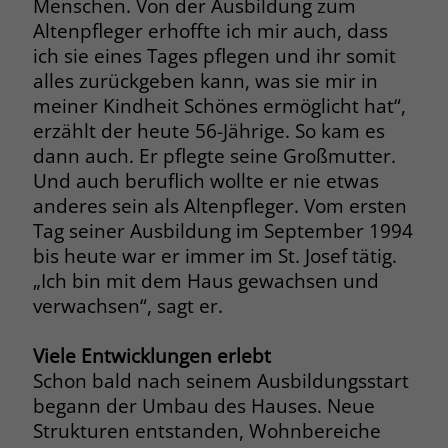
Menschen. Von der Ausbildung zum
welche Werbeanzeige geklickt wurde,
Altenpfleger erhoffte ich mir auch, dass
sodass erzielte Erfolge wie z.B.
ich sie eines Tages pflegen und ihr somit
Bestellungen oder Kontaktanfragen der
Anzeige zugewiesen werden können.
alles zurückgeben kann, was sie mir in
meiner Kindheit Schönes ermöglicht hat“,
erzählt der heute 56-Jährige. So kam es
Name
_gcl_dc
dann auch. Er pflegte seine Großmutter.
Und auch beruflich wollte er nie etwas
Anbieter
Google Ads
anderes sein als Altenpfleger. Vom ersten
Laufzeit
90 Tage
Tag seiner Ausbildung im September 1994
bis heute war er immer im St. Josef tätig.
Dieses Cookie wird gesetzt, wenn ein
„Ich bin mit dem Haus gewachsen und
User über einen Klick auf eine Google
verwachsen“, sagt er.
Werbeanzeige auf die Website gelangt.
Es enthält Informationen darüber,
Zweck
Viele Entwicklungen erlebt
welche Werbeanzeige geklickt wurde,
Schon bald nach seinem Ausbildungsstart
sodass erzielte Erfolge wie z.B.
Bestellungen oder Kontaktanfragen der
begann der Umbau des Hauses. Neue
Anzeige zugewiesen werden können.
Strukturen entstanden, Wohnbereiche