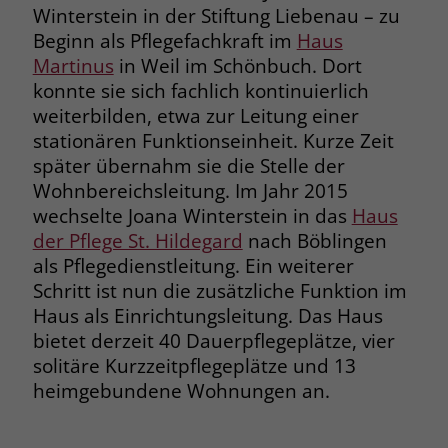
Winterstein in der Stiftung Liebenau – zu
Browsers und die Einstellungen
Beginn als Pflegefachkraft im
Haus
exklusiv für diese Website zu speichern.
Name
PHPSESSID
Zweck
Dadurch wird gewährleistet, dass
Martinus
in Weil im Schönbuch. Dort
Aktionen, die bei späteren Besuchen
konnte sie sich fachlich kontinuierlich
Anbieter
stiftung-liebenau.de
derselben Website durchgeführt
weiterbilden, etwa zur Leitung einer
werden, mit derselben
Laufzeit
Session
stationären Funktionseinheit. Kurze Zeit
Benutzerkennung verknüpft werden.
später übernahm sie die Stelle der
Behält die Zustände des Benutzers bei
Wohnbereichsleitung. Im Jahr 2015
Zweck
allen Seitenanfragen bei.
wechselte Joana Winterstein in das
Haus
Name
_clsk
der Pflege St. Hildegard
nach Böblingen
Anbieter
www.clarity.ms
als Pflegedienstleitung. Ein weiterer
Name
cookie_optin
Schritt ist nun die zusätzliche Funktion im
Laufzeit
1 Jahr
Anbieter
www.stiftung-liebenau.de
Haus als Einrichtungsleitung. Das Haus
bietet derzeit 40 Dauerpflegeplätze, vier
Microsoft Clarity setzt dieses Cookie,
Laufzeit
1 Monat
solitäre Kurzzeitpflegeplätze und 13
um die Seitenaufrufe eines Benutzers
Zweck
zu speichern und in einer einzigen
heimgebundene Wohnungen an.
Behält die Zustimmung des Benutzers
Zweck
Sitzungsaufzeichnung
zum Cookie Opt-In
zusammenzufassen.