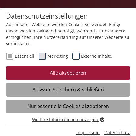
Datenschutzeinstellungen
Auf unserer Webseite werden Cookies verwendet. Einige
davon werden zwingend benötigt, während es uns andere
Karriere
ermöglichen, Ihre Nutzererfahrung auf unserer Webseite zu
verbessern.
Essentiell
Marketing
Externe Inhalte
04.11.2025
Neue Leitung im Haus der
Alle akzeptieren
Pflege St. Hildegard
Auswahl Speichern & schließen
Böblingen - Das Haus der Pflege St.
Nur essentielle Cookies akzeptieren
Hildegard der Stiftung Liebenau hat seit 1.
November eine neue Einrichtungs- und
Weitere Informationen anzeigen
Pflegedienstleitung in Personalunion.
Essentiell
Joana Winterstein hat die Nachfolge von
Essentielle Cookies werden für grundlegende Funktionen
Impressum
|
Datenschutz