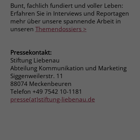
Bunt, fachlich fundiert und voller Leben:
Name
__cf_bm
Erfahren Sie in Interviews und Reportagen
Name
_gcl_au
mehr über unsere spannende Arbeit in
Anbieter
.fonts.net
unseren
Themendossiers >
Anbieter
Google Ads
Laufzeit
30 Minuten
Laufzeit
90 Tage
This cookie, set by Cloudflare, is used to
Pressekontakt:
Zweck
Zweck
Enthält eine zufallsgenerierte User-ID.
support Cloudflare Bot Management.
Stiftung Liebenau
Abteilung Kommunikation und Marketing
Siggenweilerstr. 11
Name
_gcl_aw
Name
JSessionID
88074 Meckenbeuren
Anbieter
Google Ads
Anbieter
jobs.stiftung-liebenau.de
Telefon +49 7542 10-1181
presse(at)stiftung-liebenau.de
Laufzeit
90 Tage
Laufzeit
Session
Dieses Cookie wird gesetzt, wenn ein
Behält die Zustände des Benutzers bei
Zweck
User über einen Klick auf eine Google
allen Seitenanfragen bei.
Werbeanzeige auf die Website gelangt.
Es enthält Informationen darüber,
Zweck