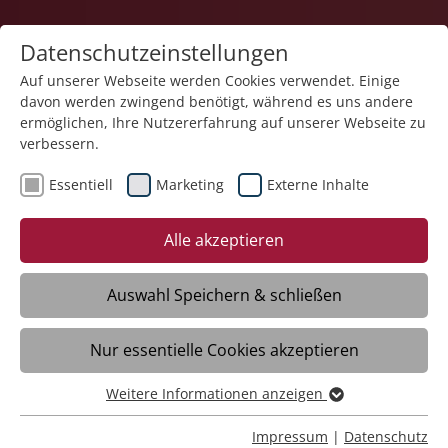
Datenschutzeinstellungen
Auf unserer Webseite werden Cookies verwendet. Einige
davon werden zwingend benötigt, während es uns andere
Karriere
ermöglichen, Ihre Nutzererfahrung auf unserer Webseite zu
verbessern.
Essentiell
Marketing
Externe Inhalte
Alle akzeptieren
Auswahl Speichern & schließen
Nur essentielle Cookies akzeptieren
Auszubildender zum Fachmann für
Systemgastronomie (m/w/d) für 2026
Weitere Informationen anzeigen
Essentiell
Essentielle Cookies werden für grundlegende Funktionen
Impressum
|
Datenschutz