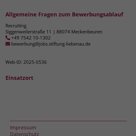
zeigen. Das _fbp-Cookie sammelt keine
persönlich identifizierbaren
Allgemeine Fragen zum Bewerbungsablauf
Informationen und wird von Facebook
nur platziert, um Daten an das
Recruiting
Unternehmen zurückzusenden.
Siggenweilerstraße 11 | 88074 Meckenbeuren
+49 7542 10-1302
bewerbung@jobs.stiftung-liebenau.de
Web-ID: 2025-0536
Einsatzort
Impressum
Datenschutz