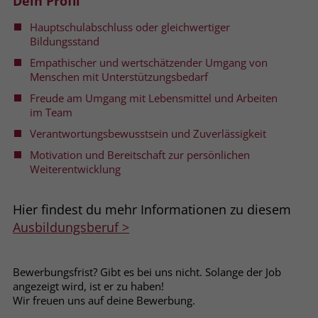
Dein Profil
welche Werbeanzeige geklickt wurde,
sodass erzielte Erfolge wie z.B.
Hauptschulabschluss oder gleichwertiger
Bestellungen oder Kontaktanfragen der
Bildungsstand
Anzeige zugewiesen werden können.
Empathischer und wertschätzender Umgang von
Menschen mit Unterstützungsbedarf
Freude am Umgang mit Lebensmittel und Arbeiten
Name
_gcl_dc
im Team
Anbieter
Google Ads
Verantwortungsbewusstsein und Zuverlässigkeit
Motivation und Bereitschaft zur persönlichen
Laufzeit
90 Tage
Weiterentwicklung
Dieses Cookie wird gesetzt, wenn ein
User über einen Klick auf eine Google
Hier findest du mehr Informationen zu diesem
Werbeanzeige auf die Website gelangt.
Ausbildungsberuf >
Es enthält Informationen darüber,
Zweck
welche Werbeanzeige geklickt wurde,
sodass erzielte Erfolge wie z.B.
Bewerbungsfrist? Gibt es bei uns nicht. Solange der Job
Bestellungen oder Kontaktanfragen der
angezeigt wird, ist er zu haben!
Anzeige zugewiesen werden können.
Wir freuen uns auf deine Bewerbung.