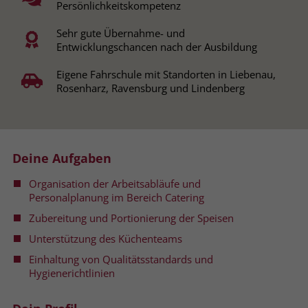
Persönlichkeitskompetenz
Name
__cf_bm
Name
_gcl_au
Sehr gute Übernahme- und
Entwicklungschancen nach der Ausbildung
Anbieter
.fonts.net
Anbieter
Google Ads
Eigene Fahrschule mit Standorten in Liebenau,
Laufzeit
30 Minuten
Rosenharz, Ravensburg und Lindenberg
Laufzeit
90 Tage
This cookie, set by Cloudflare, is used to
Zweck
Zweck
Enthält eine zufallsgenerierte User-ID.
support Cloudflare Bot Management.
Deine Aufgaben
Name
_gcl_aw
Name
JSessionID
Organisation der Arbeitsabläufe und
Anbieter
Google Ads
Personalplanung im Bereich Catering
Anbieter
jobs.stiftung-liebenau.de
Zubereitung und Portionierung der Speisen
Laufzeit
90 Tage
Laufzeit
Session
Unterstützung des Küchenteams
Dieses Cookie wird gesetzt, wenn ein
Behält die Zustände des Benutzers bei
Einhaltung von Qualitätsstandards und
Zweck
User über einen Klick auf eine Google
Hygienerichtlinien
allen Seitenanfragen bei.
Werbeanzeige auf die Website gelangt.
Es enthält Informationen darüber,
Zweck