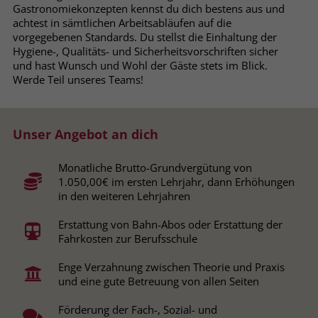
Gastronomiekonzepten kennst du dich bestens aus und
Browsers und die Einstellungen
achtest in sämtlichen Arbeitsabläufen auf die
exklusiv für diese Website zu speichern.
Name
PHPSESSID
vorgegebenen Standards. Du stellst die Einhaltung der
Zweck
Dadurch wird gewährleistet, dass
Hygiene-, Qualitäts- und Sicherheitsvorschriften sicher
Aktionen, die bei späteren Besuchen
und hast Wunsch und Wohl der Gäste stets im Blick.
Anbieter
stiftung-liebenau.de
derselben Website durchgeführt
Werde Teil unseres Teams!
werden, mit derselben
Laufzeit
Session
Benutzerkennung verknüpft werden.
Behält die Zustände des Benutzers bei
Unser Angebot an dich
Zweck
allen Seitenanfragen bei.
Name
_clsk
Monatliche Brutto-Grundvergütung von
1.050,00€ im ersten Lehrjahr, dann Erhöhungen
Anbieter
www.clarity.ms
Name
cookie_optin
in den weiteren Lehrjahren
Laufzeit
1 Jahr
Anbieter
www.stiftung-liebenau.de
Erstattung von Bahn-Abos oder Erstattung der
Fahrkosten zur Berufsschule
Microsoft Clarity setzt dieses Cookie,
Laufzeit
1 Monat
um die Seitenaufrufe eines Benutzers
Enge Verzahnung zwischen Theorie und Praxis
Zweck
zu speichern und in einer einzigen
Behält die Zustimmung des Benutzers
und eine gute Betreuung von allen Seiten
Zweck
Sitzungsaufzeichnung
zum Cookie Opt-In
zusammenzufassen.
Förderung der Fach-, Sozial- und