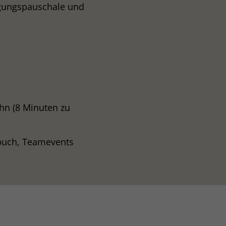
egungspauschale und
hn (8 Minuten zu
buch, Teamevents