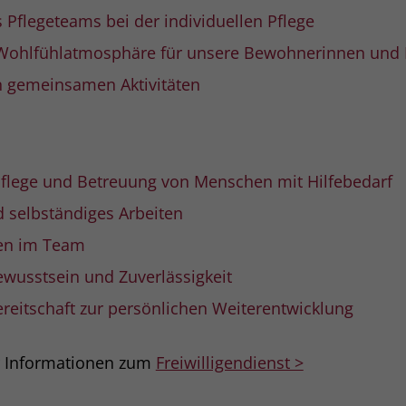
 Pflegeteams bei der individuellen Pflege
Name
_gcl_dc
 Wohlfühlatmosphäre für unsere Bewohnerinnen und
 gemeinsamen Aktivitäten
Anbieter
Google Ads
Laufzeit
90 Tage
Dieses Cookie wird gesetzt, wenn ein User
Pflege und Betreuung von Menschen mit Hilfebedarf
über einen Klick auf eine Google
Werbeanzeige auf die Website gelangt. Es
nd selbständiges Arbeiten
enthält Informationen darüber, welche
Zweck
en im Team
Werbeanzeige geklickt wurde, sodass erzielte
Erfolge wie z.B. Bestellungen oder
wusstsein und Zuverlässigkeit
Kontaktanfragen der Anzeige zugewiesen
werden können.
reitschaft zur persönlichen Weiterentwicklung
r Informationen zum
Freiwilligendienst >
Name
_fbp
Anbieter
Facebook