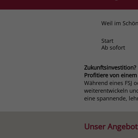
Weil im Schö
Start
Ab sofort
Zukunftsinvestition?
Profitiere von einem
Während eines FSJ od
weiterentwickeln und
eine spannende, lehr
Unser Angebot