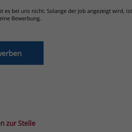
 es bei uns nicht. Solange der Job angezeigt wird, is
Laufzeit
3 Monate
deine Bewerbung.
Der Zweck von _fbp ist vollständig auf die
Werbe- und Analysebemühungen von
Facebook zurückzuführen. Dieses Cookie ist
ein Erstanbieter-Cookie, d. h. Facebook
platziert es, während ein Verbraucher auf
werben
Facebook ist. Dieses Cookie verfolgt die
Besuche eines Nutzers auf verschiedenen
Websites und meldet dieses Verhalten an
Zweck
Facebook. Facebook kann dann die
gesammelten Daten nutzen, um den Nutzer
besser zu verstehen und bessere, relevantere
Werbung zu zeigen. Das _fbp-Cookie sammelt
keine persönlich identifizierbaren
Informationen und wird von Facebook nur
platziert, um Daten an das Unternehmen
zurückzusenden.
n zur Stelle