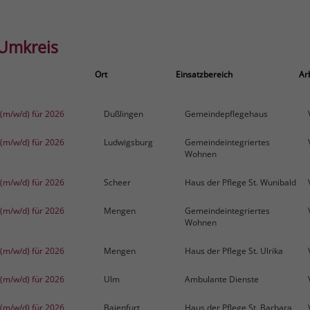
 Umkreis
Ort
Einsatzbereich
Ar
D (m/w/d) für 2026
Dußlingen
Gemeindepflegehaus
D (m/w/d) für 2026
Ludwigsburg
Gemeindeintegriertes
Wohnen
D (m/w/d) für 2026
Scheer
Haus der Pflege St. Wunibald
D (m/w/d) für 2026
Mengen
Gemeindeintegriertes
Wohnen
D (m/w/d) für 2026
Mengen
Haus der Pflege St. Ulrika
D (m/w/d) für 2026
Ulm
Ambulante Dienste
D (m/w/d) für 2026
Baienfurt
Haus der Pflege St. Barbara