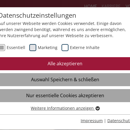
HOME
KARRIERE
V
Datenschutzeinstellungen
Auf unserer Webseite werden Cookies verwendet. Einige davon
werden zwingend benötigt, während es uns andere ermöglichen,
Ihre Nutzererfahrung auf unserer Webseite zu verbessern.
ereiche
Flexteam
Jobs
Ausbildun
Essentiell
Marketing
Externe Inhalte
Initiativbewerbung
Quereinstieg
Eh
Alle akzeptieren
Freie Stellen
Fre
Auswahl Speichern & schließen
Initiativbewerbung
Ini
Kontakt
Kon
Nur essentielle Cookies akzeptieren
Interviews
Int
Weitere Informationen anzeigen
Essentiell
Essentielle Cookies werden für grundlegende Funktionen der
Impressum
|
Datenschut
Webseite benötigt. Dadurch ist gewährleistet, dass die Webseite