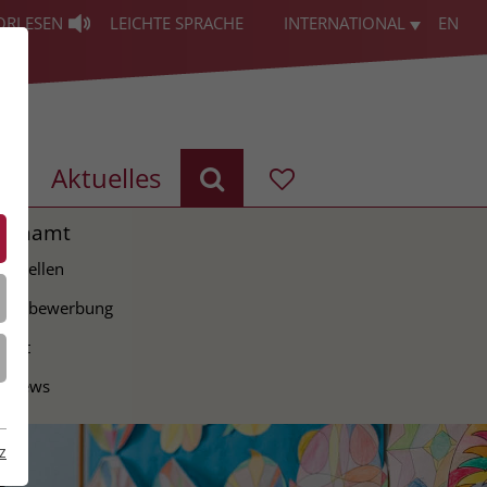
ORLESEN
LEICHTE SPRACHE
INTERNATIONAL
EN
g
Aktuelles
renamt
ie Stellen
tiativbewerbung
takt
erviews
z