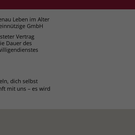
enau Leben im Alter
einnützige GmbH
isteter Vertrag
die Dauer des
willigendienstes
ln, dich selbst
ft mit uns – es wird