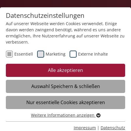
Datenschutzeinstellungen
Auf unserer Webseite werden Cookies verwendet. Einige
davon werden zwingend benötigt, während es uns andere
Teilhabe und Familie
ermöglichen, Ihre Nutzererfahrung auf unserer Webseite zu
verbessern.
Essentiell
Marketing
Externe Inhalte
10.11.2025
Inklusive Weltreise während
Alle akzeptieren
der Herbstferien
Auswahl Speichern & schließen
Meckenbeuren – 30 Kinder mit und ohne
Nur essentielle Cookies akzeptieren
Behinderungen begaben sich bei der
Herbstferienbetreuung der Stiftung
Weitere Informationen anzeigen
Liebenau in Hegenberg gemeinsam auf
Essentiell
eine fantasievolle Weltreise. Die
Essentielle Cookies werden für grundlegende Funktionen
Impressum
|
Datenschutz