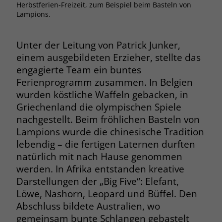
Herbstferien-Freizeit, zum Beispiel beim Basteln von
Browsers und die Einstellungen
Lampions.
exklusiv für diese Website zu speichern.
Name
PHPSESSID
Zweck
Dadurch wird gewährleistet, dass
Aktionen, die bei späteren Besuchen
Unter der Leitung von Patrick Junker,
Anbieter
stiftung-liebenau.de
derselben Website durchgeführt
einem ausgebildeten Erzieher, stellte das
werden, mit derselben
Laufzeit
Session
engagierte Team ein buntes
Benutzerkennung verknüpft werden.
Ferienprogramm zusammen. In Belgien
Behält die Zustände des Benutzers bei
wurden köstliche Waffeln gebacken, in
Zweck
allen Seitenanfragen bei.
Griechenland die olympischen Spiele
Name
_clsk
nachgestellt. Beim fröhlichen Basteln von
Anbieter
www.clarity.ms
Lampions wurde die chinesische Tradition
Name
cookie_optin
lebendig – die fertigen Laternen durften
Laufzeit
1 Jahr
Anbieter
www.stiftung-liebenau.de
natürlich mit nach Hause genommen
werden. In Afrika entstanden kreative
Microsoft Clarity setzt dieses Cookie,
Laufzeit
1 Monat
Darstellungen der „Big Five“: Elefant,
um die Seitenaufrufe eines Benutzers
Zweck
zu speichern und in einer einzigen
Löwe, Nashorn, Leopard und Büffel. Den
Behält die Zustimmung des Benutzers
Zweck
Sitzungsaufzeichnung
Abschluss bildete Australien, wo
zum Cookie Opt-In
zusammenzufassen.
gemeinsam bunte Schlangen gebastelt