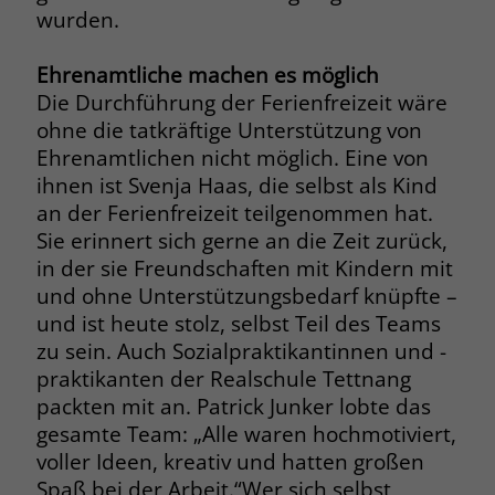
wurden.
Name
__cf_bm
Name
_gcl_au
Ehrenamtliche machen es möglich
Anbieter
.fonts.net
Die Durchführung der Ferienfreizeit wäre
Anbieter
Google Ads
ohne die tatkräftige Unterstützung von
Laufzeit
30 Minuten
Laufzeit
90 Tage
Ehrenamtlichen nicht möglich. Eine von
This cookie, set by Cloudflare, is used to
ihnen ist Svenja Haas, die selbst als Kind
Zweck
Zweck
Enthält eine zufallsgenerierte User-ID.
support Cloudflare Bot Management.
an der Ferienfreizeit teilgenommen hat.
Sie erinnert sich gerne an die Zeit zurück,
in der sie Freundschaften mit Kindern mit
Name
_gcl_aw
Name
JSessionID
und ohne Unterstützungsbedarf knüpfte –
Anbieter
Google Ads
Anbieter
jobs.stiftung-liebenau.de
und ist heute stolz, selbst Teil des Teams
zu sein. Auch Sozialpraktikantinnen und -
Laufzeit
90 Tage
Laufzeit
Session
praktikanten der Realschule Tettnang
packten mit an. Patrick Junker lobte das
Dieses Cookie wird gesetzt, wenn ein
Behält die Zustände des Benutzers bei
Zweck
gesamte Team: „Alle waren hochmotiviert,
User über einen Klick auf eine Google
allen Seitenanfragen bei.
Werbeanzeige auf die Website gelangt.
voller Ideen, kreativ und hatten großen
Es enthält Informationen darüber,
Spaß bei der Arbeit.“Wer sich selbst
Zweck