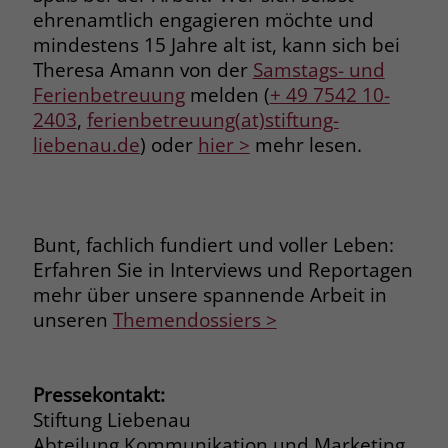
welche Werbeanzeige geklickt wurde,
ehrenamtlich engagieren möchte und
sodass erzielte Erfolge wie z.B.
mindestens 15 Jahre alt ist, kann sich bei
Bestellungen oder Kontaktanfragen der
Theresa Amann von der
Samstags- und
Anzeige zugewiesen werden können.
Ferienbetreuung
melden (
+ 49 7542 10-
2403
,
ferienbetreuung(at)stiftung-
Name
_gcl_dc
liebenau.de
) oder
hier >
mehr lesen.
Anbieter
Google Ads
Laufzeit
90 Tage
Bunt, fachlich fundiert und voller Leben:
Erfahren Sie in Interviews und Reportagen
Dieses Cookie wird gesetzt, wenn ein
User über einen Klick auf eine Google
mehr über unsere spannende Arbeit in
Werbeanzeige auf die Website gelangt.
unseren
Themendossiers >
Es enthält Informationen darüber,
Zweck
welche Werbeanzeige geklickt wurde,
sodass erzielte Erfolge wie z.B.
Pressekontakt:
Bestellungen oder Kontaktanfragen der
Stiftung Liebenau
Anzeige zugewiesen werden können.
Abteilung Kommunikation und Marketing