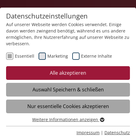
Datenschutzeinstellungen
Auf unserer Webseite werden Cookies verwendet. Einige
davon werden zwingend benötigt, während es uns andere
Teilhabe und Familie
ermöglichen, Ihre Nutzererfahrung auf unserer Webseite zu
verbessern.
Essentiell
Marketing
Externe Inhalte
09.01.2026
Karriere- und
Alle akzeptieren
Ausbildungsmessen 2026
Auswahl Speichern & schließen
Meckenbeuren - 2026 sind wir wieder auf
Nur essentielle Cookies akzeptieren
zahlreichen Karriere- und
Ausbildungsmessen vertreten. Nutzen Sie
Weitere Informationen anzeigen
die Gelegenheit, uns persönlich
Essentiell
kennenzulernen und mehr über unsere
Essentielle Cookies werden für grundlegende Funktionen
Impressum
|
Datenschutz