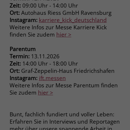
Zeit:
09:00 Uhr - 14:00 Uhr
Browsers und die Einstellungen
exklusiv für diese Website zu speichern.
Ort:
Autohaus Riess GmbH Ravensburg
Name
PHPSESSID
Zweck
Dadurch wird gewährleistet, dass
Instagram:
karriere_kick_deutschland
Aktionen, die bei späteren Besuchen
Weitere Infos zur Messe Karriere Kick
Anbieter
stiftung-liebenau.de
derselben Website durchgeführt
finden Sie zudem
hier >
werden, mit derselben
Laufzeit
Session
Benutzerkennung verknüpft werden.
Parentum
Behält die Zustände des Benutzers bei
Zweck
Termin:
13.11.2026
allen Seitenanfragen bei.
Name
_clsk
Zeit:
14:00 Uhr - 18:00 Uhr
Ort:
Graf-Zeppelin-Haus Friedrichshafen
Anbieter
www.clarity.ms
Name
cookie_optin
Instagram:
ift.messen
Weitere Infos zur Messe Parentum finden
Laufzeit
1 Jahr
Anbieter
www.stiftung-liebenau.de
Sie zudem
hier >
Microsoft Clarity setzt dieses Cookie,
Laufzeit
1 Monat
um die Seitenaufrufe eines Benutzers
Zweck
zu speichern und in einer einzigen
Bunt, fachlich fundiert und voller Leben:
Behält die Zustimmung des Benutzers
Zweck
Sitzungsaufzeichnung
zum Cookie Opt-In
Erfahren Sie in Interviews und Reportagen
zusammenzufassen.
mehr über unsere spannende Arbeit in