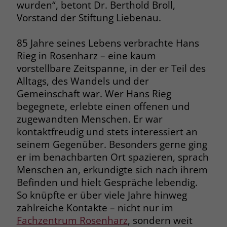
wurden“, betont Dr. Berthold Broll,
Name
__cf_bm
Vorstand der Stiftung Liebenau.
Name
_gcl_au
Anbieter
.fonts.net
85 Jahre seines Lebens verbrachte Hans
Anbieter
Google Ads
Rieg in Rosenharz – eine kaum
Laufzeit
30 Minuten
vorstellbare Zeitspanne, in der er Teil des
Laufzeit
90 Tage
Alltags, des Wandels und der
This cookie, set by Cloudflare, is used to
Zweck
Zweck
Enthält eine zufallsgenerierte User-ID.
Gemeinschaft war. Wer Hans Rieg
support Cloudflare Bot Management.
begegnete, erlebte einen offenen und
zugewandten Menschen. Er war
Name
_gcl_aw
Name
JSessionID
kontaktfreudig und stets interessiert an
seinem Gegenüber. Besonders gerne ging
Anbieter
Google Ads
Anbieter
jobs.stiftung-liebenau.de
er im benachbarten Ort spazieren, sprach
Laufzeit
90 Tage
Menschen an, erkundigte sich nach ihrem
Laufzeit
Session
Befinden und hielt Gespräche lebendig.
Dieses Cookie wird gesetzt, wenn ein
Behält die Zustände des Benutzers bei
So knüpfte er über viele Jahre hinweg
Zweck
User über einen Klick auf eine Google
allen Seitenanfragen bei.
zahlreiche Kontakte – nicht nur im
Werbeanzeige auf die Website gelangt.
Fachzentrum Rosenharz
, sondern weit
Es enthält Informationen darüber,
Zweck