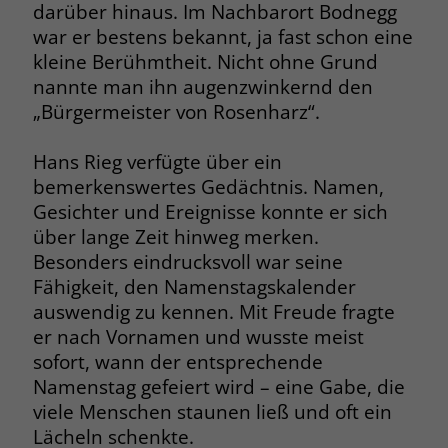
darüber hinaus. Im Nachbarort Bodnegg
welche Werbeanzeige geklickt wurde,
sodass erzielte Erfolge wie z.B.
war er bestens bekannt, ja fast schon eine
Bestellungen oder Kontaktanfragen der
kleine Berühmtheit. Nicht ohne Grund
Anzeige zugewiesen werden können.
nannte man ihn augenzwinkernd den
„Bürgermeister von Rosenharz“.
Name
_gcl_dc
Hans Rieg verfügte über ein
Anbieter
Google Ads
bemerkenswertes Gedächtnis. Namen,
Gesichter und Ereignisse konnte er sich
Laufzeit
90 Tage
über lange Zeit hinweg merken.
Besonders eindrucksvoll war seine
Dieses Cookie wird gesetzt, wenn ein
Fähigkeit, den Namenstagskalender
User über einen Klick auf eine Google
auswendig zu kennen. Mit Freude fragte
Werbeanzeige auf die Website gelangt.
er nach Vornamen und wusste meist
Es enthält Informationen darüber,
Zweck
welche Werbeanzeige geklickt wurde,
sofort, wann der entsprechende
sodass erzielte Erfolge wie z.B.
Namenstag gefeiert wird – eine Gabe, die
Bestellungen oder Kontaktanfragen der
viele Menschen staunen ließ und oft ein
Anzeige zugewiesen werden können.
Lächeln schenkte.