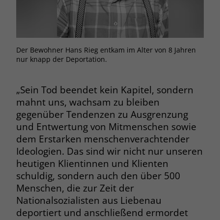
Browsers und die Einstellungen
exklusiv für diese Website zu speichern.
Name
PHPSESSID
Zweck
Dadurch wird gewährleistet, dass
Aktionen, die bei späteren Besuchen
Anbieter
stiftung-liebenau.de
Der Bewohner Hans Rieg entkam im Alter von 8 Jahren
derselben Website durchgeführt
nur knapp der Deportation.
werden, mit derselben
Laufzeit
Session
Benutzerkennung verknüpft werden.
Behält die Zustände des Benutzers bei
„Sein Tod beendet kein Kapitel, sondern
Zweck
allen Seitenanfragen bei.
mahnt uns, wachsam zu bleiben
Name
_clsk
gegenüber Tendenzen zu Ausgrenzung
und Entwertung von Mitmenschen sowie
Anbieter
www.clarity.ms
Name
cookie_optin
dem Erstarken menschenverachtender
Laufzeit
1 Jahr
Ideologien. Das sind wir nicht nur unseren
Anbieter
www.stiftung-liebenau.de
heutigen Klientinnen und Klienten
Microsoft Clarity setzt dieses Cookie,
Laufzeit
1 Monat
schuldig, sondern auch den über 500
um die Seitenaufrufe eines Benutzers
Menschen, die zur Zeit der
Zweck
zu speichern und in einer einzigen
Behält die Zustimmung des Benutzers
Zweck
Nationalsozialisten aus Liebenau
Sitzungsaufzeichnung
zum Cookie Opt-In
deportiert und anschließend ermordet
zusammenzufassen.