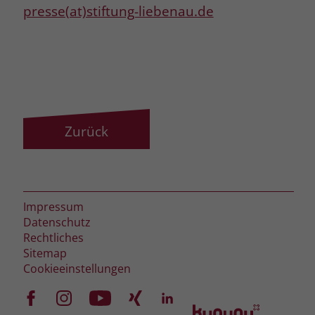
zeigen. Das _fbp-Cookie sammelt keine
presse(at)stiftung-liebenau.de
persönlich identifizierbaren
Informationen und wird von Facebook
nur platziert, um Daten an das
Unternehmen zurückzusenden.
Zurück
Impressum
Datenschutz
Rechtliches
Sitemap
Cookieeinstellungen