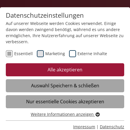
Datenschutzeinstellungen
Auf unserer Webseite werden Cookies verwendet. Einige
davon werden zwingend benötigt, während es uns andere
Teilhabe und Familie
ermöglichen, Ihre Nutzererfahrung auf unserer Webseite zu
verbessern.
Essentiell
Marketing
Externe Inhalte
08.05.2026
Letzter Überlebender der
Alle akzeptieren
Nazi-Deportationen
gestorben
Auswahl Speichern & schließen
Nur essentielle Cookies akzeptieren
Meckenbeuren/Bodnegg – Mit seinem Tod
verliert die Stiftung Liebenau nicht nur
Weitere Informationen anzeigen
Essentiell
ihren ältesten Bewohner, sondern auch
Essentielle Cookies werden für grundlegende Funktionen
Impressum
|
Datenschutz
einen Menschen, der das dunkle Kapitel