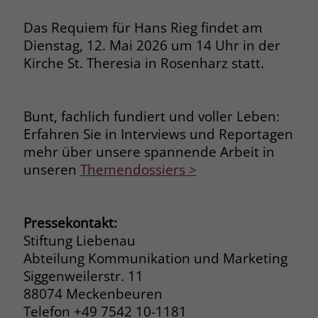
Das Requiem für Hans Rieg findet am
Name
_fbp
Dienstag, 12. Mai 2026 um 14 Uhr in der
Anbieter
Facebook
Kirche St. Theresia in Rosenharz statt.
Laufzeit
3 Monate
Bunt, fachlich fundiert und voller Leben:
Der Zweck von _fbp ist vollständig auf
Erfahren Sie in Interviews und Reportagen
die Werbe- und Analysebemühungen
mehr über unsere spannende Arbeit in
von Facebook zurückzuführen. Dieses
Cookie ist ein Erstanbieter-Cookie, d. h.
unseren
Themendossiers >
Facebook platziert es, während ein
Verbraucher auf Facebook ist. Dieses
Cookie verfolgt die Besuche eines
Pressekontakt:
Nutzers auf verschiedenen Websites
Stiftung Liebenau
und meldet dieses Verhalten an
Zweck
Abteilung Kommunikation und Marketing
Facebook. Facebook kann dann die
Siggenweilerstr. 11
gesammelten Daten nutzen, um den
Nutzer besser zu verstehen und
88074 Meckenbeuren
bessere, relevantere Werbung zu
Telefon +49 7542 10-1181