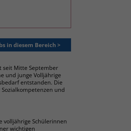
bs in diesem Bereich >
t seit Mitte September
e und junge Volljährige
bedarf entstanden. Die
er Sozialkompetenzen und
 volljährige Schülerinnen
ner wichtigen