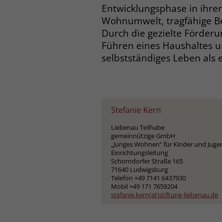
Entwicklungsphase in ihre
Wohnumwelt, tragfähige Be
Durch die gezielte Förderu
Führen eines Haushaltes u
selbstständiges Leben als
Stefanie Kern
Liebenau Teilhabe
gemeinnützige GmbH
„Junges Wohnen“ für Kinder und Juge
Einrichtungsleitung
Schorndorfer Straße 165
71640 Ludwigsburg
Telefon +49 7141 6437930
Mobil +49 171 7659204
stefanie.kern(at)stiftung-liebenau.de