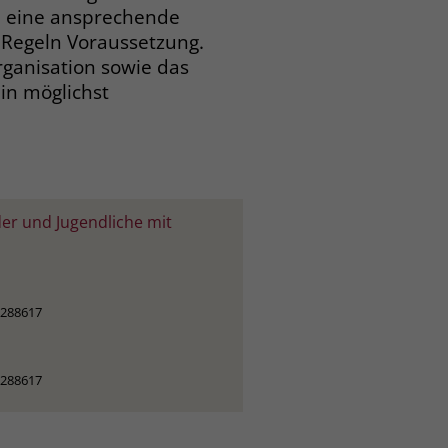
d eine ansprechende
 Regeln Voraussetzung.
rganisation sowie das
in möglichst
er und Jugendliche mit
6288617
6288617