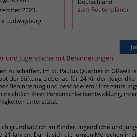
Deutschland
Zweck
dass Aktionen, die bei späteren Besuchen
Name
PHPSESSID
zum Routenplaner
eptember 2023
derselben Website durchgeführt werden, mit
derselben Benutzerkennung verknüpft
eis Ludwigsburg
Anbieter
stiftung-liebenau.de
werden.
Laufzeit
Session
Name
_clsk
Jo
Behält die Zustände des Benutzers bei allen
Zweck
Seitenanfragen bei.
r und Jugendliche mit Behinderungen
Anbieter
www.clarity.ms
zu schaffen. Im St. Paulus Quartier in Oßweil is
Laufzeit
1 Jahr
Name
cookie_optin
 der Stiftung Liebenau für 24 Kinder, Jugendlich
Microsoft Clarity setzt dieses Cookie, um die
cher Behinderung und besonderem Unterstützungs
Anbieter
www.stiftung-liebenau.de
Seitenaufrufe eines Benutzers zu speichern
nsichtlich ihrer Persönlichkeitsentwicklung, ihr
Zweck
und in einer einzigen Sitzungsaufzeichnung
Laufzeit
1 Monat
higkeiten unterstützt.
zusammenzufassen.
Behält die Zustimmung des Benutzers zum
Zweck
Cookie Opt-In
Name
_gcl_au
ch grundsätzlich an Kinder, Jugendliche und junge
 21 Jahren. Damit sich die jungen Menschen in ei