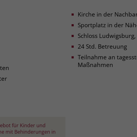
Laufzeit
3 Monate
Kirche in der Nachba
Sportplatz in der Näh
Der Zweck von _fbp ist vollständig auf die
Werbe- und Analysebemühungen von
Schloss Ludwigsburg,
Facebook zurückzuführen. Dieses Cookie ist
ein Erstanbieter-Cookie, d. h. Facebook
24 Std. Betreuung
platziert es, während ein Verbraucher auf
Teilnahme an tagess
Facebook ist. Dieses Cookie verfolgt die
Maßnahmen
Besuche eines Nutzers auf verschiedenen
uten
Websites und meldet dieses Verhalten an
Zweck
ter
Facebook. Facebook kann dann die
gesammelten Daten nutzen, um den Nutzer
besser zu verstehen und bessere, relevantere
Werbung zu zeigen. Das _fbp-Cookie sammelt
keine persönlich identifizierbaren
Informationen und wird von Facebook nur
platziert, um Daten an das Unternehmen
bot für Kinder und
zurückzusenden.
he mit Behinderungen in