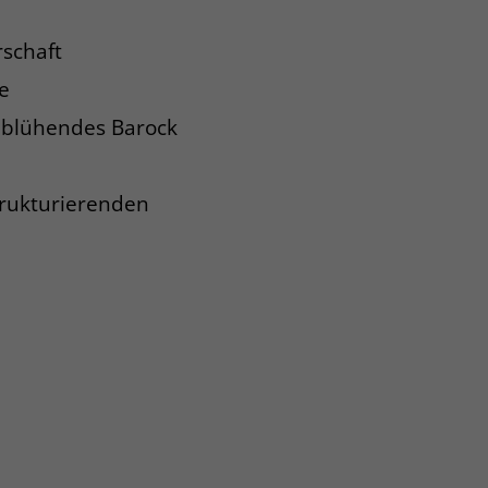
rschaft
e
 blühendes Barock
trukturierenden