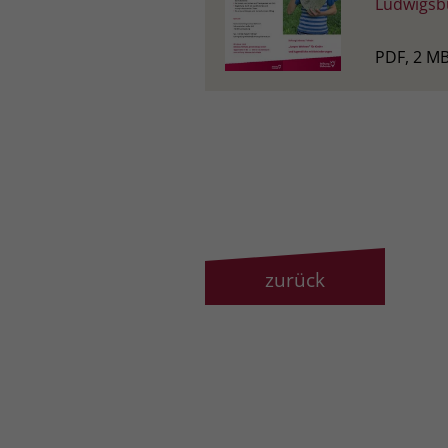
Ludwigsb
PDF, 2 M
zurück