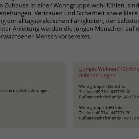
Anbieter
Google Ads
Name
__cf_bm
m Zuhause in einer Wohngruppe wohl fühlen, sin
ziehungen, Vertrauen und Sicherheit sowie klare
Laufzeit
90 Tage
Anbieter
.fonts.net
ng der alltagspraktischen Fähigkeiten, der Selbsto
nter Anleitung werden die jungen Menschen auf e
Zweck
Enthält eine zufallsgenerierte User-ID.
Laufzeit
30 Minuten
 erwachsener Mensch vorbereitet.
This cookie, set by Cloudflare, is used to
Zweck
Name
_gcl_aw
support Cloudflare Bot Management.
Anbieter
Google Ads
„Junges Wohnen“ für Kind
Name
JSessionID
Laufzeit
90 Tage
Behinderungen
Anbieter
jobs.stiftung-liebenau.de
Wohngruppe I, EG rechts
Dieses Cookie wird gesetzt, wenn ein User
ndliche mit Behinderungen
Telefon +49 7141 643793110
über einen Klick auf eine Google
Laufzeit
Session
Rufbereitschaftshandy +49 172 
Werbeanzeige auf die Website gelangt. Es
Wohngruppe II, EG links
enthält Informationen darüber, welche
Behält die Zustände des Benutzers bei allen
Zweck
Telefon +49 7141 643793120
Zweck
Werbeanzeige geklickt wurde, sodass erzielte
Seitenanfragen bei.
Rufbereitschaftshandy +49 172 
Erfolge wie z.B. Bestellungen oder
Kontaktanfragen der Anzeige zugewiesen
werden können.