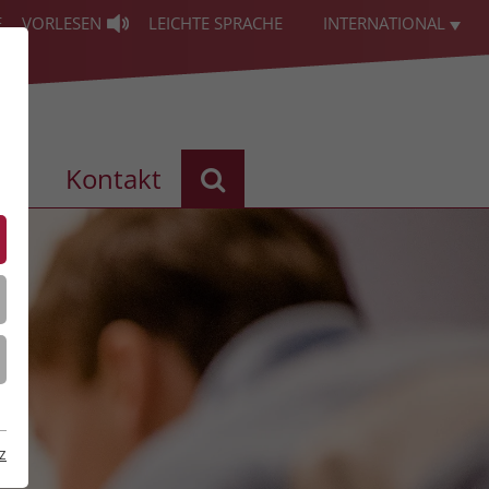
E
VORLESEN
LEICHTE SPRACHE
INTERNATIONAL
les
Kontakt
z