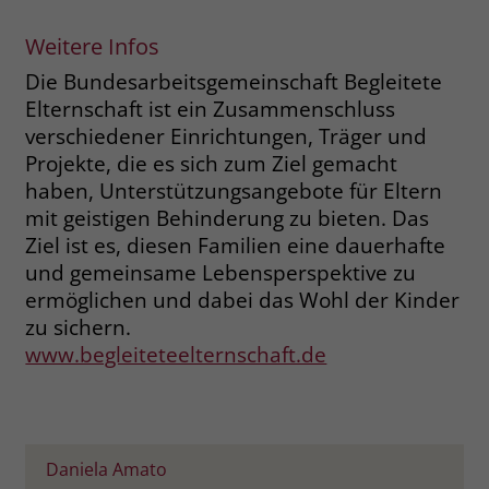
zeigen. Das _fbp-Cookie sammelt keine
persönlich identifizierbaren
Weitere Infos
Informationen und wird von Facebook
nur platziert, um Daten an das
Die Bundesarbeitsgemeinschaft Begleitete
Unternehmen zurückzusenden.
Elternschaft ist ein Zusammenschluss
verschiedener Einrichtungen, Träger und
Projekte, die es sich zum Ziel gemacht
haben, Unterstützungsangebote für Eltern
mit geistigen Behinderung zu bieten. Das
Ziel ist es, diesen Familien eine dauerhafte
und gemeinsame Lebensperspektive zu
ermöglichen und dabei das Wohl der Kinder
zu sichern.
www.begleiteteelternschaft.de
Daniela Amato