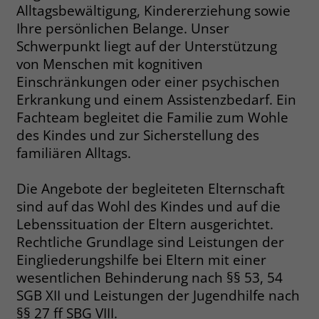
Alltagsbewältigung, Kindererziehung sowie
Ihre persönlichen Belange. Unser
Name
_fbp
Schwerpunkt liegt auf der Unterstützung
Anbieter
Facebook
von Menschen mit kognitiven
Einschränkungen oder einer psychischen
Laufzeit
3 Monate
Erkrankung und einem Assistenzbedarf. Ein
Fachteam begleitet die Familie zum Wohle
Der Zweck von _fbp ist vollständig auf
des Kindes und zur Sicherstellung des
die Werbe- und Analysebemühungen
von Facebook zurückzuführen. Dieses
familiären Alltags.
Cookie ist ein Erstanbieter-Cookie, d. h.
Facebook platziert es, während ein
Die Angebote der begleiteten Elternschaft
Verbraucher auf Facebook ist. Dieses
sind auf das Wohl des Kindes und auf die
Cookie verfolgt die Besuche eines
Lebenssituation der Eltern ausgerichtet.
Nutzers auf verschiedenen Websites
Rechtliche Grundlage sind Leistungen der
und meldet dieses Verhalten an
Zweck
Eingliederungshilfe bei Eltern mit einer
Facebook. Facebook kann dann die
wesentlichen Behinderung nach §§ 53, 54
gesammelten Daten nutzen, um den
Nutzer besser zu verstehen und
SGB XII und Leistungen der Jugendhilfe nach
bessere, relevantere Werbung zu
§§ 27 ff SBG VIII.