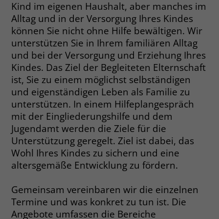
welche Werbeanzeige geklickt wurde,
Kind im eigenen Haushalt, aber manches im
sodass erzielte Erfolge wie z.B.
Alltag und in der Versorgung Ihres Kindes
Bestellungen oder Kontaktanfragen der
können Sie nicht ohne Hilfe bewältigen. Wir
Anzeige zugewiesen werden können.
unterstützen Sie in Ihrem familiären Alltag
und bei der Versorgung und Erziehung Ihres
Kindes. Das Ziel der Begleiteten Elternschaft
Name
_gcl_dc
ist, Sie zu einem möglichst selbständigen
Anbieter
Google Ads
und eigenständigen Leben als Familie zu
unterstützen. In einem Hilfeplangespräch
Laufzeit
90 Tage
mit der Eingliederungshilfe und dem
Jugendamt werden die Ziele für die
Dieses Cookie wird gesetzt, wenn ein
Unterstützung geregelt. Ziel ist dabei, das
User über einen Klick auf eine Google
Wohl Ihres Kindes zu sichern und eine
Werbeanzeige auf die Website gelangt.
Es enthält Informationen darüber,
altersgemäße Entwicklung zu fördern.
Zweck
welche Werbeanzeige geklickt wurde,
sodass erzielte Erfolge wie z.B.
Gemeinsam vereinbaren wir die einzelnen
Bestellungen oder Kontaktanfragen der
Termine und was konkret zu tun ist. Die
Anzeige zugewiesen werden können.
Angebote umfassen die Bereiche