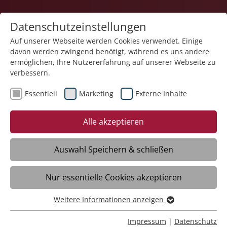
Datenschutzeinstellungen
Auf unserer Webseite werden Cookies verwendet. Einige
davon werden zwingend benötigt, während es uns andere
Teilhabe und Familie
ermöglichen, Ihre Nutzererfahrung auf unserer Webseite zu
verbessern.
Essentiell
Marketing
Externe Inhalte
Alle akzeptieren
Auswahl Speichern & schließen
Begleitete Elternschaft
Nur essentielle Cookies akzeptieren
Villingen-Schwenningen
Weitere Informationen anzeigen
Essentiell
Daten
Essentielle Cookies werden für grundlegende Funktionen
Impressum
|
Datenschutz