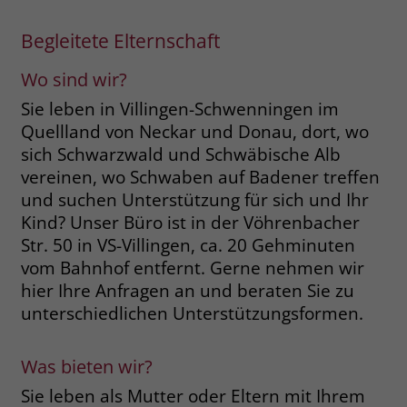
Name
__cf_bm
Begleitete Elternschaft
Name
_gcl_au
Anbieter
.fonts.net
Wo sind wir?
Anbieter
Google Ads
Sie leben in Villingen-Schwenningen im
Laufzeit
30 Minuten
Laufzeit
90 Tage
Quellland von Neckar und Donau, dort, wo
This cookie, set by Cloudflare, is used to
sich Schwarzwald und Schwäbische Alb
Zweck
Zweck
Enthält eine zufallsgenerierte User-ID.
support Cloudflare Bot Management.
vereinen, wo Schwaben auf Badener treffen
und suchen Unterstützung für sich und Ihr
Name
_gcl_aw
Kind? Unser Büro ist in der Vöhrenbacher
Name
JSessionID
Str. 50 in VS-Villingen, ca. 20 Gehminuten
Anbieter
Google Ads
Anbieter
jobs.stiftung-liebenau.de
vom Bahnhof entfernt. Gerne nehmen wir
hier Ihre Anfragen an und beraten Sie zu
Laufzeit
90 Tage
Laufzeit
Session
unterschiedlichen Unterstützungsformen.
Dieses Cookie wird gesetzt, wenn ein
Behält die Zustände des Benutzers bei
Zweck
User über einen Klick auf eine Google
allen Seitenanfragen bei.
Was bieten wir?
Werbeanzeige auf die Website gelangt.
Sie leben als Mutter oder Eltern mit Ihrem
Es enthält Informationen darüber,
Zweck