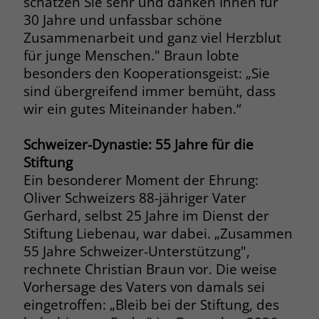
schätzen Sie sehr und danken Ihnen für
zeigen. Das _fbp-Cookie sammelt keine
30 Jahre und unfassbar schöne
persönlich identifizierbaren
Informationen und wird von Facebook
Zusammenarbeit und ganz viel Herzblut
nur platziert, um Daten an das
für junge Menschen." Braun lobte
Unternehmen zurückzusenden.
besonders den Kooperationsgeist: „Sie
sind übergreifend immer bemüht, dass
wir ein gutes Miteinander haben.“
Schweizer-Dynastie: 55 Jahre für die
Stiftung
Ein besonderer Moment der Ehrung:
Oliver Schweizers 88-jähriger Vater
Gerhard, selbst 25 Jahre im Dienst der
Stiftung Liebenau, war dabei. „Zusammen
55 Jahre Schweizer-Unterstützung",
rechnete Christian Braun vor. Die weise
Vorhersage des Vaters von damals sei
eingetroffen: „Bleib bei der Stiftung, des