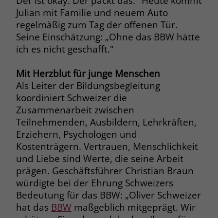
Der ist okay. Der packt das." Heute kommt
Julian mit Familie und neuem Auto
Name
_fbp
regelmäßig zum Tag der offenen Tür.
Seine Einschätzung: „Ohne das BBW hätte
Anbieter
Facebook
ich es nicht geschafft."
Laufzeit
3 Monate
Mit Herzblut für junge Menschen
Der Zweck von _fbp ist vollständig auf
Als Leiter der Bildungsbegleitung
die Werbe- und Analysebemühungen
koordiniert Schweizer die
von Facebook zurückzuführen. Dieses
Zusammenarbeit zwischen
Cookie ist ein Erstanbieter-Cookie, d. h.
Teilnehmenden, Ausbildern, Lehrkräften,
Facebook platziert es, während ein
Erziehern, Psychologen und
Verbraucher auf Facebook ist. Dieses
Kostenträgern. Vertrauen, Menschlichkeit
Cookie verfolgt die Besuche eines
Nutzers auf verschiedenen Websites
und Liebe sind Werte, die seine Arbeit
und meldet dieses Verhalten an
prägen. Geschäftsführer Christian Braun
Zweck
Facebook. Facebook kann dann die
würdigte bei der Ehrung Schweizers
gesammelten Daten nutzen, um den
Bedeutung für das BBW: „Oliver Schweizer
Nutzer besser zu verstehen und
hat das
BBW
maßgeblich mitgeprägt. Wir
bessere, relevantere Werbung zu