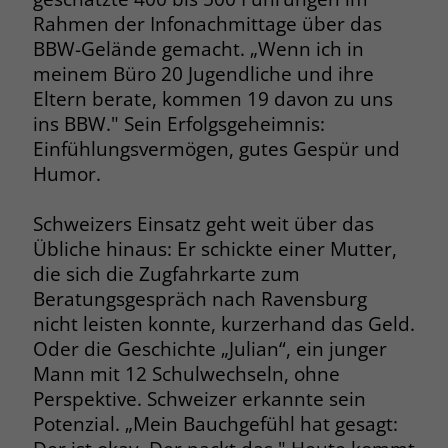
welche Werbeanzeige geklickt wurde,
Rahmen der Infonachmittage über das
sodass erzielte Erfolge wie z.B.
BBW-Gelände gemacht. „Wenn ich in
Bestellungen oder Kontaktanfragen der
meinem Büro 20 Jugendliche und ihre
Anzeige zugewiesen werden können.
Eltern berate, kommen 19 davon zu uns
ins BBW." Sein Erfolgsgeheimnis:
Name
_gcl_dc
Einfühlungsvermögen, gutes Gespür und
Humor.
Anbieter
Google Ads
Schweizers Einsatz geht weit über das
Laufzeit
90 Tage
Übliche hinaus: Er schickte einer Mutter,
Dieses Cookie wird gesetzt, wenn ein
die sich die Zugfahrkarte zum
User über einen Klick auf eine Google
Beratungsgespräch nach Ravensburg
Werbeanzeige auf die Website gelangt.
nicht leisten konnte, kurzerhand das Geld.
Es enthält Informationen darüber,
Zweck
Oder die Geschichte „Julian“, ein junger
welche Werbeanzeige geklickt wurde,
Mann mit 12 Schulwechseln, ohne
sodass erzielte Erfolge wie z.B.
Perspektive. Schweizer erkannte sein
Bestellungen oder Kontaktanfragen der
Potenzial. „Mein Bauchgefühl hat gesagt:
Anzeige zugewiesen werden können.