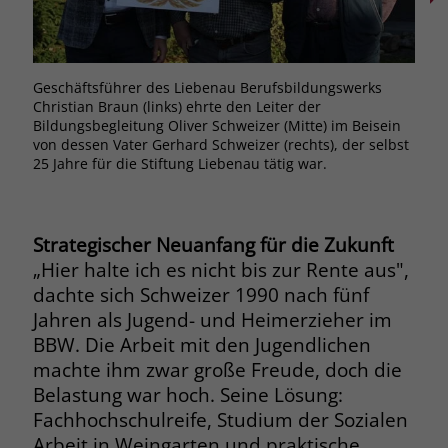
Browsers und die Einstellungen
exklusiv für diese Website zu speichern.
Name
PHPSESSID
Zweck
Dadurch wird gewährleistet, dass
Aktionen, die bei späteren Besuchen
Geschäftsführer des Liebenau Berufsbildungswerks
Chri
Anbieter
stiftung-liebenau.de
derselben Website durchgeführt
Christian Braun (links) ehrte den Leiter der
Beru
Bildungsbegleitung Oliver Schweizer (Mitte) im Beisein
Bild
werden, mit derselben
Laufzeit
Session
von dessen Vater Gerhard Schweizer (rechts), der selbst
Betr
Benutzerkennung verknüpft werden.
25 Jahre für die Stiftung Liebenau tätig war.
Anek
Behält die Zustände des Benutzers bei
Liebl
Zweck
allen Seitenanfragen bei.
Name
_clsk
Strategischer Neuanfang für die Zukunft
Anbieter
www.clarity.ms
Name
cookie_optin
„Hier halte ich es nicht bis zur Rente aus",
dachte sich Schweizer 1990 nach fünf
Laufzeit
1 Jahr
Anbieter
www.stiftung-liebenau.de
Jahren als Jugend- und Heimerzieher im
BBW. Die Arbeit mit den Jugendlichen
Microsoft Clarity setzt dieses Cookie,
Laufzeit
1 Monat
um die Seitenaufrufe eines Benutzers
machte ihm zwar große Freude, doch die
Zweck
zu speichern und in einer einzigen
Belastung war hoch. Seine Lösung:
Behält die Zustimmung des Benutzers
Zweck
Sitzungsaufzeichnung
zum Cookie Opt-In
Fachhochschulreife, Studium der Sozialen
zusammenzufassen.
Arbeit in Weingarten und praktische