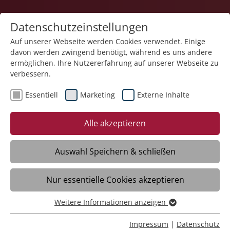
Datenschutzeinstellungen
Auf unserer Webseite werden Cookies verwendet. Einige
davon werden zwingend benötigt, während es uns andere
ermöglichen, Ihre Nutzererfahrung auf unserer Webseite zu
verbessern.
Essentiell
Marketing
Externe Inhalte
18.12.2025
30 Jahre mit Herz und
Alle akzeptieren
Bauchgefühl: Oliver
Schweizer prägt das BBW
Auswahl Speichern & schließen
Ravensburg
Nur essentielle Cookies akzeptieren
Weitere Informationen anzeigen
Ravensburg – Oliver Schweizer wurde
Essentiell
kürzlich für 30 Jahre Betriebszugehörigkeit
Essentielle Cookies werden für grundlegende Funktionen
Impressum
|
Datenschutz