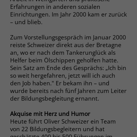
Erfahrungen in anderen sozialen
Name
__cf_bm
Einrichtungen. Im Jahr 2000 kam er zurück
Name
_gcl_au
– und blieb.
Anbieter
.fonts.net
Anbieter
Google Ads
Laufzeit
30 Minuten
Zum Vorstellungsgespräch im Januar 2000
Laufzeit
90 Tage
reiste Schweizer direkt aus der Bretagne
This cookie, set by Cloudflare, is used to
an, wo er nach dem Tankerunglück als
Zweck
Zweck
Enthält eine zufallsgenerierte User-ID.
support Cloudflare Bot Management.
Helfer beim Ölschippen geholfen hatte.
Sein Satz am Ende des Gesprächs: „Ich bin
Name
_gcl_aw
so weit hergefahren, jetzt will ich auch
Name
JSessionID
den Job haben." Er bekam ihn – und
Anbieter
Google Ads
Anbieter
jobs.stiftung-liebenau.de
wurde bereits nach fünf Jahren zum Leiter
der Bildungsbegleitung ernannt.
Laufzeit
90 Tage
Laufzeit
Session
Akquise mit Herz und Humor
Dieses Cookie wird gesetzt, wenn ein
Behält die Zustände des Benutzers bei
Zweck
User über einen Klick auf eine Google
Heute führt Oliver Schweizer ein Team
allen Seitenanfragen bei.
Werbeanzeige auf die Website gelangt.
von 22 Bildungsbegleitern und hat
Es enthält Informationen darüber,
geschätzte 400 bis 500 Führungen im
Zweck