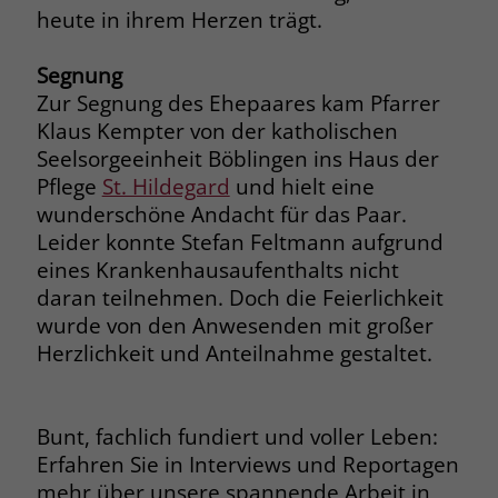
heute in ihrem Herzen trägt.
Name
__cf_bm
Name
_gcl_au
Segnung
Anbieter
.fonts.net
Zur Segnung des Ehepaares kam Pfarrer
Anbieter
Google Ads
Klaus Kempter von der katholischen
Laufzeit
30 Minuten
Laufzeit
90 Tage
Seelsorgeeinheit Böblingen ins Haus der
This cookie, set by Cloudflare, is used to
Pflege
St. Hildegard
und hielt eine
Zweck
Zweck
Enthält eine zufallsgenerierte User-ID.
support Cloudflare Bot Management.
wunderschöne Andacht für das Paar.
Leider konnte Stefan Feltmann aufgrund
eines Krankenhausaufenthalts nicht
Name
_gcl_aw
Name
JSessionID
daran teilnehmen. Doch die Feierlichkeit
Anbieter
Google Ads
Anbieter
jobs.stiftung-liebenau.de
wurde von den Anwesenden mit großer
Herzlichkeit und Anteilnahme gestaltet.
Laufzeit
90 Tage
Laufzeit
Session
Dieses Cookie wird gesetzt, wenn ein
Behält die Zustände des Benutzers bei
Zweck
Bunt, fachlich fundiert und voller Leben:
User über einen Klick auf eine Google
allen Seitenanfragen bei.
Werbeanzeige auf die Website gelangt.
Erfahren Sie in Interviews und Reportagen
Es enthält Informationen darüber,
mehr über unsere spannende Arbeit in
Zweck