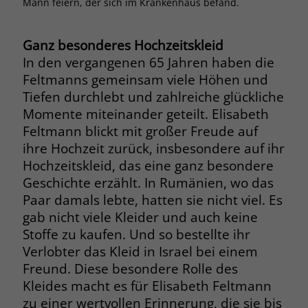
Mann feiern, der sich im Krankenhaus befand.
Browsers und die Einstellungen
exklusiv für diese Website zu speichern.
Name
PHPSESSID
Zweck
Dadurch wird gewährleistet, dass
Ganz besonderes Hochzeitskleid
Aktionen, die bei späteren Besuchen
In den vergangenen 65 Jahren haben die
Anbieter
stiftung-liebenau.de
derselben Website durchgeführt
Feltmanns gemeinsam viele Höhen und
werden, mit derselben
Laufzeit
Session
Tiefen durchlebt und zahlreiche glückliche
Benutzerkennung verknüpft werden.
Momente miteinander geteilt. Elisabeth
Behält die Zustände des Benutzers bei
Feltmann blickt mit großer Freude auf
Zweck
allen Seitenanfragen bei.
ihre Hochzeit zurück, insbesondere auf ihr
Name
_clsk
Hochzeitskleid, das eine ganz besondere
Anbieter
www.clarity.ms
Geschichte erzählt. In Rumänien, wo das
Name
cookie_optin
Paar damals lebte, hatten sie nicht viel. Es
Laufzeit
1 Jahr
Anbieter
www.stiftung-liebenau.de
gab nicht viele Kleider und auch keine
Stoffe zu kaufen. Und so bestellte ihr
Microsoft Clarity setzt dieses Cookie,
Laufzeit
1 Monat
Verlobter das Kleid in Israel bei einem
um die Seitenaufrufe eines Benutzers
Zweck
zu speichern und in einer einzigen
Freund. Diese besondere Rolle des
Behält die Zustimmung des Benutzers
Zweck
Sitzungsaufzeichnung
Kleides macht es für Elisabeth Feltmann
zum Cookie Opt-In
zusammenzufassen.
zu einer wertvollen Erinnerung, die sie bis