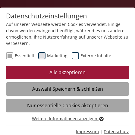
Datenschutzeinstellungen
Auf unserer Webseite werden Cookies verwendet. Einige
davon werden zwingend benötigt, während es uns andere
ermöglichen, Ihre Nutzererfahrung auf unserer Webseite zu
verbessern.
Essentiell
Marketing
Externe Inhalte
17.03.2025
65 Jahre Liebe und
Alle akzeptieren
Zusammenhalt
Auswahl Speichern & schließen
Böblingen - Am 7. März 2025 feierten
Nur essentielle Cookies akzeptieren
Elisabeth und Stefan Feltmann im Haus
der Pflege St. Hildegard der Stiftung
Weitere Informationen anzeigen
Liebenau in Böblingen ihren 65.
Essentiell
Hochzeitstag. Dieses seltene Jubiläum der
Essentielle Cookies werden für grundlegende Funktionen
Impressum
|
Datenschutz