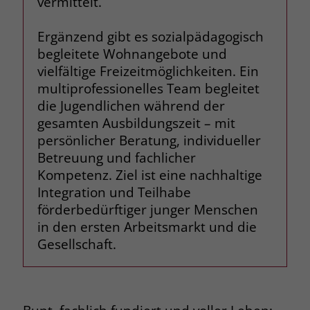
vermittelt.
Name
_fbp
Ergänzend gibt es sozialpädagogisch
begleitete Wohnangebote und
Anbieter
Facebook
vielfältige Freizeitmöglichkeiten. Ein
Laufzeit
3 Monate
multiprofessionelles Team begleitet
die Jugendlichen während der
Der Zweck von _fbp ist vollständig auf
gesamten Ausbildungszeit – mit
die Werbe- und Analysebemühungen
persönlicher Beratung, individueller
von Facebook zurückzuführen. Dieses
Betreuung und fachlicher
Cookie ist ein Erstanbieter-Cookie, d. h.
Kompetenz. Ziel ist eine nachhaltige
Facebook platziert es, während ein
Integration und Teilhabe
Verbraucher auf Facebook ist. Dieses
Cookie verfolgt die Besuche eines
förderbedürftiger junger Menschen
Nutzers auf verschiedenen Websites
in den ersten Arbeitsmarkt und die
und meldet dieses Verhalten an
Gesellschaft.
Zweck
Facebook. Facebook kann dann die
gesammelten Daten nutzen, um den
Nutzer besser zu verstehen und
bessere, relevantere Werbung zu