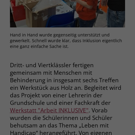
Browsers und die Einstellungen
exklusiv für diese Website zu speichern.
Name
PHPSESSID
Zweck
Dadurch wird gewährleistet, dass
Aktionen, die bei späteren Besuchen
Anbieter
stiftung-liebenau.de
derselben Website durchgeführt
Hand in Hand wurde gegenseitig unterstützt und
werden, mit derselben
gewerkelt. Schnell wurde klar, dass Inklusion eigentlich
Laufzeit
Session
Benutzerkennung verknüpft werden.
eine ganz einfache Sache ist.
Behält die Zustände des Benutzers bei
Zweck
allen Seitenanfragen bei.
Dritt- und Viertklässler fertigen
Name
_clsk
gemeinsam mit Menschen mit
Anbieter
www.clarity.ms
Behinderung in insgesamt sechs Treffen
Name
cookie_optin
ein Werkstück aus Holz an. Begleitet wird
Laufzeit
1 Jahr
Anbieter
www.stiftung-liebenau.de
das Projekt von einer Lehrerin der
Grundschule und einer Fachkraft der
Microsoft Clarity setzt dieses Cookie,
Laufzeit
1 Monat
Werkstatt "Arbeit INKLUSIVE"
. Vorab
um die Seitenaufrufe eines Benutzers
Zweck
zu speichern und in einer einzigen
wurden die Schülerinnen und Schüler
Behält die Zustimmung des Benutzers
Zweck
Sitzungsaufzeichnung
behutsam an das Thema „Leben mit
zum Cookie Opt-In
zusammenzufassen.
Handicap“ herangeführt. Von eigenen