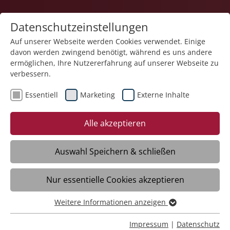
Datenschutzeinstellungen
Auf unserer Webseite werden Cookies verwendet. Einige
davon werden zwingend benötigt, während es uns andere
ermöglichen, Ihre Nutzererfahrung auf unserer Webseite zu
verbessern.
Essentiell
Marketing
Externe Inhalte
29.10.2025
Beim Basteln gibt’s keine
Alle akzeptieren
Barrieren
Auswahl Speichern & schließen
Villingen-Schwenningen – Seite an Seite
Nur essentielle Cookies akzeptieren
arbeiten Schülerinnen und Schüler der
Neckarschule Villingen-Schwenningen mit
Weitere Informationen anzeigen
den Teilnehmern des
Essentiell
Berufsbildungsbereiches der Werkstatt
Essentielle Cookies werden für grundlegende Funktionen
Impressum
|
Datenschutz