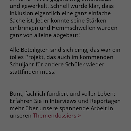
welche Werbeanzeige geklickt wurde,
und gewerkelt. Schnell wurde klar, dass
sodass erzielte Erfolge wie z.B.
Inklusion eigentlich eine ganz einfache
Bestellungen oder Kontaktanfragen der
Sache ist. Jeder konnte seine Stärken
Anzeige zugewiesen werden können.
einbringen und Hemmschwellen wurden
ganz von alleine abgebaut!
Name
_gcl_dc
Alle Beteiligten sind sich einig, das war ein
Anbieter
Google Ads
tolles Projekt, das auch im kommenden
Schuljahr für andere Schüler wieder
Laufzeit
90 Tage
stattfinden muss.
Dieses Cookie wird gesetzt, wenn ein
User über einen Klick auf eine Google
Werbeanzeige auf die Website gelangt.
Bunt, fachlich fundiert und voller Leben:
Es enthält Informationen darüber,
Erfahren Sie in Interviews und Reportagen
Zweck
welche Werbeanzeige geklickt wurde,
mehr über unsere spannende Arbeit in
sodass erzielte Erfolge wie z.B.
unseren
Themendossiers >
Bestellungen oder Kontaktanfragen der
Anzeige zugewiesen werden können.