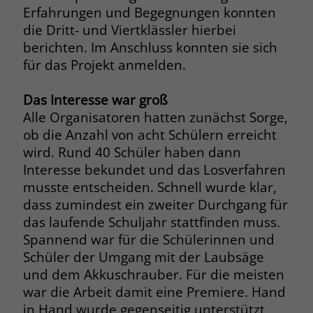
Erfahrungen und Begegnungen konnten
Name
__cf_bm
die Dritt- und Viertklässler hierbei
Name
_gcl_au
berichten. Im Anschluss konnten sie sich
Anbieter
.fonts.net
für das Projekt anmelden.
Anbieter
Google Ads
Laufzeit
30 Minuten
Laufzeit
90 Tage
Das Interesse war groß
This cookie, set by Cloudflare, is used to
Alle Organisatoren hatten zunächst Sorge,
Zweck
Zweck
Enthält eine zufallsgenerierte User-ID.
support Cloudflare Bot Management.
ob die Anzahl von acht Schülern erreicht
wird. Rund 40 Schüler haben dann
Interesse bekundet und das Losverfahren
Name
_gcl_aw
Name
JSessionID
musste entscheiden. Schnell wurde klar,
Anbieter
Google Ads
Anbieter
jobs.stiftung-liebenau.de
dass zumindest ein zweiter Durchgang für
das laufende Schuljahr stattfinden muss.
Laufzeit
90 Tage
Laufzeit
Session
Spannend war für die Schülerinnen und
Schüler der Umgang mit der Laubsäge
Dieses Cookie wird gesetzt, wenn ein
Behält die Zustände des Benutzers bei
Zweck
und dem Akkuschrauber. Für die meisten
User über einen Klick auf eine Google
allen Seitenanfragen bei.
Werbeanzeige auf die Website gelangt.
war die Arbeit damit eine Premiere. Hand
Es enthält Informationen darüber,
in Hand wurde gegenseitig unterstützt
Zweck