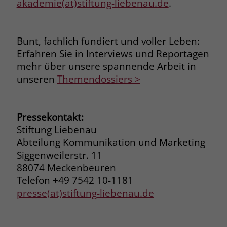
akademie(at)stiftung-liebenau.de
.
welche Werbeanzeige geklickt wurde,
sodass erzielte Erfolge wie z.B.
Bestellungen oder Kontaktanfragen der
Anzeige zugewiesen werden können.
Bunt, fachlich fundiert und voller Leben:
Erfahren Sie in Interviews und Reportagen
mehr über unsere spannende Arbeit in
Name
_gcl_dc
unseren
Themendossiers >
Anbieter
Google Ads
Laufzeit
90 Tage
Pressekontakt:
Stiftung Liebenau
Dieses Cookie wird gesetzt, wenn ein
Abteilung Kommunikation und Marketing
User über einen Klick auf eine Google
Siggenweilerstr. 11
Werbeanzeige auf die Website gelangt.
88074 Meckenbeuren
Es enthält Informationen darüber,
Zweck
Telefon +49 7542 10-1181
welche Werbeanzeige geklickt wurde,
presse(at)stiftung-liebenau.de
sodass erzielte Erfolge wie z.B.
Bestellungen oder Kontaktanfragen der
Anzeige zugewiesen werden können.