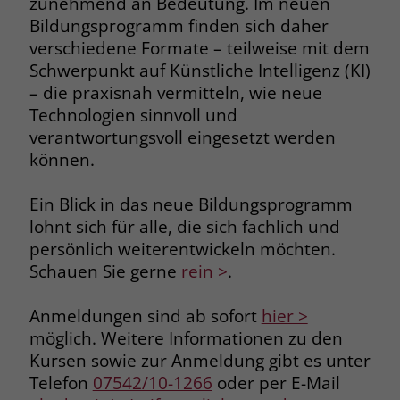
zunehmend an Bedeutung. Im neuen
Bildungsprogramm finden sich daher
Name
__cf_bm
Name
_gcl_au
verschiedene Formate – teilweise mit dem
Anbieter
.fonts.net
Schwerpunkt auf Künstliche Intelligenz (KI)
Anbieter
Google Ads
– die praxisnah vermitteln, wie neue
Laufzeit
30 Minuten
Technologien sinnvoll und
Laufzeit
90 Tage
verantwortungsvoll eingesetzt werden
This cookie, set by Cloudflare, is used to
Zweck
können.
Zweck
Enthält eine zufallsgenerierte User-ID.
support Cloudflare Bot Management.
Ein Blick in das neue Bildungsprogramm
Name
_gcl_aw
Name
JSessionID
lohnt sich für alle, die sich fachlich und
persönlich weiterentwickeln möchten.
Anbieter
Google Ads
Anbieter
jobs.stiftung-liebenau.de
Schauen Sie gerne
rein >
.
Laufzeit
90 Tage
Laufzeit
Session
Anmeldungen sind ab sofort
hier >
Dieses Cookie wird gesetzt, wenn ein
Behält die Zustände des Benutzers bei
möglich. Weitere Informationen zu den
Zweck
User über einen Klick auf eine Google
allen Seitenanfragen bei.
Kursen sowie zur Anmeldung gibt es unter
Werbeanzeige auf die Website gelangt.
Telefon
07542/10-1266
oder per E-Mail
Es enthält Informationen darüber,
Zweck