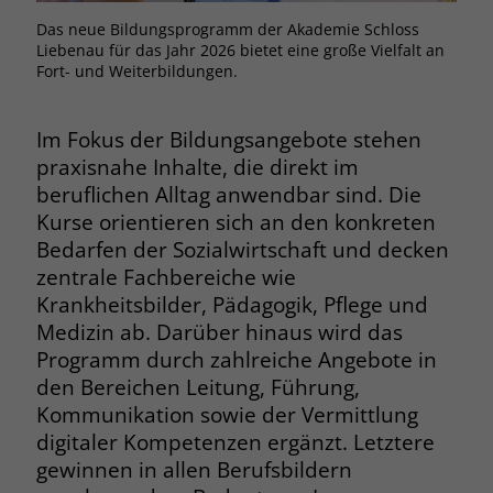
Browsers und die Einstellungen
Das neue Bildungsprogramm der Akademie Schloss
exklusiv für diese Website zu speichern.
Liebenau für das Jahr 2026 bietet eine große Vielfalt an
Name
PHPSESSID
Zweck
Dadurch wird gewährleistet, dass
Fort- und Weiterbildungen.
Aktionen, die bei späteren Besuchen
Anbieter
stiftung-liebenau.de
derselben Website durchgeführt
Im Fokus der Bildungsangebote stehen
werden, mit derselben
Laufzeit
Session
praxisnahe Inhalte, die direkt im
Benutzerkennung verknüpft werden.
beruflichen Alltag anwendbar sind. Die
Behält die Zustände des Benutzers bei
Zweck
Kurse orientieren sich an den konkreten
allen Seitenanfragen bei.
Name
_clsk
Bedarfen der Sozialwirtschaft und decken
zentrale Fachbereiche wie
Anbieter
www.clarity.ms
Name
cookie_optin
Krankheitsbilder, Pädagogik, Pflege und
Medizin ab. Darüber hinaus wird das
Laufzeit
1 Jahr
Anbieter
www.stiftung-liebenau.de
Programm durch zahlreiche Angebote in
Microsoft Clarity setzt dieses Cookie,
den Bereichen Leitung, Führung,
Laufzeit
1 Monat
um die Seitenaufrufe eines Benutzers
Kommunikation sowie der Vermittlung
Zweck
zu speichern und in einer einzigen
Behält die Zustimmung des Benutzers
digitaler Kompetenzen ergänzt. Letztere
Zweck
Sitzungsaufzeichnung
zum Cookie Opt-In
gewinnen in allen Berufsbildern
zusammenzufassen.