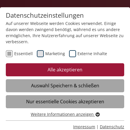
Datenschutzeinstellungen
Auf unserer Webseite werden Cookies verwendet. Einige
davon werden zwingend benötigt, während es uns andere
ermöglichen, Ihre Nutzererfahrung auf unserer Webseite zu
verbessern.
Essentiell
Marketing
Externe Inhalte
31.10.2025
Bildungsprogramm 2026 der
Alle akzeptieren
Akademie Schloss Liebenau
erschienen
Auswahl Speichern & schließen
Nur essentielle Cookies akzeptieren
Meckenbeuren/Liebenau - Mit einer
differenzierten Palette an Fort- und
Weitere Informationen anzeigen
Essentiell
Weiterbildungen ist jetzt das neue
Essentielle Cookies werden für grundlegende Funktionen
Impressum
|
Datenschutz
Bildungsprogramm der Akademie Schloss