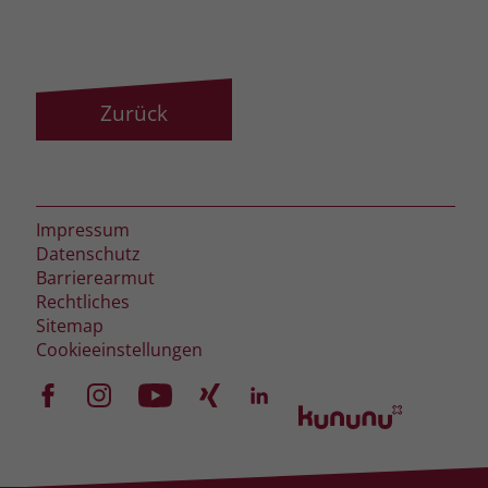
Name
_fbp
Anbieter
Facebook
Zurück
Laufzeit
3 Monate
Der Zweck von _fbp ist vollständig auf
die Werbe- und Analysebemühungen
Impressum
von Facebook zurückzuführen. Dieses
Datenschutz
Cookie ist ein Erstanbieter-Cookie, d. h.
Barrierearmut
Facebook platziert es, während ein
Rechtliches
Verbraucher auf Facebook ist. Dieses
Sitemap
Cookie verfolgt die Besuche eines
Cookieeinstellungen
Nutzers auf verschiedenen Websites
und meldet dieses Verhalten an
Zweck
Facebook. Facebook kann dann die
gesammelten Daten nutzen, um den
Nutzer besser zu verstehen und
bessere, relevantere Werbung zu