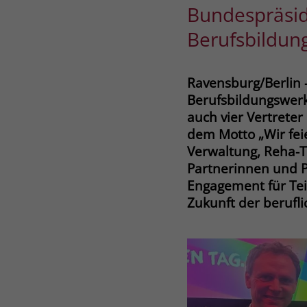
Bundespräside
Berufsbildun
Ravensburg/Berlin 
Berufsbildungswerk
auch vier Vertrete
dem Motto „Wir feie
Verwaltung, Reha-T
Partnerinnen und P
Engagement für Tei
Zukunft der berufli