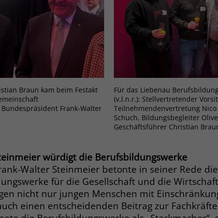
Zweck
dass Aktionen, die bei späteren Besuchen
Name
PHPSESSID
derselben Website durchgeführt werden, mit
derselben Benutzerkennung verknüpft
Anbieter
stiftung-liebenau.de
werden.
Laufzeit
Session
Name
_clsk
Behält die Zustände des Benutzers bei allen
Zweck
Seitenanfragen bei.
stian Braun kam beim Festakt
Für das Liebenau Berufsbildung
Anbieter
www.clarity.ms
emeinschaft
(v.l.n.r.): Stellvertretender Vors
 Bundespräsident Frank-Walter
Teilnehmendenvertretung Nico V
Laufzeit
1 Jahr
Schuch, Bildungsbegleiter Oliv
Name
cookie_optin
Geschäftsführer Christian Brau
Microsoft Clarity setzt dieses Cookie, um die
Anbieter
www.stiftung-liebenau.de
Seitenaufrufe eines Benutzers zu speichern
Zweck
einmeier würdigt die Berufsbildungswerke
und in einer einzigen Sitzungsaufzeichnung
Laufzeit
1 Monat
ank-Walter Steinmeier betonte in seiner Rede die
zusammenzufassen.
dungswerke für die Gesellschaft und die Wirtschaft
Behält die Zustimmung des Benutzers zum
Zweck
Cookie Opt-In
ngen nicht nur jungen Menschen mit Einschränkun
Name
_gcl_au
auch einen entscheidenden Beitrag zur Fachkräftes
nete die Berufsbildungswerke als „Starkmacher“, 