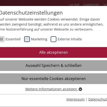
HOME
KARRIERE
V
Datenschutzeinstellungen
Auf unserer Webseite werden Cookies verwendet. Einige davon
werden zwingend benötigt, während es uns andere ermöglichen,
Ihre Nutzererfahrung auf unserer Webseite zu verbessern.
Über uns
Aktuelles
Akademie
Sp
Essentiell
Marketing
Externe Inhalte
Mediathek
Presse
Themendossiers
Alle akzeptieren
Broschüren
Kontakt
Auswahl Speichern & schließen
Videos
Material
Verteiler
Nur essentielle Cookies akzeptieren
Weitere Informationen anzeigen
Essentiell
Essentielle Cookies werden für grundlegende Funktionen der
Impressum
|
Datenschut
Webseite benötigt. Dadurch ist gewährleistet, dass die Webseite