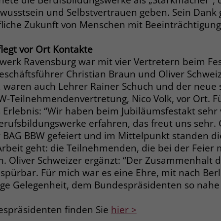
Anbieter
Google Ads
Name
__cf_bm
usstsein und Selbstvertrauen geben. Sein Dank gal
ufliche Zukunft von Menschen mit Beeinträchtigun
Laufzeit
90 Tage
Anbieter
.fonts.net
Zweck
Enthält eine zufallsgenerierte User-ID.
Laufzeit
30 Minuten
egt vor Ort Kontakte
werk Ravensburg war mit vier Vertretern beim Fest
This cookie, set by Cloudflare, is used to
schäftsführer Christian Braun und Oliver Schweize
Zweck
Name
_gcl_aw
support Cloudflare Bot Management.
, waren auch Lehrer Rainer Schuch und der neue s
-Teilnehmendenvertretung, Nico Volk, vor Ort. Für
Anbieter
Google Ads
Erlebnis: “Wir haben beim Jubiläumsfestakt sehr 
Name
JSessionID
Laufzeit
90 Tage
 Berufsbildungswerke erfahren, das freut uns seh
Anbieter
jobs.stiftung-liebenau.de
er BAG BBW gefeiert und im Mittelpunkt standen 
Dieses Cookie wird gesetzt, wenn ein User
Arbeit geht: die Teilnehmenden, die bei der Feier 
über einen Klick auf eine Google
Laufzeit
Session
un. Oliver Schweizer ergänzt: “Der Zusammenhalt 
Werbeanzeige auf die Website gelangt. Es
spürbar. Für mich war es eine Ehre, mit nach Berl
enthält Informationen darüber, welche
Behält die Zustände des Benutzers bei allen
Zweck
Zweck
Werbeanzeige geklickt wurde, sodass erzielte
lige Gelegenheit, dem Bundespräsidenten so nah
Seitenanfragen bei.
Erfolge wie z.B. Bestellungen oder
Kontaktanfragen der Anzeige zugewiesen
espräsidenten finden Sie
hier >
werden können.