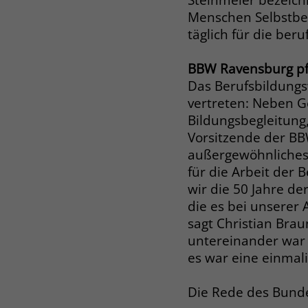
Menschen Selbstbew
täglich für die ber
BBW Ravensburg pfl
Das Berufsbildungs
vertreten: Neben Ge
Bildungsbegleitung
Vorsitzende der BBW
außergewöhnliches 
für die Arbeit der
wir die 50 Jahre d
die es bei unserer 
sagt Christian Bra
untereinander war 
es war eine einma
Die Rede des Bund