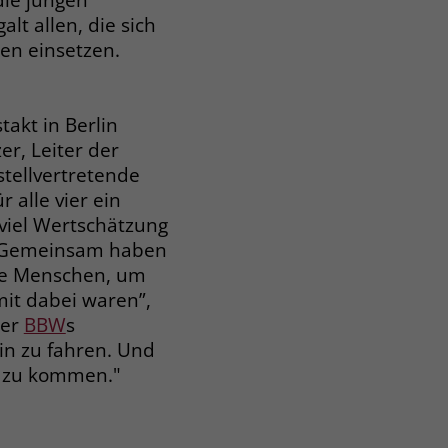
t allen, die sich
gen einsetzen.
akt in Berlin
r, Leiter der
tellvertretende
 alle vier ein
viel Wertschätzung
r. Gemeinsam haben
die Menschen, um
mit dabei waren”,
der
BBW
s
in zu fahren. Und
e zu kommen."