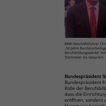
BBW-Geschäftsführer Chri
„50 Jahre Bundesarbeitsg
Berufsbildungswerke“ mit
Steinmeier ins Gespräch.
Bundespräsident St
Bundespräsident Fr
Rolle der Berufsbil
dass die Einrichtu
eröffnen, sondern 
Steinmeier bezeich