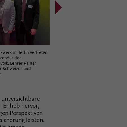
swerk in Berlin vertreten
Die Vertreter des Liebenau Berufsbi
itzender der
Ravensburg feierten gemeinsam mit 
olk, Lehrer Rainer
Gästen das 50-jährige Bestehen der
er Schweizer und
Bundesarbeitsgemeinschaft Berufsbi
n.
Peter Himsel
 unverzichtbare
. Er hob hervor,
gen Perspektiven
icherung leisten.
die jungen