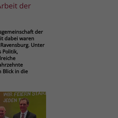
rbeit der
sgemeinschaft der
it dabei waren
s Ravensburg. Unter
Politik,
lreiche
Jahrzehnte
Blick in die