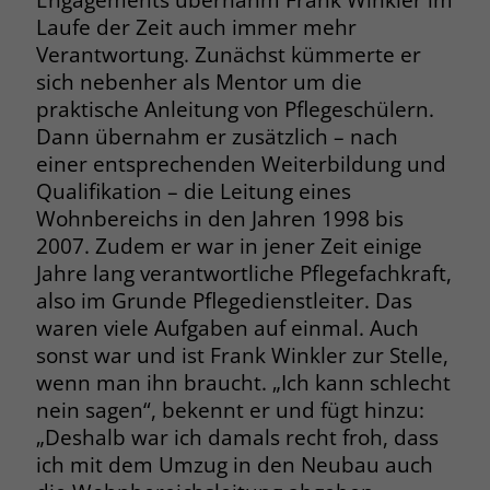
Laufe der Zeit auch immer mehr
Name
_fbp
Verantwortung. Zunächst kümmerte er
sich nebenher als Mentor um die
Anbieter
Facebook
praktische Anleitung von Pflegeschülern.
Dann übernahm er zusätzlich – nach
Laufzeit
3 Monate
einer entsprechenden Weiterbildung und
Der Zweck von _fbp ist vollständig auf
Qualifikation – die Leitung eines
die Werbe- und Analysebemühungen
Wohnbereichs in den Jahren 1998 bis
von Facebook zurückzuführen. Dieses
2007. Zudem er war in jener Zeit einige
Cookie ist ein Erstanbieter-Cookie, d. h.
Jahre lang verantwortliche Pflegefachkraft,
Facebook platziert es, während ein
also im Grunde Pflegedienstleiter. Das
Verbraucher auf Facebook ist. Dieses
waren viele Aufgaben auf einmal. Auch
Cookie verfolgt die Besuche eines
Nutzers auf verschiedenen Websites
sonst war und ist Frank Winkler zur Stelle,
und meldet dieses Verhalten an
wenn man ihn braucht. „Ich kann schlecht
Zweck
Facebook. Facebook kann dann die
nein sagen“, bekennt er und fügt hinzu:
gesammelten Daten nutzen, um den
„Deshalb war ich damals recht froh, dass
Nutzer besser zu verstehen und
ich mit dem Umzug in den Neubau auch
bessere, relevantere Werbung zu