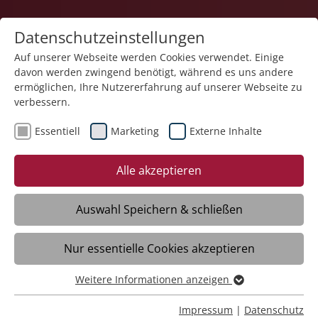
Datenschutzeinstellungen
Auf unserer Webseite werden Cookies verwendet. Einige
davon werden zwingend benötigt, während es uns andere
ermöglichen, Ihre Nutzererfahrung auf unserer Webseite zu
verbessern.
Essentiell
Marketing
Externe Inhalte
11.12.2025
„Die Gesichter von St.
Alle akzeptieren
Konrad“ in Kressbronn:
Altenpfleger und
Auswahl Speichern & schließen
Praxisanleiter Frank Winkler
Nur essentielle Cookies akzeptieren
Weitere Informationen anzeigen
Kressbronn - Auf einer idyllischen Anhöhe
Essentiell
in Kressbronn mit Blick auf den Bodensee
Essentielle Cookies werden für grundlegende Funktionen
Impressum
|
Datenschutz