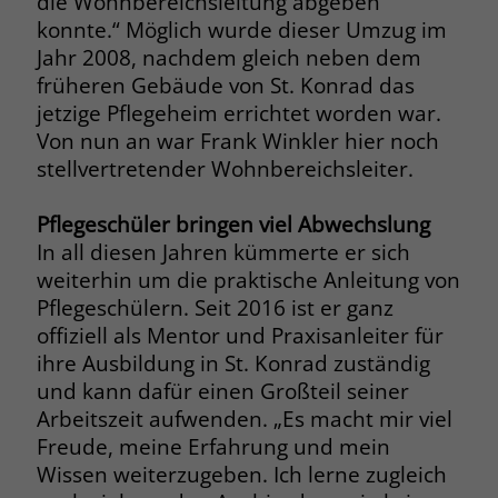
die Wohnbereichsleitung abgeben
zeigen. Das _fbp-Cookie sammelt keine
konnte.“ Möglich wurde dieser Umzug im
persönlich identifizierbaren
Jahr 2008, nachdem gleich neben dem
Informationen und wird von Facebook
nur platziert, um Daten an das
früheren Gebäude von St. Konrad das
Unternehmen zurückzusenden.
jetzige Pflegeheim errichtet worden war.
Von nun an war Frank Winkler hier noch
stellvertretender Wohnbereichsleiter.
Pflegeschüler bringen viel Abwechslung
In all diesen Jahren kümmerte er sich
weiterhin um die praktische Anleitung von
Pflegeschülern. Seit 2016 ist er ganz
offiziell als Mentor und Praxisanleiter für
ihre Ausbildung in St. Konrad zuständig
und kann dafür einen Großteil seiner
Arbeitszeit aufwenden. „Es macht mir viel
Freude, meine Erfahrung und mein
Wissen weiterzugeben. Ich lerne zugleich