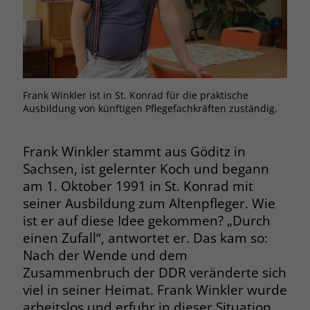
Browsers und die Einstellungen
exklusiv für diese Website zu speichern.
Name
PHPSESSID
Zweck
Dadurch wird gewährleistet, dass
Aktionen, die bei späteren Besuchen
Anbieter
stiftung-liebenau.de
derselben Website durchgeführt
werden, mit derselben
Laufzeit
Session
Frank Winkler ist in St. Konrad für die praktische
Benutzerkennung verknüpft werden.
Ausbildung von künftigen Pflegefachkräften zuständig.
Behält die Zustände des Benutzers bei
Zweck
allen Seitenanfragen bei.
Name
_clsk
Frank Winkler stammt aus Göditz in
Sachsen, ist gelernter Koch und begann
Anbieter
www.clarity.ms
Name
cookie_optin
am 1. Oktober 1991 in St. Konrad mit
seiner Ausbildung zum Altenpfleger. Wie
Laufzeit
1 Jahr
Anbieter
www.stiftung-liebenau.de
ist er auf diese Idee gekommen? „Durch
einen Zufall“, antwortet er. Das kam so:
Microsoft Clarity setzt dieses Cookie,
Laufzeit
1 Monat
um die Seitenaufrufe eines Benutzers
Nach der Wende und dem
Zweck
zu speichern und in einer einzigen
Zusammenbruch der DDR veränderte sich
Behält die Zustimmung des Benutzers
Zweck
Sitzungsaufzeichnung
zum Cookie Opt-In
viel in seiner Heimat. Frank Winkler wurde
zusammenzufassen.
arbeitslos und erfuhr in dieser Situation