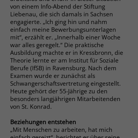
von einem Info-Abend der Stiftung
Name
__cf_bm
Liebenau, die sich damals in Sachsen
Name
_gcl_au
engagierte. „Ich ging hin und nahm
Anbieter
.fonts.net
Anbieter
Google Ads
einfach meine Bewerbungsunterlagen
Laufzeit
30 Minuten
mit“, erzählt er. „Innerhalb einer Woche
Laufzeit
90 Tage
war alles geregelt.“ Die praktische
This cookie, set by Cloudflare, is used to
Ausbildung machte er in Kressbronn, die
Zweck
Zweck
Enthält eine zufallsgenerierte User-ID.
support Cloudflare Bot Management.
Theorie lernte er am Institut für Soziale
Berufe (IfSB) in Ravensburg. Nach dem
Name
_gcl_aw
Examen wurde er zunächst als
Name
JSessionID
Schwangerschaftsvertretung eingestellt.
Anbieter
Google Ads
Anbieter
jobs.stiftung-liebenau.de
Heute gehört der 55-Jährige zu den
besonders langjährigen Mitarbeitenden
Laufzeit
90 Tage
Laufzeit
Session
von St. Konrad.
Dieses Cookie wird gesetzt, wenn ein
Behält die Zustände des Benutzers bei
Zweck
User über einen Klick auf eine Google
Beziehungen entstehen
allen Seitenanfragen bei.
Werbeanzeige auf die Website gelangt.
„Mit Menschen zu arbeiten, hat mich
Es enthält Informationen darüber,
einfach gereizt“, berichtet er über seine
Zweck