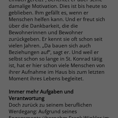
welche Werbeanzeige geklickt wurde,
damalige Motivation. Dies ist bis heute so
sodass erzielte Erfolge wie z.B.
geblieben. Ihm gefällt es, wenn er
Bestellungen oder Kontaktanfragen der
Menschen helfen kann. Und er freut sich
Anzeige zugewiesen werden können.
über die Dankbarkeit, die die
Bewohnerinnen und Bewohner
Name
_gcl_dc
zurückgeben. Er kennt sie oft schon seit
vielen Jahren. „Da bauen sich auch
Anbieter
Google Ads
Beziehungen auf“, sagt er. Und weil er
selbst schon so lange in St. Konrad tätig
Laufzeit
90 Tage
ist, hat er hier schon viele Menschen von
Dieses Cookie wird gesetzt, wenn ein
ihrer Aufnahme im Haus bis zum letzten
User über einen Klick auf eine Google
Moment ihres Lebens begleitet.
Werbeanzeige auf die Website gelangt.
Es enthält Informationen darüber,
Immer mehr Aufgaben und
Zweck
welche Werbeanzeige geklickt wurde,
Verantwortung
sodass erzielte Erfolge wie z.B.
Doch zurück zu seinem beruflichen
Bestellungen oder Kontaktanfragen der
Werdegang: Aufgrund seines
Anzeige zugewiesen werden können.
Engagements übernahm Frank Winkler im