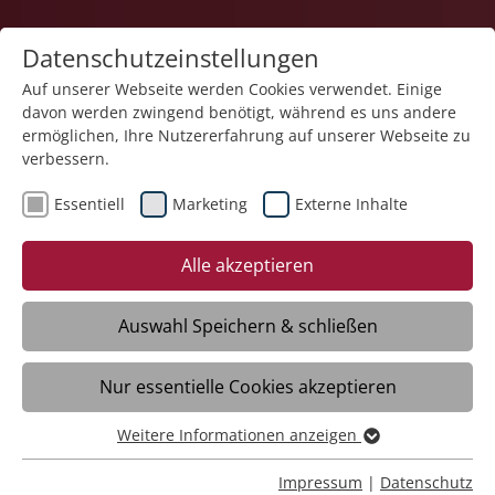
Datenschutzeinstellungen
Auf unserer Webseite werden Cookies verwendet. Einige
davon werden zwingend benötigt, während es uns andere
ermöglichen, Ihre Nutzererfahrung auf unserer Webseite zu
verbessern.
Essentiell
Marketing
Externe Inhalte
17.02.2025
Ein blumiger Gruß zum
Alle akzeptieren
Valentinstag
Auswahl Speichern & schließen
Gosheim – Im Altenpflegeheim Gosheim
Nur essentielle Cookies akzeptieren
der Stiftung Liebenau gab es zum Tag der
Liebenden für die Bewohnerschaft ein
Weitere Informationen anzeigen
kleines Valentinssträußchen vom
Essentiell
Leitungsteam.
Essentielle Cookies werden für grundlegende Funktionen
Impressum
|
Datenschutz