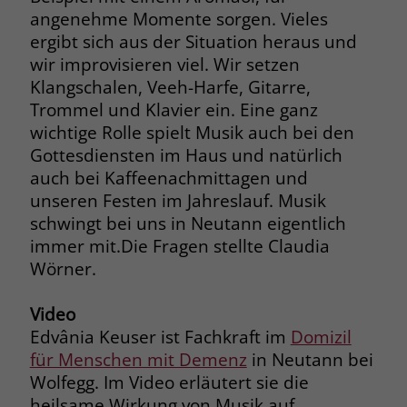
zeigen. Das _fbp-Cookie sammelt keine
angenehme Momente sorgen. Vieles
persönlich identifizierbaren
ergibt sich aus der Situation heraus und
Informationen und wird von Facebook
wir improvisieren viel. Wir setzen
nur platziert, um Daten an das
Klangschalen, Veeh-Harfe, Gitarre,
Unternehmen zurückzusenden.
Trommel und Klavier ein. Eine ganz
wichtige Rolle spielt Musik auch bei den
Gottesdiensten im Haus und natürlich
auch bei Kaffeenachmittagen und
unseren Festen im Jahreslauf. Musik
schwingt bei uns in Neutann eigentlich
immer mit.Die Fragen stellte Claudia
Wörner.
Video
Edvânia Keuser ist Fachkraft im
Domizil
für Menschen mit Demenz
in Neutann bei
Wolfegg. Im Video erläutert sie die
heilsame Wirkung von Musik auf