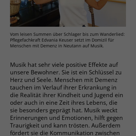
Browsers und die Einstellungen
exklusiv für diese Website zu speichern.
Name
PHPSESSID
Zweck
Dadurch wird gewährleistet, dass
Aktionen, die bei späteren Besuchen
Anbieter
stiftung-liebenau.de
derselben Website durchgeführt
Vom leisen Summen über Schlager bis zum Wanderlied:
Der 
werden, mit derselben
Pflegefachkraft Edvania Keuser setzt im Domizil für
die 
Laufzeit
Session
Benutzerkennung verknüpft werden.
Menschen mit Demenz in Neutann auf Musik.
Behält die Zustände des Benutzers bei
Zweck
allen Seitenanfragen bei.
Musik hat sehr viele positive Effekte auf
Name
_clsk
unsere Bewohner. Sie ist ein Schlüssel zu
Anbieter
www.clarity.ms
Herz und Seele. Menschen mit Demenz
Name
cookie_optin
tauchen im Verlauf ihrer Erkrankung in
Laufzeit
1 Jahr
Anbieter
www.stiftung-liebenau.de
die Realität ihrer Kindheit und Jugend ein
oder auch in eine Zeit ihres Lebens, die
Microsoft Clarity setzt dieses Cookie,
Laufzeit
1 Monat
sie besonders geprägt hat. Musik weckt
um die Seitenaufrufe eines Benutzers
Erinnerungen und Emotionen, hilft gegen
Zweck
zu speichern und in einer einzigen
Behält die Zustimmung des Benutzers
Zweck
Sitzungsaufzeichnung
Traurigkeit und kann trösten. Außerdem
zum Cookie Opt-In
zusammenzufassen.
fördert sie die Kommunikation zwischen