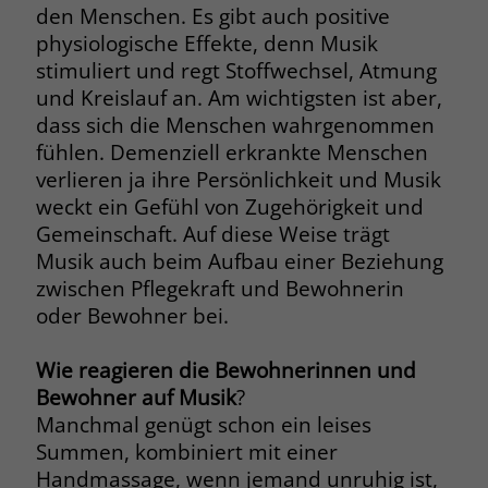
den Menschen. Es gibt auch positive
Name
__cf_bm
physiologische Effekte, denn Musik
Name
_gcl_au
stimuliert und regt Stoffwechsel, Atmung
Anbieter
.fonts.net
und Kreislauf an. Am wichtigsten ist aber,
Anbieter
Google Ads
dass sich die Menschen wahrgenommen
Laufzeit
30 Minuten
Laufzeit
90 Tage
fühlen. Demenziell erkrankte Menschen
This cookie, set by Cloudflare, is used to
verlieren ja ihre Persönlichkeit und Musik
Zweck
Zweck
Enthält eine zufallsgenerierte User-ID.
support Cloudflare Bot Management.
weckt ein Gefühl von Zugehörigkeit und
Gemeinschaft. Auf diese Weise trägt
Musik auch beim Aufbau einer Beziehung
Name
_gcl_aw
Name
JSessionID
zwischen Pflegekraft und Bewohnerin
Anbieter
Google Ads
oder Bewohner bei.
Anbieter
jobs.stiftung-liebenau.de
Laufzeit
90 Tage
Laufzeit
Session
Wie reagieren die Bewohnerinnen und
Bewohner auf Musik
?
Dieses Cookie wird gesetzt, wenn ein
Behält die Zustände des Benutzers bei
Zweck
Manchmal genügt schon ein leises
User über einen Klick auf eine Google
allen Seitenanfragen bei.
Summen, kombiniert mit einer
Werbeanzeige auf die Website gelangt.
Es enthält Informationen darüber,
Handmassage, wenn jemand unruhig ist,
Zweck