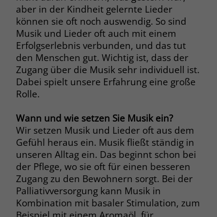
aber in der Kindheit gelernte Lieder
Name
_fbp
können sie oft noch auswendig. So sind
Musik und Lieder oft auch mit einem
Anbieter
Facebook
Erfolgserlebnis verbunden, und das tut
den Menschen gut. Wichtig ist, dass der
Laufzeit
3 Monate
Zugang über die Musik sehr individuell ist.
Dabei spielt unsere Erfahrung eine große
Der Zweck von _fbp ist vollständig auf
die Werbe- und Analysebemühungen
Rolle.
von Facebook zurückzuführen. Dieses
Cookie ist ein Erstanbieter-Cookie, d. h.
Wann und wie setzen Sie Musik ein?
Facebook platziert es, während ein
Wir setzen Musik und Lieder oft aus dem
Verbraucher auf Facebook ist. Dieses
Gefühl heraus ein. Musik fließt ständig in
Cookie verfolgt die Besuche eines
unseren Alltag ein. Das beginnt schon bei
Nutzers auf verschiedenen Websites
der Pflege, wo sie oft für einen besseren
und meldet dieses Verhalten an
Zweck
Facebook. Facebook kann dann die
Zugang zu den Bewohnern sorgt. Bei der
gesammelten Daten nutzen, um den
Palliativversorgung kann Musik in
Nutzer besser zu verstehen und
Kombination mit basaler Stimulation, zum
bessere, relevantere Werbung zu
Beispiel mit einem Aromaöl, für