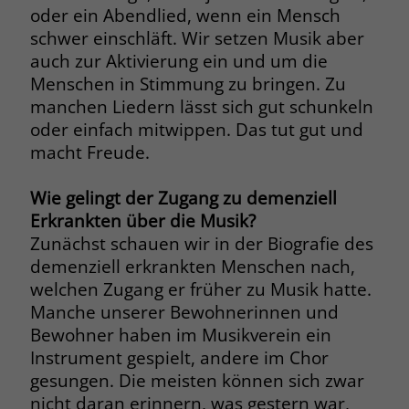
welche Werbeanzeige geklickt wurde,
oder ein Abendlied, wenn ein Mensch
sodass erzielte Erfolge wie z.B.
schwer einschläft. Wir setzen Musik aber
Bestellungen oder Kontaktanfragen der
auch zur Aktivierung ein und um die
Anzeige zugewiesen werden können.
Menschen in Stimmung zu bringen. Zu
manchen Liedern lässt sich gut schunkeln
oder einfach mitwippen. Das tut gut und
Name
_gcl_dc
macht Freude.
Anbieter
Google Ads
Wie gelingt der Zugang zu demenziell
Laufzeit
90 Tage
Erkrankten über die Musik?
Zunächst schauen wir in der Biografie des
Dieses Cookie wird gesetzt, wenn ein
demenziell erkrankten Menschen nach,
User über einen Klick auf eine Google
Werbeanzeige auf die Website gelangt.
welchen Zugang er früher zu Musik hatte.
Es enthält Informationen darüber,
Manche unserer Bewohnerinnen und
Zweck
welche Werbeanzeige geklickt wurde,
Bewohner haben im Musikverein ein
sodass erzielte Erfolge wie z.B.
Instrument gespielt, andere im Chor
Bestellungen oder Kontaktanfragen der
gesungen. Die meisten können sich zwar
Anzeige zugewiesen werden können.
nicht daran erinnern, was gestern war,