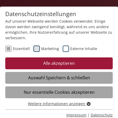
Datenschutzeinstellungen
Auf unserer Webseite werden Cookies verwendet. Einige
davon werden zwingend benötigt, während es uns andere
ermöglichen, Ihre Nutzererfahrung auf unserer Webseite zu
verbessern.
Essentiell
Marketing
Externe Inhalte
16.12.2025
Ein Schlüssel zu Herz und
Alle akzeptieren
Seele - Musik in der
Betreuung von Menschen
Auswahl Speichern & schließen
mit Demenz
Nur essentielle Cookies akzeptieren
Weitere Informationen anzeigen
Wolfegg - Pflegefachkraft Edvania Keuser
Essentiell
setzt im Domizil für Menschen mit
Essentielle Cookies werden für grundlegende Funktionen
Impressum
|
Datenschutz