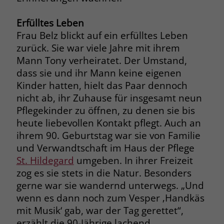
Name
__cf_bm
Erfülltes Leben
Name
_gcl_au
Frau Belz blickt auf ein erfülltes Leben
Anbieter
.fonts.net
Anbieter
Google Ads
zurück. Sie war viele Jahre mit ihrem
Laufzeit
30 Minuten
Mann Tony verheiratet. Der Umstand,
Laufzeit
90 Tage
dass sie und ihr Mann keine eigenen
This cookie, set by Cloudflare, is used to
Kinder hatten, hielt das Paar dennoch
Zweck
Zweck
Enthält eine zufallsgenerierte User-ID.
support Cloudflare Bot Management.
nicht ab, ihr Zuhause für insgesamt neun
Pflegekinder zu öffnen, zu denen sie bis
Name
_gcl_aw
heute liebevollen Kontakt pflegt. Auch an
Name
JSessionID
ihrem 90. Geburtstag war sie von Familie
Anbieter
Google Ads
Anbieter
jobs.stiftung-liebenau.de
und Verwandtschaft im Haus der Pflege
St. Hildegard
umgeben. In ihrer Freizeit
Laufzeit
90 Tage
Laufzeit
Session
zog es sie stets in die Natur. Besonders
gerne war sie wandernd unterwegs. „Und
Dieses Cookie wird gesetzt, wenn ein
Behält die Zustände des Benutzers bei
Zweck
User über einen Klick auf eine Google
wenn es dann noch zum Vesper ‚Handkäs
allen Seitenanfragen bei.
Werbeanzeige auf die Website gelangt.
mit Musik‘ gab, war der Tag gerettet“,
Es enthält Informationen darüber,
erzählt die 90-Jährige lachend.
Zweck