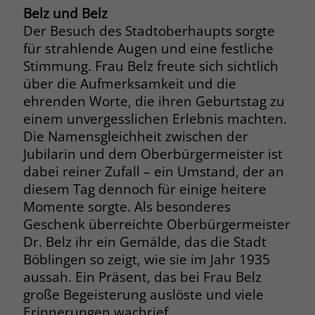
Belz und Belz
Browsers und die Einstellungen
exklusiv für diese Website zu speichern.
Der Besuch des Stadtoberhaupts sorgte
Name
PHPSESSID
Zweck
Dadurch wird gewährleistet, dass
für strahlende Augen und eine festliche
Aktionen, die bei späteren Besuchen
Stimmung. Frau Belz freute sich sichtlich
Anbieter
stiftung-liebenau.de
derselben Website durchgeführt
über die Aufmerksamkeit und die
werden, mit derselben
Laufzeit
Session
ehrenden Worte, die ihren Geburtstag zu
Benutzerkennung verknüpft werden.
einem unvergesslichen Erlebnis machten.
Behält die Zustände des Benutzers bei
Zweck
Die Namensgleichheit zwischen der
allen Seitenanfragen bei.
Name
_clsk
Jubilarin und dem Oberbürgermeister ist
dabei reiner Zufall – ein Umstand, der an
Anbieter
www.clarity.ms
Name
cookie_optin
diesem Tag dennoch für einige heitere
Momente sorgte. Als besonderes
Laufzeit
1 Jahr
Anbieter
www.stiftung-liebenau.de
Geschenk überreichte Oberbürgermeister
Dr. Belz ihr ein Gemälde, das die Stadt
Microsoft Clarity setzt dieses Cookie,
Laufzeit
1 Monat
um die Seitenaufrufe eines Benutzers
Böblingen so zeigt, wie sie im Jahr 1935
Zweck
zu speichern und in einer einzigen
aussah. Ein Präsent, das bei Frau Belz
Behält die Zustimmung des Benutzers
Zweck
Sitzungsaufzeichnung
zum Cookie Opt-In
große Begeisterung auslöste und viele
zusammenzufassen.
Erinnerungen wachrief.