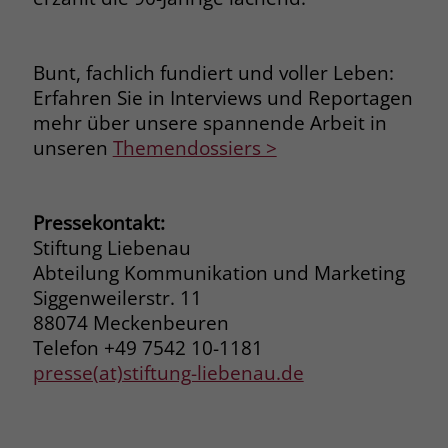
welche Werbeanzeige geklickt wurde,
sodass erzielte Erfolge wie z.B.
Bestellungen oder Kontaktanfragen der
Bunt, fachlich fundiert und voller Leben:
Anzeige zugewiesen werden können.
Erfahren Sie in Interviews und Reportagen
mehr über unsere spannende Arbeit in
Name
_gcl_dc
unseren
Themendossiers >
Anbieter
Google Ads
Pressekontakt:
Laufzeit
90 Tage
Stiftung Liebenau
Dieses Cookie wird gesetzt, wenn ein
Abteilung Kommunikation und Marketing
User über einen Klick auf eine Google
Siggenweilerstr. 11
Werbeanzeige auf die Website gelangt.
88074 Meckenbeuren
Es enthält Informationen darüber,
Telefon +49 7542 10-1181
Zweck
welche Werbeanzeige geklickt wurde,
presse(at)stiftung-liebenau.de
sodass erzielte Erfolge wie z.B.
Bestellungen oder Kontaktanfragen der
Anzeige zugewiesen werden können.