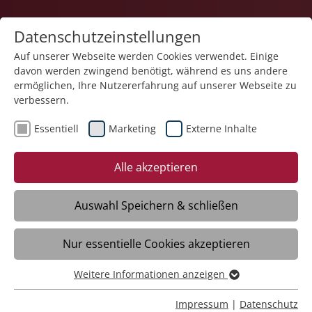
Datenschutzeinstellungen
Auf unserer Webseite werden Cookies verwendet. Einige
davon werden zwingend benötigt, während es uns andere
ermöglichen, Ihre Nutzererfahrung auf unserer Webseite zu
verbessern.
Essentiell
Marketing
Externe Inhalte
23.01.2026
Große Freude zum 90.
Alle akzeptieren
Geburtstag
Auswahl Speichern & schließen
Böblingen – Ihren 90. Geburtstag durfte
Nur essentielle Cookies akzeptieren
am 28. Dezember Ingeborg Belz feiern,
Bewohnerin im Haus der Pflege St.
Weitere Informationen anzeigen
Hildegard der Stiftung Liebenau in
Essentiell
Böblingen. Zu diesem außergewöhnlichen
Essentielle Cookies werden für grundlegende Funktionen
Impressum
|
Datenschutz