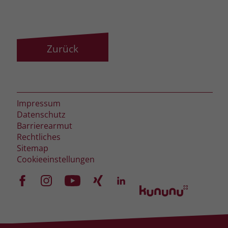
Name
_fbp
Anbieter
Facebook
Zurück
Laufzeit
3 Monate
Der Zweck von _fbp ist vollständig auf
die Werbe- und Analysebemühungen
Impressum
von Facebook zurückzuführen. Dieses
Datenschutz
Cookie ist ein Erstanbieter-Cookie, d. h.
Barrierearmut
Facebook platziert es, während ein
Rechtliches
Verbraucher auf Facebook ist. Dieses
Sitemap
Cookie verfolgt die Besuche eines
Cookieeinstellungen
Nutzers auf verschiedenen Websites
und meldet dieses Verhalten an
Zweck
Facebook. Facebook kann dann die
gesammelten Daten nutzen, um den
Nutzer besser zu verstehen und
bessere, relevantere Werbung zu