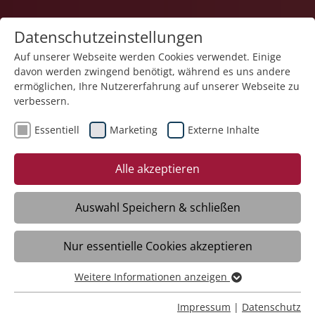
Datenschutzeinstellungen
Auf unserer Webseite werden Cookies verwendet. Einige
davon werden zwingend benötigt, während es uns andere
ermöglichen, Ihre Nutzererfahrung auf unserer Webseite zu
verbessern.
Essentiell
Marketing
Externe Inhalte
28.07.2025
Im Franziskuszentrum ist
Alle akzeptieren
etwas Großartiges
entstanden
Auswahl Speichern & schließen
Nur essentielle Cookies akzeptieren
Friedrichshafen – Nach sechsjähriger
Umbauphase wurde am 23. Juli das
Weitere Informationen anzeigen
Essentiell
Franziskuszentrum der Stiftung Liebenau
Essentielle Cookies werden für grundlegende Funktionen
Impressum
|
Datenschutz
in Friedrichshafen mit einem kleinen