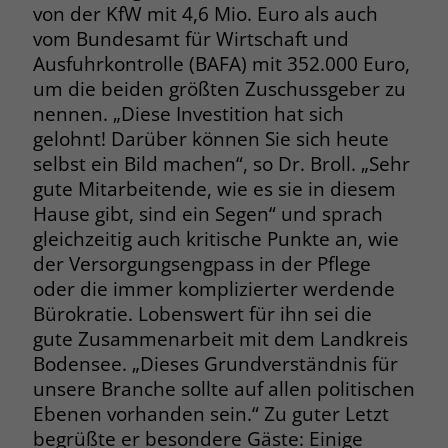
welche Werbeanzeige geklickt wurde,
von der KfW mit 4,6 Mio. Euro als auch
sodass erzielte Erfolge wie z.B.
vom Bundesamt für Wirtschaft und
Bestellungen oder Kontaktanfragen der
Ausfuhrkontrolle (BAFA) mit 352.000 Euro,
Anzeige zugewiesen werden können.
um die beiden größten Zuschussgeber zu
nennen. „Diese Investition hat sich
gelohnt! Darüber können Sie sich heute
Name
_gcl_dc
selbst ein Bild machen“, so Dr. Broll. „Sehr
Anbieter
Google Ads
gute Mitarbeitende, wie es sie in diesem
Hause gibt, sind ein Segen“ und sprach
Laufzeit
90 Tage
gleichzeitig auch kritische Punkte an, wie
der Versorgungsengpass in der Pflege
Dieses Cookie wird gesetzt, wenn ein
oder die immer komplizierter werdende
User über einen Klick auf eine Google
Bürokratie. Lobenswert für ihn sei die
Werbeanzeige auf die Website gelangt.
Es enthält Informationen darüber,
gute Zusammenarbeit mit dem Landkreis
Zweck
welche Werbeanzeige geklickt wurde,
Bodensee. „Dieses Grundverständnis für
sodass erzielte Erfolge wie z.B.
unsere Branche sollte auf allen politischen
Bestellungen oder Kontaktanfragen der
Ebenen vorhanden sein.“ Zu guter Letzt
Anzeige zugewiesen werden können.
begrüßte er besondere Gäste: Einige