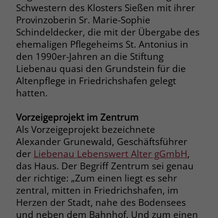
Schwestern des Klosters Sießen mit ihrer
Provinzoberin Sr. Marie-Sophie
Name
_fbp
Schindeldecker, die mit der Übergabe des
Anbieter
Facebook
ehemaligen Pflegeheims St. Antonius in
den 1990er-Jahren an die Stiftung
Laufzeit
3 Monate
Liebenau quasi den Grundstein für die
Altenpflege in Friedrichshafen gelegt
Der Zweck von _fbp ist vollständig auf
hatten.
die Werbe- und Analysebemühungen
von Facebook zurückzuführen. Dieses
Cookie ist ein Erstanbieter-Cookie, d. h.
Vorzeigeprojekt im Zentrum
Facebook platziert es, während ein
Als Vorzeigeprojekt bezeichnete
Verbraucher auf Facebook ist. Dieses
Alexander Grunewald, Geschäftsführer
Cookie verfolgt die Besuche eines
der
Liebenau Lebenswert Alter gGmbH
,
Nutzers auf verschiedenen Websites
das Haus. Der Begriff Zentrum sei genau
und meldet dieses Verhalten an
Zweck
der richtige: „Zum einen liegt es sehr
Facebook. Facebook kann dann die
gesammelten Daten nutzen, um den
zentral, mitten in Friedrichshafen, im
Nutzer besser zu verstehen und
Herzen der Stadt, nahe des Bodensees
bessere, relevantere Werbung zu
und neben dem Bahnhof. Und zum einen