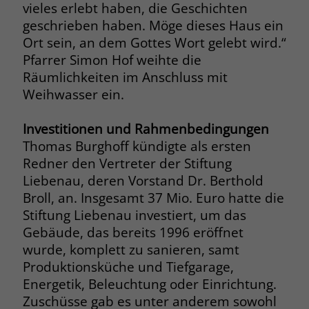
vieles erlebt haben, die Geschichten
Name
__cf_bm
geschrieben haben. Möge dieses Haus ein
Name
_gcl_au
Ort sein, an dem Gottes Wort gelebt wird.“
Anbieter
.fonts.net
Pfarrer Simon Hof weihte die
Anbieter
Google Ads
Räumlichkeiten im Anschluss mit
Laufzeit
30 Minuten
Laufzeit
90 Tage
Weihwasser ein.
This cookie, set by Cloudflare, is used to
Zweck
Zweck
Enthält eine zufallsgenerierte User-ID.
support Cloudflare Bot Management.
Investitionen und Rahmenbedingungen
Thomas Burghoff kündigte als ersten
Redner den Vertreter der Stiftung
Name
_gcl_aw
Name
JSessionID
Liebenau, deren Vorstand Dr. Berthold
Anbieter
Google Ads
Broll, an. Insgesamt 37 Mio. Euro hatte die
Anbieter
jobs.stiftung-liebenau.de
Stiftung Liebenau investiert, um das
Laufzeit
90 Tage
Laufzeit
Session
Gebäude, das bereits 1996 eröffnet
wurde, komplett zu sanieren, samt
Dieses Cookie wird gesetzt, wenn ein
Behält die Zustände des Benutzers bei
Produktionsküche und Tiefgarage,
Zweck
User über einen Klick auf eine Google
allen Seitenanfragen bei.
Energetik, Beleuchtung oder Einrichtung.
Werbeanzeige auf die Website gelangt.
Zuschüsse gab es unter anderem sowohl
Es enthält Informationen darüber,
Zweck