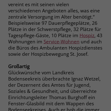
zeigen. Das _fbp-Cookie sammelt keine
vereint es mit seinen vielen
persönlich identifizierbaren
verschiedenen Angeboten alles, was eine
Informationen und wird von Facebook
zentrale Versorgung im Alter benötigt.“
nur platziert, um Daten an das
Beispielsweise 97 Dauerpflegeplätze, 26
Unternehmen zurückzusenden.
Plätze in der Schwerstpflege, 32 Plätze für
Tagespflege-Gäste, 10 Plätze im
Hospiz
, 43
Wohnungen im
Service-Wohnen
und auch
die Büros des Ambulanten Hospizdienstes
sowie der Hospizbewegung St. Josef.
Großartig
Glückwünsche vom Landkreis
Bodenseekreis überbrachte Ignaz Wetzel,
der Dezernent des Amtes für Jugend,
Soziales & Gesundheit, und überreichte
Einrichtungsleiter Thomas Burghoff ein
Fenster-Glasbild mit dem Wappen des
Bodenseekreises. Auch er hob die immer