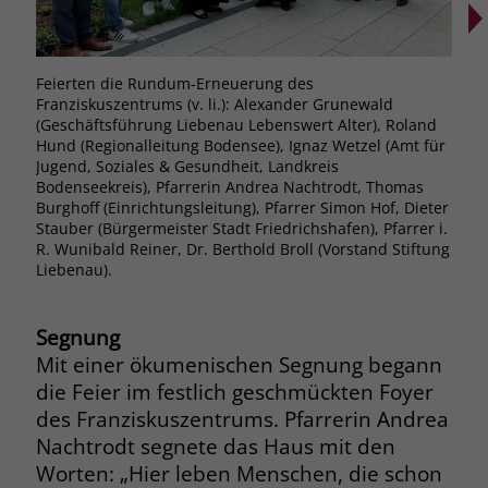
Browsers und die Einstellungen
exklusiv für diese Website zu speichern.
Name
PHPSESSID
Zweck
Dadurch wird gewährleistet, dass
Feierten die Rundum-Erneuerung des
Die 
Aktionen, die bei späteren Besuchen
Anbieter
stiftung-liebenau.de
Franziskuszentrums (v. li.): Alexander Grunewald
Grun
derselben Website durchgeführt
(Geschäftsführung Liebenau Lebenswert Alter), Roland
Lieb
werden, mit derselben
Hund (Regionalleitung Bodensee), Ignaz Wetzel (Amt für
(v. 
Laufzeit
Session
Benutzerkennung verknüpft werden.
Jugend, Soziales & Gesundheit, Landkreis
Bert
Bodenseekreis), Pfarrerin Andrea Nachtrodt, Thomas
Behält die Zustände des Benutzers bei
Zweck
Burghoff (Einrichtungsleitung), Pfarrer Simon Hof, Dieter
allen Seitenanfragen bei.
Stauber (Bürgermeister Stadt Friedrichshafen), Pfarrer i.
Name
_clsk
R. Wunibald Reiner, Dr. Berthold Broll (Vorstand Stiftung
Liebenau).
Anbieter
www.clarity.ms
Name
cookie_optin
Laufzeit
1 Jahr
Segnung
Anbieter
www.stiftung-liebenau.de
Mit einer ökumenischen Segnung begann
Microsoft Clarity setzt dieses Cookie,
Laufzeit
1 Monat
die Feier im festlich geschmückten Foyer
um die Seitenaufrufe eines Benutzers
des Franziskuszentrums. Pfarrerin Andrea
Zweck
zu speichern und in einer einzigen
Behält die Zustimmung des Benutzers
Zweck
Nachtrodt segnete das Haus mit den
Sitzungsaufzeichnung
zum Cookie Opt-In
zusammenzufassen.
Worten: „Hier leben Menschen, die schon