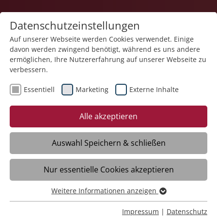
Datenschutzeinstellungen
Auf unserer Webseite werden Cookies verwendet. Einige
davon werden zwingend benötigt, während es uns andere
ermöglichen, Ihre Nutzererfahrung auf unserer Webseite zu
verbessern.
Essentiell
Marketing
Externe Inhalte
11.12.2025
Innehalten, reflektieren,
Alle akzeptieren
wachsen - Spiritualität im
Berufsbildungswerk Adolf
Auswahl Speichern & schließen
Aich
Nur essentielle Cookies akzeptieren
Weitere Informationen anzeigen
Ravensburg - Um weit mehr als die rein
Essentiell
schulische oder berufliche Qualifikation
Essentielle Cookies werden für grundlegende Funktionen
Impressum
|
Datenschutz