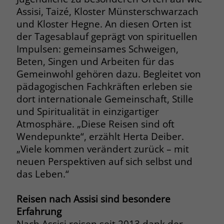
welche Werbeanzeige geklickt wurde,
Assisi, Taizé, Kloster Münsterschwarzach
sodass erzielte Erfolge wie z.B.
und Kloster Hegne. An diesen Orten ist
Bestellungen oder Kontaktanfragen der
der Tagesablauf geprägt von spirituellen
Anzeige zugewiesen werden können.
Impulsen: gemeinsames Schweigen,
Beten, Singen und Arbeiten für das
Name
_gcl_dc
Gemeinwohl gehören dazu. Begleitet von
pädagogischen Fachkräften erleben sie
Anbieter
Google Ads
dort internationale Gemeinschaft, Stille
und Spiritualität in einzigartiger
Laufzeit
90 Tage
Atmosphäre. „Diese Reisen sind oft
Dieses Cookie wird gesetzt, wenn ein
Wendepunkte“, erzählt Herta Deiber.
User über einen Klick auf eine Google
„Viele kommen verändert zurück – mit
Werbeanzeige auf die Website gelangt.
neuen Perspektiven auf sich selbst und
Es enthält Informationen darüber,
das Leben.“
Zweck
welche Werbeanzeige geklickt wurde,
sodass erzielte Erfolge wie z.B.
Reisen nach Assisi sind besondere
Bestellungen oder Kontaktanfragen der
Erfahrung
Anzeige zugewiesen werden können.
Nach Assisi reisen seit 2013 dank der