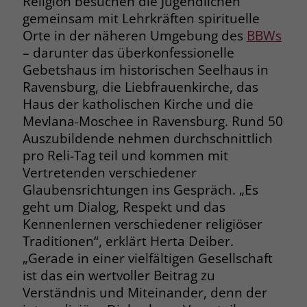
Religion besuchen die Jugendlichen
zeigen. Das _fbp-Cookie sammelt keine
gemeinsam mit Lehrkräften spirituelle
persönlich identifizierbaren
Orte in der näheren Umgebung des
BBWs
Informationen und wird von Facebook
nur platziert, um Daten an das
– darunter das überkonfessionelle
Unternehmen zurückzusenden.
Gebetshaus im historischen Seelhaus in
Ravensburg, die Liebfrauenkirche, das
Haus der katholischen Kirche und die
Mevlana-Moschee in Ravensburg. Rund 50
Auszubildende nehmen durchschnittlich
pro Reli-Tag teil und kommen mit
Vertretenden verschiedener
Glaubensrichtungen ins Gespräch. „Es
geht um Dialog, Respekt und das
Kennenlernen verschiedener religiöser
Traditionen“, erklärt Herta Deiber.
„Gerade in einer vielfältigen Gesellschaft
ist das ein wertvoller Beitrag zu
Verständnis und Miteinander, denn der