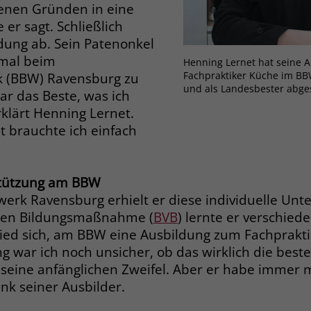
Zweck
enen Gründen in eine
dass Aktionen, die bei späteren Besuchen
Name
PHPSESSID
 er sagt. Schließlich
derselben Website durchgeführt werden, mit
ldung ab. Sein Patenonkel
derselben Benutzerkennung verknüpft
Anbieter
stiftung-liebenau.de
 mal beim
werden.
Henning Lernet hat seine 
Fachpraktiker Küche im BB
k (BBW) Ravensburg zu
Laufzeit
Session
und als Landesbester abge
ar das Beste, was ich
Name
_clsk
Behält die Zustände des Benutzers bei allen
klärt Henning Lernet.
Zweck
Seitenanfragen bei.
t brauchte ich einfach
Anbieter
www.clarity.ms
Laufzeit
1 Jahr
Name
cookie_optin
stützung am BBW
Microsoft Clarity setzt dieses Cookie, um die
rk Ravensburg erhielt er diese individuelle Unte
Anbieter
www.stiftung-liebenau.de
Seitenaufrufe eines Benutzers zu speichern
den Bildungsmaßnahme (
BVB
) lernte er verschied
Zweck
und in einer einzigen Sitzungsaufzeichnung
Laufzeit
1 Monat
ed sich, am BBW eine Ausbildung zum Fachprakti
zusammenzufassen.
 war ich noch unsicher, ob das wirklich die best
Behält die Zustimmung des Benutzers zum
Zweck
 seine anfänglichen Zweifel. Aber er habe immer 
Cookie Opt-In
Name
_gcl_au
k seiner Ausbilder.