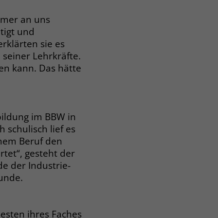
immer an uns
tigt und
rklärten sie es
seiner Lehrkräfte.
hen kann. Das hätte
bildung im BBW in
 schulisch lief es
einem Beruf den
tet“, gesteht der
de der Industrie-
unde.
sten ihres Faches