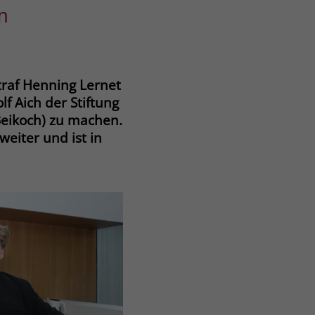
m
raf Henning Lernet
f Aich der Stiftung
Beikoch) zu machen.
weiter und ist in