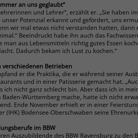
Anbieter
Google Ads
Name
__cf_bm
immer an uns geglaubt“
Lehrerinnen und Lehrer“, erzählt er. „Sie haben 
Laufzeit
90 Tage
Anbieter
.fonts.net
n unser Potenzial erkannt und gefördert, uns ermu
nn wir mal etwas nicht verstanden hatten, dann e
Zweck
Enthält eine zufallsgenerierte User-ID.
Laufzeit
30 Minuten
eimal.“ Beeindruckt habe ihn auch das Fachwissen 
ie man aus Lebensmitteln richtig gutes Essen koc
This cookie, set by Cloudflare, is used to
Zweck
Name
_gcl_aw
support Cloudflare Bot Management.
edacht. Dadurch bekam ich Lust zu kochen.“
Anbieter
Google Ads
n verschiedenen Betrieben
Name
JSessionID
mpfand er die Praktika, die er während seiner Aus
Laufzeit
90 Tage
urants und in einer Patisserie gemacht hat. „Auch
Anbieter
jobs.stiftung-liebenau.de
Dieses Cookie wird gesetzt, wenn ein User
ss ich nicht ganz schlecht bin. Aber dass ich in m
über einen Klick auf eine Google
Laufzeit
Session
n Baden-Württemberg mache, hatte ich nicht erwar
Werbeanzeige auf die Website gelangt. Es
kend. Ende November erhielt er in einer Feierstun
enthält Informationen darüber, welche
Behält die Zustände des Benutzers bei allen
Zweck
 (IHK) Bodensee-Oberschwaben seine Ehrenurk
Zweck
Werbeanzeige geklickt wurde, sodass erzielte
Seitenanfragen bei.
Erfolge wie z.B. Bestellungen oder
ldungsberufe im BBW
Kontaktanfragen der Anzeige zugewiesen
ren Auszubildende des BBW Ravensburg zu den Be
werden können.