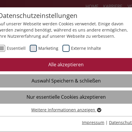
HOME
KARRIERE
V
Datenschutzeinstellungen
Auf unserer Webseite werden Cookies verwendet. Einige davon
werden zwingend benötigt, während es uns andere ermöglichen,
Ihre Nutzererfahrung auf unserer Webseite zu verbessern.
Über uns
Aktuelles
Akademie
Sp
Essentiell
Marketing
Externe Inhalte
Mediathek
Presse
Themendossiers
Alle akzeptieren
Broschüren
Kontakt
Auswahl Speichern & schließen
Videos
Material
Verteiler
Nur essentielle Cookies akzeptieren
Weitere Informationen anzeigen
Essentiell
Essentielle Cookies werden für grundlegende Funktionen der
Impressum
|
Datenschut
Webseite benötigt. Dadurch ist gewährleistet, dass die Webseite