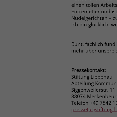
einen tollen Arbeits
Entremetier und ist
Nudelgerichten – zust
Ich bin glücklich, wo
Bunt, fachlich fund
mehr über unsere 
Pressekontakt:
Stiftung Liebenau
Abteilung Kommuni
Siggenweilerstr. 11
88074 Meckenbeu
Telefon +49 7542 1
presse(at)stiftung-