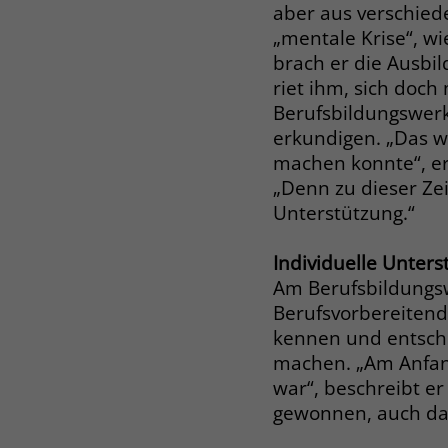
aber aus verschied
„mentale Krise“, wie
brach er die Ausbi
riet ihm, sich doch
Berufsbildungswer
erkundigen. „Das w
machen konnte“, er
„Denn zu dieser Zei
Unterstützung.“
Individuelle Unter
Am Berufsbildungswe
Berufsvorbereiten
kennen und entschi
machen. „Am Anfang
war“, beschreibt er
gewonnen, auch dan