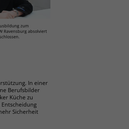
Ausbildung zum
W Ravensburg absolviert
schlossen.
rstützung. In einer
ene Berufsbilder
ker Küche zu
e Entscheidung
mehr Sicherheit