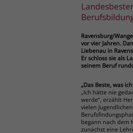
Landesbester
Berufsbildun
Ravensburg/Wangen 
vor vier Jahren. Da
Liebenau in Ravens
Er schloss sie als L
seinem Beruf rundu
„Das Beste, was ic
„Ich hätte nie geda
werde“, erzählt Hen
vielen Jugendlichen
Berufsfindungsphase
begann nach dem H
zunächst eine Lehr