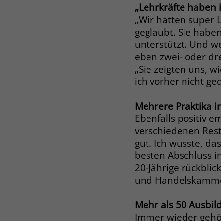
„Lehrkräfte haben 
„Wir hatten super 
geglaubt. Sie habe
unterstützt. Und we
eben zwei- oder dr
„Sie zeigten uns, w
ich vorher nicht g
Mehrere Praktika i
Ebenfalls positiv e
verschiedenen Resta
gut. Ich wusste, da
besten Abschluss i
20-Jährige rückblic
und Handelskammer
Mehr als 50 Ausbi
Immer wieder gehö