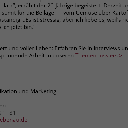
platz“, erzählt der 20-Jährige begeistert. Derzeit ar
Laufzeit
3 Monate
 somit für die Beilagen – vom Gemüse über Kartof
ändig. „Es ist stressig, aber ich liebe es, weil’s ri
Der Zweck von _fbp ist vollständig auf die
 ich jetzt bin.“
Werbe- und Analysebemühungen von
Facebook zurückzuführen. Dieses Cookie ist
ein Erstanbieter-Cookie, d. h. Facebook
iert und voller Leben: Erfahren Sie in Interviews 
platziert es, während ein Verbraucher auf
spannende Arbeit in unseren
Themendossiers >
Facebook ist. Dieses Cookie verfolgt die
Besuche eines Nutzers auf verschiedenen
Websites und meldet dieses Verhalten an
Zweck
Facebook. Facebook kann dann die
gesammelten Daten nutzen, um den Nutzer
besser zu verstehen und bessere, relevantere
kation und Marketing
Werbung zu zeigen. Das _fbp-Cookie sammelt
keine persönlich identifizierbaren
ren
Informationen und wird von Facebook nur
platziert, um Daten an das Unternehmen
0-1181
zurückzusenden.
liebenau.de