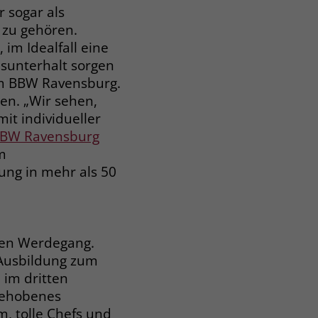
 sogar als
 zu gehören.
 im Idealfall eine
nsunterhalt sorgen
 im BBW Ravensburg.
en. „Wir sehen,
it individueller
BW Ravensburg
m
ung in mehr als 50
inen Werdegang.
e Ausbildung zum
 im dritten
 gehobenes
m, tolle Chefs und