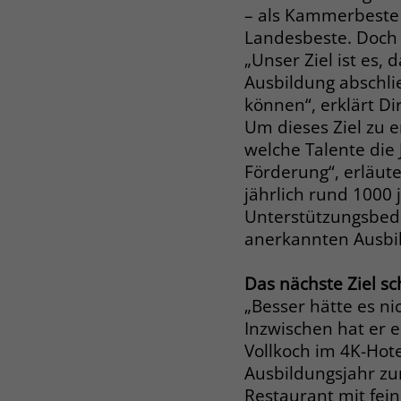
– als Kammerbeste
Landesbeste. Doch E
„Unser Ziel ist es, 
Ausbildung abschli
können“, erklärt D
Um dieses Ziel zu 
welche Talente die 
Förderung“, erläute
jährlich rund 1000
Unterstützungsbeda
anerkannten Ausbi
Das nächste Ziel s
„Besser hätte es n
Inzwischen hat er e
Vollkoch im 4K-Hote
Ausbildungsjahr zum
Restaurant mit fein