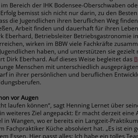
 im Bereich der IHK Bodensee-Oberschwaben oder
rfolg bemisst sich nicht nur darin, zu den Besten
Name
_gcl_dc
dass die Jugendlichen ihren beruflichen Weg finden,
eßen, Arbeit finden und dauerhaft für ihren Lebe
Anbieter
Google Ads
irk Eberhard, Betriebsleiter Betriebsgastronomie
erreichen, wirken im BBW viele Fachkräfte zusamm
Laufzeit
90 Tage
Jugendlichen haben, und unterstützen sie gezielt m
Dieses Cookie wird gesetzt, wenn ein User
rt Dirk Eberhard. Auf dieses Weise begleitet das
B
über einen Klick auf eine Google
 junge Menschen mit unterschiedlich ausgeprägte
Werbeanzeige auf die Website gelangt. Es
rf in ihrer persönlichen und beruflichen Entwickl
enthält Informationen darüber, welche
Zweck
ldungsberufen.
Werbeanzeige geklickt wurde, sodass erzielte
Erfolge wie z.B. Bestellungen oder
chon vor Augen
Kontaktanfragen der Anzeige zugewiesen
werden können.
icht laufen können“, sagt Henning Lernet über se
in weiteres Ziel angepackt: Er macht derzeit ein
l in Wangen, wo er bereits ein Langzeit-Praktikum
Name
_fbp
 Fachpraktiker Küche absolviert hat. „Es ist ein
em Essen. Hier passt alles: Ich habe ein tolles Tea
Anbieter
Facebook