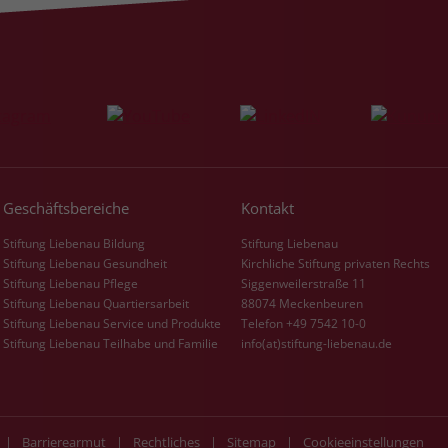
Laufzeit
3 Monate
Der Zweck von _fbp ist vollständig auf die
Werbe- und Analysebemühungen von
Facebook zurückzuführen. Dieses Cookie ist
ein Erstanbieter-Cookie, d. h. Facebook
platziert es, während ein Verbraucher auf
Facebook ist. Dieses Cookie verfolgt die
Geschäftsbereiche
Kontakt
Besuche eines Nutzers auf verschiedenen
Websites und meldet dieses Verhalten an
Stiftung Liebenau Bildung
Stiftung Liebenau
Zweck
Facebook. Facebook kann dann die
Stiftung Liebenau Gesundheit
Kirchliche Stiftung privaten Rechts
gesammelten Daten nutzen, um den Nutzer
Stiftung Liebenau Pflege
Siggenweilerstraße 11
besser zu verstehen und bessere, relevantere
Stiftung Liebenau Quartiersarbeit
88074 Meckenbeuren
Werbung zu zeigen. Das _fbp-Cookie sammelt
Stiftung Liebenau Service und Produkte
Telefon +49 7542 10-0
Stiftung Liebenau Teilhabe und Familie
info(at)stiftung-liebenau.de
keine persönlich identifizierbaren
Informationen und wird von Facebook nur
platziert, um Daten an das Unternehmen
zurückzusenden.
|
Barrierearmut
|
Rechtliches
|
Sitemap
|
Cookieeinstellungen