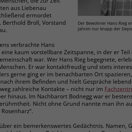
Menschen, die zur Zeit
Zweck
dass Aktionen, die bei späteren Besuchen
sten aus Liebenau
Name
PHPSESSID
derselben Website durchgeführt werden, mit
chließend ermordet
derselben Benutzerkennung verknüpft
Anbieter
stiftung-liebenau.de
 Berthold Broll, Vorstand
Der Bewohner Hans Rieg en
werden.
Jahren nur knapp der Depor
au.
Laufzeit
Session
bens verbrachte Hans
Name
_clsk
Behält die Zustände des Benutzers bei allen
Zweck
 eine kaum vorstellbare Zeitspanne, in der er Teil 
Seitenanfragen bei.
Anbieter
www.clarity.ms
meinschaft war. Wer Hans Rieg begegnete, erleb
nschen. Er war kontaktfreudig und stets interes
Laufzeit
1 Jahr
Name
cookie_optin
rs gerne ging er im benachbarten Ort spazieren
h nach ihrem Befinden und hielt Gespräche lebendi
Microsoft Clarity setzt dieses Cookie, um die
Anbieter
www.stiftung-liebenau.de
nweg zahlreiche Kontakte – nicht nur im
Fachzent
Seitenaufrufe eines Benutzers zu speichern
Zweck
und in einer einzigen Sitzungsaufzeichnung
er hinaus. Im Nachbarort Bodnegg war er bestens 
Laufzeit
1 Monat
zusammenzufassen.
 Berühmtheit. Nicht ohne Grund nannte man ihn 
Behält die Zustimmung des Benutzers zum
 Rosenharz“.
Zweck
Cookie Opt-In
Name
_gcl_au
 über ein bemerkenswertes Gedächtnis. Namen, G