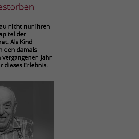
estorben
au nicht nur ihren
pitel der
at. Als Kind
en den damals
m vergangenen Jahr
 dieses Erlebnis.