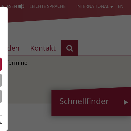
ORLESEN
LEICHTE SPRACHE
INTERNATIONAL
EN
enden
Kontakt
Termine
Schnellfinder
z