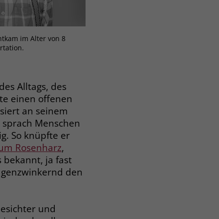
tkam im Alter von 8
tation.
des Alltags, des
te einen offenen
siert an seinem
, sprach Menschen
g. So knüpfte er
rum Rosenharz
,
bekannt, ja fast
augenzwinkernd den
esichter und