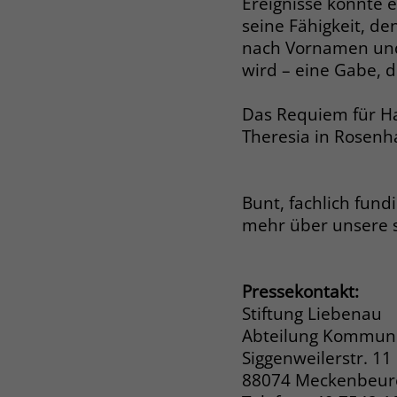
Ereignisse konnte 
seine Fähigkeit, d
nach Vornamen und
wird – eine Gabe, d
Das Requiem für Han
Theresia in Rosenha
Bunt, fachlich fund
mehr über unsere 
Pressekontakt:
Stiftung Liebenau
Abteilung Kommuni
Siggenweilerstr. 11
88074 Meckenbeu