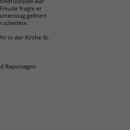
eindrucksvoll war
Freude fragte er
amenstag gefeiert
n schenkte.
r in der Kirche St.
und Reportagen