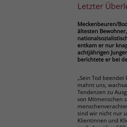
Letzter Über
Meckenbeuren/Bodne
ältesten Bewohner,
nationalsozialistis
entkam er nur kna
achtjährigen Junge
berichtete er bei d
„Sein Tod beendet 
mahnt uns, wachsa
Tendenzen zu Ausg
von Mitmenschen s
menschenverachten
sind wir nicht nur
Klientinnen und Kl