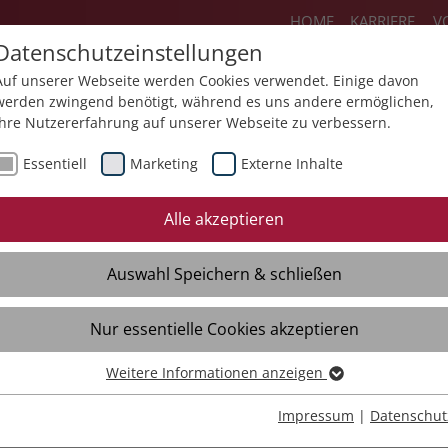
HOME
KARRIERE
V
Datenschutzeinstellungen
Auf unserer Webseite werden Cookies verwendet. Einige davon
werden zwingend benötigt, während es uns andere ermöglichen,
Ihre Nutzererfahrung auf unserer Webseite zu verbessern.
Über uns
Aktuelles
Akademie
Sp
Essentiell
Marketing
Externe Inhalte
Mediathek
Presse
Themendossiers
Alle akzeptieren
Broschüren
Kontakt
Auswahl Speichern & schließen
Videos
Material
Verteiler
Nur essentielle Cookies akzeptieren
Weitere Informationen anzeigen
Essentiell
Essentielle Cookies werden für grundlegende Funktionen der
Impressum
|
Datenschut
Webseite benötigt. Dadurch ist gewährleistet, dass die Webseite