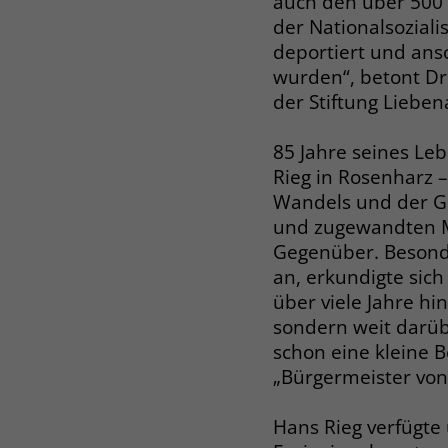
auch den über 500 
der Nationalsoziali
deportiert und ans
wurden“, betont Dr.
der Stiftung Lieben
85 Jahre seines Le
Rieg in Rosenharz –
Wandels und der Ge
und zugewandten Me
Gegenüber. Besonde
an, erkundigte sic
über viele Jahre hi
sondern weit darüb
schon eine kleine
„Bürgermeister von
Hans Rieg verfügte