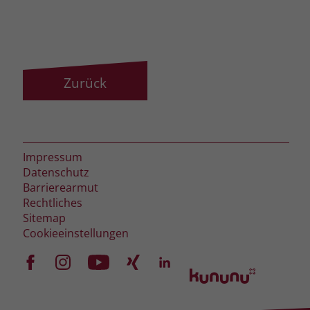
zeigen. Das _fbp-Cookie sammelt keine
persönlich identifizierbaren
Informationen und wird von Facebook
nur platziert, um Daten an das
Unternehmen zurückzusenden.
Zurück
Impressum
Datenschutz
Barrierearmut
Rechtliches
Sitemap
Cookieeinstellungen