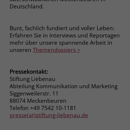
Deutschland.
Name
_fbp
Anbieter
Facebook
Bunt, fachlich fundiert und voller Leben:
Erfahren Sie in Interviews und Reportagen
Laufzeit
3 Monate
mehr über unsere spannende Arbeit in
Der Zweck von _fbp ist vollständig auf
unseren
Themendossiers >
die Werbe- und Analysebemühungen
von Facebook zurückzuführen. Dieses
Cookie ist ein Erstanbieter-Cookie, d. h.
Pressekontakt:
Facebook platziert es, während ein
Stiftung Liebenau
Verbraucher auf Facebook ist. Dieses
Abteilung Kommunikation und Marketing
Cookie verfolgt die Besuche eines
Siggenweilerstr. 11
Nutzers auf verschiedenen Websites
und meldet dieses Verhalten an
88074 Meckenbeuren
Zweck
Facebook. Facebook kann dann die
Telefon +49 7542 10-1181
gesammelten Daten nutzen, um den
presse(at)stiftung-liebenau.de
Nutzer besser zu verstehen und
bessere, relevantere Werbung zu