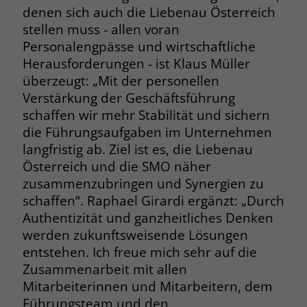
denen sich auch die Liebenau Österreich
Name
__cf_bm
stellen muss - allen voran
Name
_gcl_au
Personalengpässe und wirtschaftliche
Anbieter
.fonts.net
Herausforderungen - ist Klaus Müller
Anbieter
Google Ads
überzeugt: „Mit der personellen
Laufzeit
30 Minuten
Laufzeit
90 Tage
Verstärkung der Geschäftsführung
This cookie, set by Cloudflare, is used to
schaffen wir mehr Stabilität und sichern
Zweck
Zweck
Enthält eine zufallsgenerierte User-ID.
support Cloudflare Bot Management.
die Führungsaufgaben im Unternehmen
langfristig ab. Ziel ist es, die Liebenau
Österreich und die SMO näher
Name
_gcl_aw
Name
JSessionID
zusammenzubringen und Synergien zu
Anbieter
Google Ads
Anbieter
jobs.stiftung-liebenau.de
schaffen“. Raphael Girardi ergänzt: „Durch
Authentizität und ganzheitliches Denken
Laufzeit
90 Tage
Laufzeit
Session
werden zukunftsweisende Lösungen
entstehen. Ich freue mich sehr auf die
Dieses Cookie wird gesetzt, wenn ein
Behält die Zustände des Benutzers bei
Zweck
Zusammenarbeit mit allen
User über einen Klick auf eine Google
allen Seitenanfragen bei.
Werbeanzeige auf die Website gelangt.
Mitarbeiterinnen und Mitarbeitern, dem
Es enthält Informationen darüber,
Führungsteam und den
Zweck