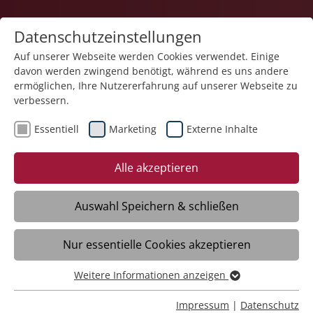
Datenschutzeinstellungen
Auf unserer Webseite werden Cookies verwendet. Einige
davon werden zwingend benötigt, während es uns andere
ermöglichen, Ihre Nutzererfahrung auf unserer Webseite zu
verbessern.
Essentiell
Marketing
Externe Inhalte
20.01.2025
Liebenau Österreich
Alle akzeptieren
erweitert Geschäftsführung
Auswahl Speichern & schließen
Liebenau/Vorarlberg - In der
Nur essentielle Cookies akzeptieren
Geschäftsführung der Liebenau
Österreich gibt es eine Veränderung: Mit
Weitere Informationen anzeigen
1. Jänner 2025 ist Raphael Girardi in die
Essentiell
Geschäftsführung eingetreten. Er wird
Essentielle Cookies werden für grundlegende Funktionen
Impressum
|
Datenschutz