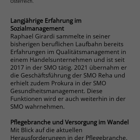
Österreich.
Browsers und die Einstellungen
exklusiv für diese Website zu speichern.
Name
PHPSESSID
Zweck
Dadurch wird gewährleistet, dass
Langjährige Erfahrung im
Aktionen, die bei späteren Besuchen
Sozialmanagement
Anbieter
stiftung-liebenau.de
derselben Website durchgeführt
Raphael Girardi sammelte in seiner
werden, mit derselben
Laufzeit
Session
bisherigen beruflichen Laufbahn bereits
Benutzerkennung verknüpft werden.
Erfahrungen im Qualitätsmanagement in
Behält die Zustände des Benutzers bei
einem Handelsunternehmen und ist seit
Zweck
allen Seitenanfragen bei.
2017 in der SMO tätig. 2021 übernahm er
Name
_clsk
die Geschäftsführung der SMO Reha und
Anbieter
www.clarity.ms
erhielt zudem Prokura in der SMO
Name
cookie_optin
Gesundheitsmanagement. Diese
Laufzeit
1 Jahr
Anbieter
www.stiftung-liebenau.de
Funktionen wird er auch weiterhin in der
SMO wahrnehmen.
Microsoft Clarity setzt dieses Cookie,
Laufzeit
1 Monat
um die Seitenaufrufe eines Benutzers
Zweck
zu speichern und in einer einzigen
Pflegebranche und Versorgung im Wandel
Behält die Zustimmung des Benutzers
Zweck
Sitzungsaufzeichnung
Mit Blick auf die aktuellen
zum Cookie Opt-In
zusammenzufassen.
Herausforderungen in der Pflegebranche,