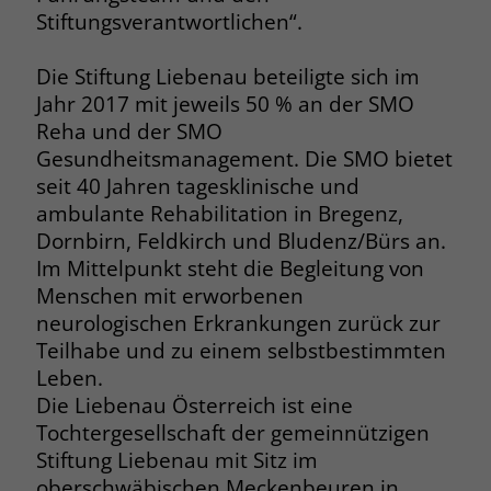
welche Werbeanzeige geklickt wurde,
Stiftungsverantwortlichen“.
sodass erzielte Erfolge wie z.B.
Bestellungen oder Kontaktanfragen der
Die Stiftung Liebenau beteiligte sich im
Anzeige zugewiesen werden können.
Jahr 2017 mit jeweils 50 % an der SMO
Reha und der SMO
Name
_gcl_dc
Gesundheitsmanagement. Die SMO bietet
seit 40 Jahren tagesklinische und
Anbieter
Google Ads
ambulante Rehabilitation in Bregenz,
Dornbirn, Feldkirch und Bludenz/Bürs an.
Laufzeit
90 Tage
Im Mittelpunkt steht die Begleitung von
Menschen mit erworbenen
Dieses Cookie wird gesetzt, wenn ein
User über einen Klick auf eine Google
neurologischen Erkrankungen zurück zur
Werbeanzeige auf die Website gelangt.
Teilhabe und zu einem selbstbestimmten
Es enthält Informationen darüber,
Leben.
Zweck
welche Werbeanzeige geklickt wurde,
Die Liebenau Österreich ist eine
sodass erzielte Erfolge wie z.B.
Tochtergesellschaft der gemeinnützigen
Bestellungen oder Kontaktanfragen der
Stiftung Liebenau mit Sitz im
Anzeige zugewiesen werden können.
oberschwäbischen Meckenbeuren in