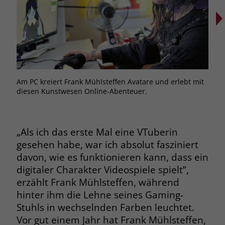
Browsers und die Einstellungen
exklusiv für diese Website zu speichern.
Name
PHPSESSID
Zweck
Dadurch wird gewährleistet, dass
Aktionen, die bei späteren Besuchen
Anbieter
stiftung-liebenau.de
derselben Website durchgeführt
werden, mit derselben
Laufzeit
Session
Benutzerkennung verknüpft werden.
Am PC kreiert Frank Mühlsteffen Avatare und erlebt mit
Mit 
Behält die Zustände des Benutzers bei
diesen Kunstwesen Online-Abenteuer.
Mühl
Zweck
allen Seitenanfragen bei.
Ästhe
Name
_clsk
Anbieter
www.clarity.ms
„Als ich das erste Mal eine VTuberin
Name
cookie_optin
gesehen habe, war ich absolut fasziniert
Laufzeit
1 Jahr
Anbieter
www.stiftung-liebenau.de
davon, wie es funktionieren kann, dass ein
digitaler Charakter Videospiele spielt”,
Microsoft Clarity setzt dieses Cookie,
Laufzeit
1 Monat
erzählt Frank Mühlsteffen, während
um die Seitenaufrufe eines Benutzers
hinter ihm die Lehne seines Gaming-
Zweck
zu speichern und in einer einzigen
Behält die Zustimmung des Benutzers
Zweck
Sitzungsaufzeichnung
Stuhls in wechselnden Farben leuchtet.
zum Cookie Opt-In
zusammenzufassen.
Vor gut einem Jahr hat Frank Mühlsteffen,