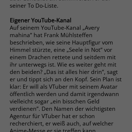
seiner To Do-Liste.
Name
_fbp
Eigener YouTube-Kanal
Anbieter
Facebook
Auf seinem YouTube-Kanal „Avery
mahina” hat Frank Mühlsteffen
Laufzeit
3 Monate
beschrieben, wie seine Hauptfigur vom
Himmel stürzte, eine „Seele in Not” vor
Der Zweck von _fbp ist vollständig auf
die Werbe- und Analysebemühungen
einem Drachen rettete und seitdem mit
von Facebook zurückzuführen. Dieses
ihr unterwegs ist. Wie es weiter geht mit
Cookie ist ein Erstanbieter-Cookie, d. h.
den beiden? „Das ist alles hier drin”, sagt
Facebook platziert es, während ein
er und tippt sich an den Kopf. Sein Plan ist
Verbraucher auf Facebook ist. Dieses
klar: Er will als VTuber mit seinem Avatar
Cookie verfolgt die Besuche eines
öffentlich werden und damit irgendwann
Nutzers auf verschiedenen Websites
vielleicht sogar „ein bisschen Geld
und meldet dieses Verhalten an
Zweck
Facebook. Facebook kann dann die
verdienen”. Den Namen der wichtigsten
gesammelten Daten nutzen, um den
Agentur für VTuber hat er schon
Nutzer besser zu verstehen und
recherchiert, er weiß auch, auf welcher
bessere, relevantere Werbung zu
Anime-Messe er sie treffen kann.