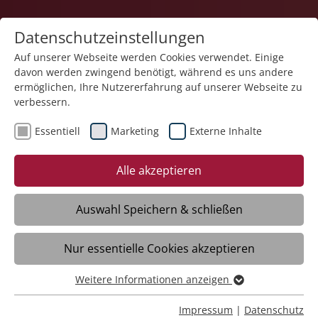
Datenschutzeinstellungen
Auf unserer Webseite werden Cookies verwendet. Einige
davon werden zwingend benötigt, während es uns andere
ermöglichen, Ihre Nutzererfahrung auf unserer Webseite zu
verbessern.
Essentiell
Marketing
Externe Inhalte
04.09.2025
Mondengel aus dem PC:
Alle akzeptieren
Autodidakt Frank
Mühlsteffen erschafft eine
Auswahl Speichern & schließen
Welt der Avatare
Nur essentielle Cookies akzeptieren
Weitere Informationen anzeigen
Ravensburg/Meckenbeuren - Man könnte
Essentiell
meinen, dass Frank Mühlsteffen zwei
Essentielle Cookies werden für grundlegende Funktionen
Impressum
|
Datenschutz