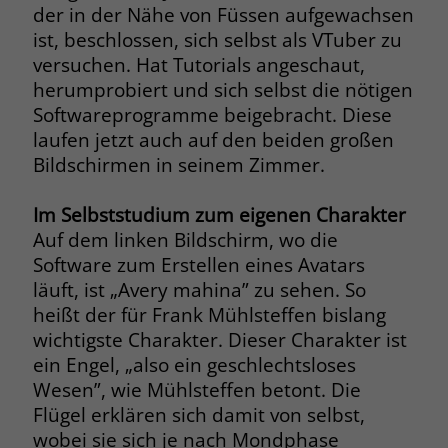
der in der Nähe von Füssen aufgewachsen
Name
__cf_bm
ist, beschlossen, sich selbst als VTuber zu
Name
_gcl_au
versuchen. Hat Tutorials angeschaut,
Anbieter
.fonts.net
herumprobiert und sich selbst die nötigen
Anbieter
Google Ads
Softwareprogramme beigebracht. Diese
Laufzeit
30 Minuten
Laufzeit
90 Tage
laufen jetzt auch auf den beiden großen
This cookie, set by Cloudflare, is used to
Bildschirmen in seinem Zimmer.
Zweck
Zweck
Enthält eine zufallsgenerierte User-ID.
support Cloudflare Bot Management.
Im Selbststudium zum eigenen Charakter
Auf dem linken Bildschirm, wo die
Name
_gcl_aw
Name
JSessionID
Software zum Erstellen eines Avatars
Anbieter
Google Ads
läuft, ist „Avery mahina” zu sehen. So
Anbieter
jobs.stiftung-liebenau.de
heißt der für Frank Mühlsteffen bislang
Laufzeit
90 Tage
Laufzeit
Session
wichtigste Charakter. Dieser Charakter ist
ein Engel, „also ein geschlechtsloses
Dieses Cookie wird gesetzt, wenn ein
Behält die Zustände des Benutzers bei
Zweck
Wesen”, wie Mühlsteffen betont. Die
User über einen Klick auf eine Google
allen Seitenanfragen bei.
Flügel erklären sich damit von selbst,
Werbeanzeige auf die Website gelangt.
Es enthält Informationen darüber,
wobei sie sich je nach Mondphase
Zweck