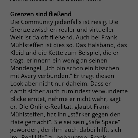
zeigen. Das _fbp-Cookie sammelt keine
persönlich identifizierbaren
Grenzen sind fließend
Informationen und wird von Facebook
Die Community jedenfalls ist riesig. Die
nur platziert, um Daten an das
Grenze zwischen realer und virtueller
Unternehmen zurückzusenden.
Welt ist da oft fließend. Auch bei Frank
Mühlsteffen ist dies so. Das Halsband, das
Kleid und die Kette zum Beispiel, die er
trägt, erinnern ein wenig an seinen
Mondengel. „Ich bin schon ein bisschen
mit Avery verbunden.” Er trägt diesen
Look aber nicht nur daheim. Dass er
damit sicher auch zumindest verwunderte
Blicke erntet, nehme er nicht wahr, sagt
er. Die Online-Realität, glaubt Frank
Mühlsteffen, hat ihn „stärker gegen den
Hate gemacht”. Sie sei sein „Safe Space”
geworden, der ihm auch dabei hilft, sich
im „Real Life” zu behaupten. Frank