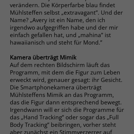
welche Werbeanzeige geklickt wurde,
verändern. Die Körperfarbe blau findet
sodass erzielte Erfolge wie z.B.
Mühlsteffen selbst „extravagant”. Und der
Bestellungen oder Kontaktanfragen der
Name? „Avery ist ein Name, den ich
Anzeige zugewiesen werden können.
irgendwo aufgegriffen habe und der mir
einfach gefallen hat, und „mahina” ist
hawaiianisch und steht für Mond.”
Name
_gcl_dc
Anbieter
Google Ads
Kamera überträgt Mimik
Auf dem rechten Bildschirm läuft das
Laufzeit
90 Tage
Programm, mit dem die Figur zum Leben
erweckt wird, genauer gesagt: ihr Gesicht.
Dieses Cookie wird gesetzt, wenn ein
Die Smartphonekamera überträgt
User über einen Klick auf eine Google
Werbeanzeige auf die Website gelangt.
Mühlsteffens Mimik an das Programm,
Es enthält Informationen darüber,
das die Figur dann entsprechend bewegt.
Zweck
welche Werbeanzeige geklickt wurde,
Irgendwann will er sich die Programme für
sodass erzielte Erfolge wie z.B.
das „Hand Tracking” oder sogar das „Full
Bestellungen oder Kontaktanfragen der
Body Tracking” beibringen, vorher steht
Anzeige zugewiesen werden können.
aber zunächst ein Stimmverzerrer auf