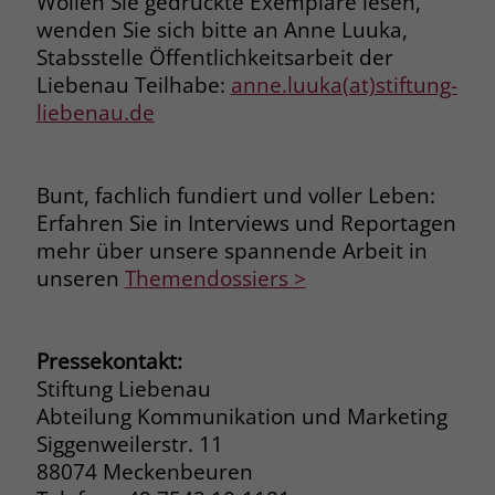
Wollen Sie gedruckte Exemplare lesen,
zeigen. Das _fbp-Cookie sammelt keine
wenden Sie sich bitte an Anne Luuka,
persönlich identifizierbaren
Stabsstelle Öffentlichkeitsarbeit der
Informationen und wird von Facebook
nur platziert, um Daten an das
Liebenau Teilhabe:
anne.luuka(at)stiftung-
Unternehmen zurückzusenden.
liebenau.de
Bunt, fachlich fundiert und voller Leben:
Erfahren Sie in Interviews und Reportagen
mehr über unsere spannende Arbeit in
unseren
Themendossiers >
Pressekontakt:
Stiftung Liebenau
Abteilung Kommunikation und Marketing
Siggenweilerstr. 11
88074 Meckenbeuren