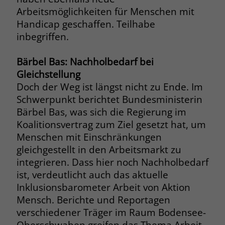
welche Werbeanzeige geklickt wurde,
Arbeitsmöglichkeiten für Menschen mit
sodass erzielte Erfolge wie z.B.
Handicap geschaffen. Teilhabe
Bestellungen oder Kontaktanfragen der
inbegriffen.
Anzeige zugewiesen werden können.
Bärbel Bas: Nachholbedarf bei
Name
_gcl_dc
Gleichstellung
Doch der Weg ist längst nicht zu Ende. Im
Anbieter
Google Ads
Schwerpunkt berichtet Bundesministerin
Bärbel Bas, was sich die Regierung im
Laufzeit
90 Tage
Koalitionsvertrag zum Ziel gesetzt hat, um
Dieses Cookie wird gesetzt, wenn ein
Menschen mit Einschränkungen
User über einen Klick auf eine Google
gleichgestellt in den Arbeitsmarkt zu
Werbeanzeige auf die Website gelangt.
integrieren. Dass hier noch Nachholbedarf
Es enthält Informationen darüber,
ist, verdeutlicht auch das aktuelle
Zweck
welche Werbeanzeige geklickt wurde,
Inklusionsbarometer Arbeit von Aktion
sodass erzielte Erfolge wie z.B.
Mensch. Berichte und Reportagen
Bestellungen oder Kontaktanfragen der
verschiedener Träger im Raum Bodensee-
Anzeige zugewiesen werden können.
Oberschwaben greifen das Thema Arbeit