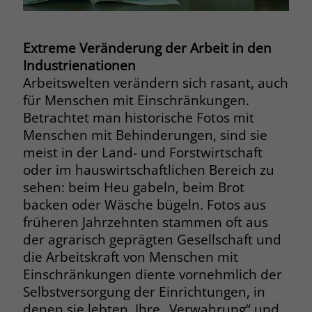
Browsers und die Einstellungen
exklusiv für diese Website zu speichern.
Name
PHPSESSID
Zweck
Dadurch wird gewährleistet, dass
Extreme Veränderung der Arbeit in den
Aktionen, die bei späteren Besuchen
Industrienationen
Anbieter
stiftung-liebenau.de
derselben Website durchgeführt
Arbeitswelten verändern sich rasant, auch
werden, mit derselben
Laufzeit
Session
für Menschen mit Einschränkungen.
Benutzerkennung verknüpft werden.
Betrachtet man historische Fotos mit
Behält die Zustände des Benutzers bei
Zweck
Menschen mit Behinderungen, sind sie
allen Seitenanfragen bei.
Name
_clsk
meist in der Land- und Forstwirtschaft
oder im hauswirtschaftlichen Bereich zu
Anbieter
www.clarity.ms
Name
cookie_optin
sehen: beim Heu gabeln, beim Brot
backen oder Wäsche bügeln. Fotos aus
Laufzeit
1 Jahr
Anbieter
www.stiftung-liebenau.de
früheren Jahrzehnten stammen oft aus
der agrarisch geprägten Gesellschaft und
Microsoft Clarity setzt dieses Cookie,
Laufzeit
1 Monat
um die Seitenaufrufe eines Benutzers
die Arbeitskraft von Menschen mit
Zweck
zu speichern und in einer einzigen
Einschränkungen diente vornehmlich der
Behält die Zustimmung des Benutzers
Zweck
Sitzungsaufzeichnung
zum Cookie Opt-In
Selbstversorgung der Einrichtungen, in
zusammenzufassen.
denen sie lebten. Ihre „Verwahrung“ und