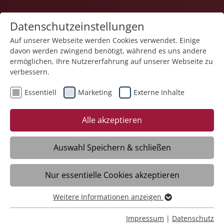
Datenschutzeinstellungen
Auf unserer Webseite werden Cookies verwendet. Einige
davon werden zwingend benötigt, während es uns andere
ermöglichen, Ihre Nutzererfahrung auf unserer Webseite zu
verbessern.
Essentiell
Marketing
Externe Inhalte
05.05.2026
Neue WIR mittendrin zum
Alle akzeptieren
Thema Arbeit erschienen
Auswahl Speichern & schließen
Meckenbeuren/Liebenau - „Arbeit ist nicht
Nur essentielle Cookies akzeptieren
nur ein Mittel zum Lebensunterhalt,
sondern auch eine Grundvoraussetzung
Weitere Informationen anzeigen
für soziale Teilhabe und ein
Essentiell
selbstbestimmtes Leben“ sagt
Essentielle Cookies werden für grundlegende Funktionen
Impressum
|
Datenschutz