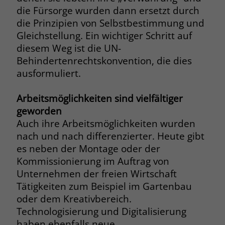
die Fürsorge wurden dann ersetzt durch
Name
__cf_bm
die Prinzipien von Selbstbestimmung und
Name
_gcl_au
Gleichstellung. Ein wichtiger Schritt auf
Anbieter
.fonts.net
Anbieter
Google Ads
diesem Weg ist die UN-
Laufzeit
30 Minuten
Behindertenrechtskonvention, die dies
Laufzeit
90 Tage
ausformuliert.
This cookie, set by Cloudflare, is used to
Zweck
Zweck
Enthält eine zufallsgenerierte User-ID.
support Cloudflare Bot Management.
Arbeitsmöglichkeiten sind vielfältiger
geworden
Name
_gcl_aw
Auch ihre Arbeitsmöglichkeiten wurden
Name
JSessionID
nach und nach differenzierter. Heute gibt
Anbieter
Google Ads
Anbieter
jobs.stiftung-liebenau.de
es neben der Montage oder der
Kommissionierung im Auftrag von
Laufzeit
90 Tage
Laufzeit
Session
Unternehmen der freien Wirtschaft
Tätigkeiten zum Beispiel im Gartenbau
Dieses Cookie wird gesetzt, wenn ein
Behält die Zustände des Benutzers bei
Zweck
User über einen Klick auf eine Google
oder dem Kreativbereich.
allen Seitenanfragen bei.
Werbeanzeige auf die Website gelangt.
Technologisierung und Digitalisierung
Es enthält Informationen darüber,
haben ebenfalls neue
Zweck