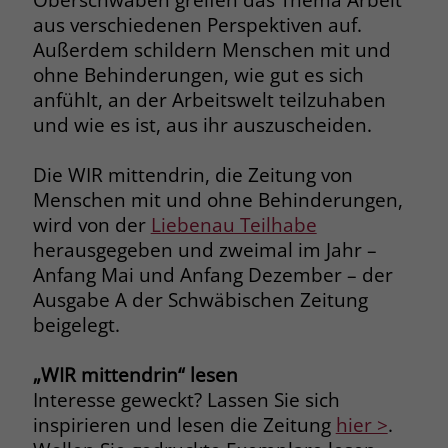
aus verschiedenen Perspektiven auf.
Name
_fbp
Außerdem schildern Menschen mit und
ohne Behinderungen, wie gut es sich
Anbieter
Facebook
anfühlt, an der Arbeitswelt teilzuhaben
und wie es ist, aus ihr auszuscheiden.
Laufzeit
3 Monate
Der Zweck von _fbp ist vollständig auf
Die WIR mittendrin, die Zeitung von
die Werbe- und Analysebemühungen
Menschen mit und ohne Behinderungen,
von Facebook zurückzuführen. Dieses
wird von der
Liebenau Teilhabe
Cookie ist ein Erstanbieter-Cookie, d. h.
herausgegeben und zweimal im Jahr –
Facebook platziert es, während ein
Anfang Mai und Anfang Dezember – der
Verbraucher auf Facebook ist. Dieses
Ausgabe A der Schwäbischen Zeitung
Cookie verfolgt die Besuche eines
Nutzers auf verschiedenen Websites
beigelegt.
und meldet dieses Verhalten an
Zweck
Facebook. Facebook kann dann die
„WIR mittendrin“ lesen
gesammelten Daten nutzen, um den
Interesse geweckt? Lassen Sie sich
Nutzer besser zu verstehen und
inspirieren und lesen die Zeitung
hier >
.
bessere, relevantere Werbung zu