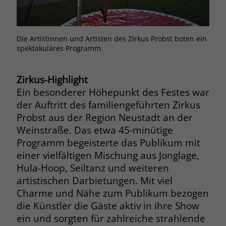
Browsers und die Einstellungen
exklusiv für diese Website zu speichern.
Name
PHPSESSID
Zweck
Dadurch wird gewährleistet, dass
Die Artistinnen und Artisten des Zirkus Probst boten ein
Bei 
Aktionen, die bei späteren Besuchen
Anbieter
stiftung-liebenau.de
spektakuläres Programm.
Somm
derselben Website durchgeführt
werden, mit derselben
Laufzeit
Session
Benutzerkennung verknüpft werden.
Zirkus-Highlight
Behält die Zustände des Benutzers bei
Ein besonderer Höhepunkt des Festes war
Zweck
allen Seitenanfragen bei.
der Auftritt des familiengeführten Zirkus
Name
_clsk
Probst aus der Region Neustadt an der
Weinstraße. Das etwa 45‑minütige
Anbieter
www.clarity.ms
Name
cookie_optin
Programm begeisterte das Publikum mit
Laufzeit
1 Jahr
einer vielfältigen Mischung aus Jonglage,
Anbieter
www.stiftung-liebenau.de
Hula-Hoop, Seiltanz und weiteren
Microsoft Clarity setzt dieses Cookie,
Laufzeit
1 Monat
artistischen Darbietungen. Mit viel
um die Seitenaufrufe eines Benutzers
Charme und Nähe zum Publikum bezogen
Zweck
zu speichern und in einer einzigen
Behält die Zustimmung des Benutzers
Zweck
die Künstler die Gäste aktiv in ihre Show
Sitzungsaufzeichnung
zum Cookie Opt-In
ein und sorgten für zahlreiche strahlende
zusammenzufassen.