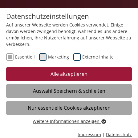
Datenschutzeinstellungen
Auf unserer Webseite werden Cookies verwendet. Einige
davon werden zwingend benötigt, während es uns andere
ermöglichen, Ihre Nutzererfahrung auf unserer Webseite zu
verbessern.
Essentiell
Marketing
Externe Inhalte
12.06.2026
Sommerfest mit Show-
Alle akzeptieren
Programm im Haus der
Pflege St. Pirmin
Auswahl Speichern & schließen
Nur essentielle Cookies akzeptieren
MAIKAMMER – Im Haus der Pflege St.
Pirmin der Stiftung Liebenau in
Weitere Informationen anzeigen
Essentiell
Maikammer hat Ende Mai das diesjährige
Essentielle Cookies werden für grundlegende Funktionen
Impressum
|
Datenschutz
Sommerfest stattgefunden. Von 14 bis 18