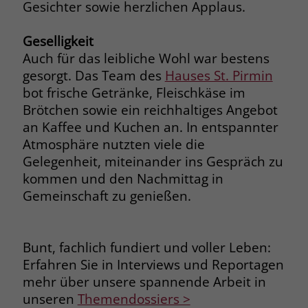
Gesichter sowie herzlichen Applaus.
Name
__cf_bm
Name
_gcl_au
Geselligkeit
Anbieter
.fonts.net
Auch für das leibliche Wohl war bestens
Anbieter
Google Ads
gesorgt. Das Team des
Hauses St. Pirmin
Laufzeit
30 Minuten
bot frische Getränke, Fleischkäse im
Laufzeit
90 Tage
Brötchen sowie ein reichhaltiges Angebot
This cookie, set by Cloudflare, is used to
Zweck
Zweck
Enthält eine zufallsgenerierte User-ID.
an Kaffee und Kuchen an. In entspannter
support Cloudflare Bot Management.
Atmosphäre nutzten viele die
Gelegenheit, miteinander ins Gespräch zu
Name
_gcl_aw
Name
JSessionID
kommen und den Nachmittag in
Gemeinschaft zu genießen.
Anbieter
Google Ads
Anbieter
jobs.stiftung-liebenau.de
Laufzeit
90 Tage
Laufzeit
Session
Bunt, fachlich fundiert und voller Leben:
Dieses Cookie wird gesetzt, wenn ein
Behält die Zustände des Benutzers bei
Erfahren Sie in Interviews und Reportagen
Zweck
User über einen Klick auf eine Google
allen Seitenanfragen bei.
mehr über unsere spannende Arbeit in
Werbeanzeige auf die Website gelangt.
unseren
Themendossiers >
Es enthält Informationen darüber,
Zweck