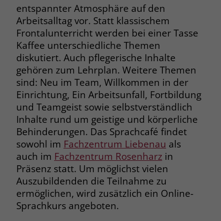
entspannter Atmosphäre auf den
Name
_fbp
Arbeitsalltag vor. Statt klassischem
Frontalunterricht werden bei einer Tasse
Anbieter
Facebook
Kaffee unterschiedliche Themen
diskutiert. Auch pflegerische Inhalte
Laufzeit
3 Monate
gehören zum Lehrplan. Weitere Themen
sind: Neu im Team, Willkommen in der
Der Zweck von _fbp ist vollständig auf
Einrichtung, Ein Arbeitsunfall, Fortbildung
die Werbe- und Analysebemühungen
von Facebook zurückzuführen. Dieses
und Teamgeist sowie selbstverständlich
Cookie ist ein Erstanbieter-Cookie, d. h.
Inhalte rund um geistige und körperliche
Facebook platziert es, während ein
Behinderungen. Das Sprachcafé findet
Verbraucher auf Facebook ist. Dieses
sowohl im
Fachzentrum Liebenau
als
Cookie verfolgt die Besuche eines
auch im
Fachzentrum Rosenharz
in
Nutzers auf verschiedenen Websites
Präsenz statt. Um möglichst vielen
und meldet dieses Verhalten an
Zweck
Auszubildenden die Teilnahme zu
Facebook. Facebook kann dann die
gesammelten Daten nutzen, um den
ermöglichen, wird zusätzlich ein Online-
Nutzer besser zu verstehen und
Sprachkurs angeboten.
bessere, relevantere Werbung zu