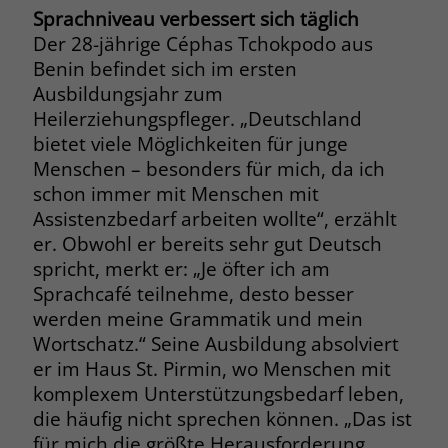
zeigen. Das _fbp-Cookie sammelt keine
Sprachniveau verbessert sich täglich
persönlich identifizierbaren
Der 28-jährige Céphas Tchokpodo aus
Informationen und wird von Facebook
Benin befindet sich im ersten
nur platziert, um Daten an das
Ausbildungsjahr zum
Unternehmen zurückzusenden.
Heilerziehungspfleger. „Deutschland
bietet viele Möglichkeiten für junge
Menschen – besonders für mich, da ich
schon immer mit Menschen mit
Assistenzbedarf arbeiten wollte“, erzählt
er. Obwohl er bereits sehr gut Deutsch
spricht, merkt er: „Je öfter ich am
Sprachcafé teilnehme, desto besser
werden meine Grammatik und mein
Wortschatz.“ Seine Ausbildung absolviert
er im Haus St. Pirmin, wo Menschen mit
komplexem Unterstützungsbedarf leben,
die häufig nicht sprechen können. „Das ist
für mich die größte Herausforderung.