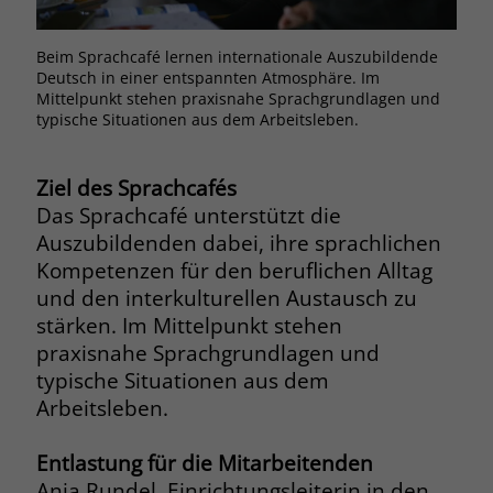
Browsers und die Einstellungen
exklusiv für diese Website zu speichern.
Name
PHPSESSID
Beim Sprachcafé lernen internationale Auszubildende
Auf 
Zweck
Dadurch wird gewährleistet, dass
Deutsch in einer entspannten Atmosphäre. Im
Spra
Aktionen, die bei späteren Besuchen
Mittelpunkt stehen praxisnahe Sprachgrundlagen und
Anbieter
stiftung-liebenau.de
derselben Website durchgeführt
typische Situationen aus dem Arbeitsleben.
werden, mit derselben
Laufzeit
Session
Benutzerkennung verknüpft werden.
Ziel des Sprachcafés
Behält die Zustände des Benutzers bei
Zweck
Das Sprachcafé unterstützt die
allen Seitenanfragen bei.
Name
_clsk
Auszubildenden dabei, ihre sprachlichen
Kompetenzen für den beruflichen Alltag
Anbieter
www.clarity.ms
Name
cookie_optin
und den interkulturellen Austausch zu
stärken. Im Mittelpunkt stehen
Laufzeit
1 Jahr
Anbieter
www.stiftung-liebenau.de
praxisnahe Sprachgrundlagen und
typische Situationen aus dem
Microsoft Clarity setzt dieses Cookie,
Laufzeit
1 Monat
um die Seitenaufrufe eines Benutzers
Arbeitsleben.
Zweck
zu speichern und in einer einzigen
Behält die Zustimmung des Benutzers
Zweck
Sitzungsaufzeichnung
zum Cookie Opt-In
Entlastung für die Mitarbeitenden
zusammenzufassen.
Anja Rundel, Einrichtungsleiterin in den