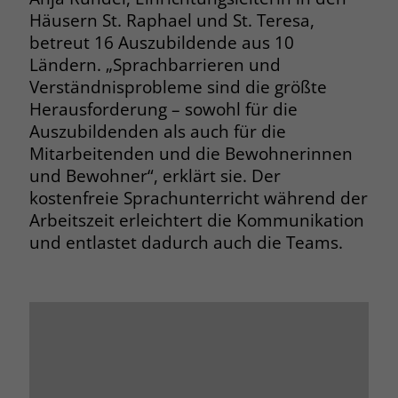
Häusern St. Raphael und St. Teresa,
Name
__cf_bm
betreut 16 Auszubildende aus 10
Name
_gcl_au
Ländern. „Sprachbarrieren und
Anbieter
.fonts.net
Anbieter
Google Ads
Verständnisprobleme sind die größte
Laufzeit
30 Minuten
Herausforderung – sowohl für die
Laufzeit
90 Tage
Auszubildenden als auch für die
This cookie, set by Cloudflare, is used to
Mitarbeitenden und die Bewohnerinnen
Zweck
Zweck
Enthält eine zufallsgenerierte User-ID.
support Cloudflare Bot Management.
und Bewohner“, erklärt sie. Der
kostenfreie Sprachunterricht während der
Name
_gcl_aw
Arbeitszeit erleichtert die Kommunikation
Name
JSessionID
und entlastet dadurch auch die Teams.
Anbieter
Google Ads
Anbieter
jobs.stiftung-liebenau.de
Laufzeit
90 Tage
Laufzeit
Session
Dieses Cookie wird gesetzt, wenn ein
Behält die Zustände des Benutzers bei
Zweck
User über einen Klick auf eine Google
allen Seitenanfragen bei.
Werbeanzeige auf die Website gelangt.
Es enthält Informationen darüber,
Zweck