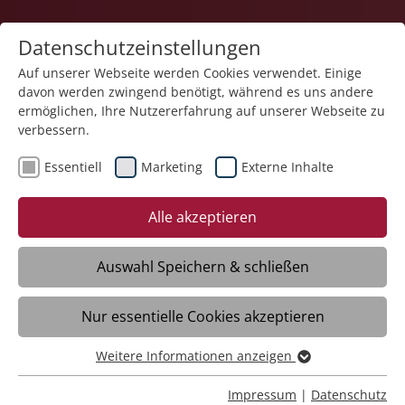
Datenschutzeinstellungen
Auf unserer Webseite werden Cookies verwendet. Einige
davon werden zwingend benötigt, während es uns andere
ermöglichen, Ihre Nutzererfahrung auf unserer Webseite zu
verbessern.
Essentiell
Marketing
Externe Inhalte
21.01.2026
Sprachlich sicher in der
Alle akzeptieren
Ausbildung durch das
Sprachcafé
Auswahl Speichern & schließen
Nur essentielle Cookies akzeptieren
Meckenbeuren/Bodnegg -
Sprachkenntnisse sind die Grundlage für
Weitere Informationen anzeigen
Essentiell
Verständnis und Vertrauensbildung – und
Essentielle Cookies werden für grundlegende Funktionen
Impressum
|
Datenschutz
damit für soziale Teilhabe sowie