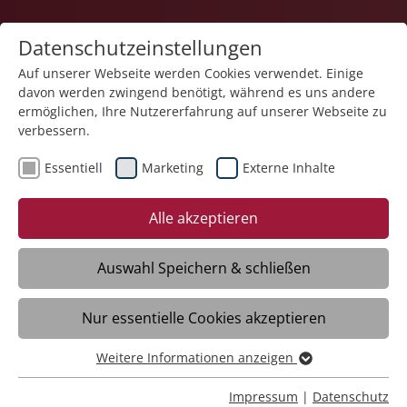
Datenschutzeinstellungen
Auf unserer Webseite werden Cookies verwendet. Einige
davon werden zwingend benötigt, während es uns andere
ermöglichen, Ihre Nutzererfahrung auf unserer Webseite zu
verbessern.
Essentiell
Marketing
Externe Inhalte
19.03.2026
St. Lukas-Klinik ehrt
Alle akzeptieren
langjährige Mitarbeitende
Auswahl Speichern & schließen
Meckenbeuren/Liebenau - Vergangenen
Nur essentielle Cookies akzeptieren
Dienstag fand die Jubilarfeier der
Liebenau Kliniken im Schlosssaal statt.
Weitere Informationen anzeigen
Essentiell
Essentielle Cookies werden für grundlegende Funktionen
Impressum
|
Datenschutz