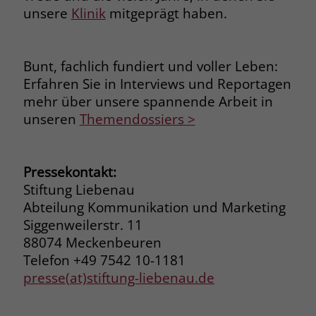
unsere
Klinik
mitgeprägt haben.
Browsers und die Einstellungen
exklusiv für diese Website zu speichern.
Name
PHPSESSID
Zweck
Dadurch wird gewährleistet, dass
Aktionen, die bei späteren Besuchen
Bunt, fachlich fundiert und voller Leben:
Anbieter
stiftung-liebenau.de
derselben Website durchgeführt
Erfahren Sie in Interviews und Reportagen
werden, mit derselben
Laufzeit
Session
mehr über unsere spannende Arbeit in
Benutzerkennung verknüpft werden.
unseren
Themendossiers >
Behält die Zustände des Benutzers bei
Zweck
allen Seitenanfragen bei.
Name
_clsk
Pressekontakt:
Anbieter
www.clarity.ms
Name
cookie_optin
Stiftung Liebenau
Abteilung Kommunikation und Marketing
Laufzeit
1 Jahr
Anbieter
www.stiftung-liebenau.de
Siggenweilerstr. 11
88074 Meckenbeuren
Microsoft Clarity setzt dieses Cookie,
Laufzeit
1 Monat
um die Seitenaufrufe eines Benutzers
Telefon +49 7542 10-1181
Zweck
zu speichern und in einer einzigen
presse(at)stiftung-liebenau.de
Behält die Zustimmung des Benutzers
Zweck
Sitzungsaufzeichnung
zum Cookie Opt-In
zusammenzufassen.