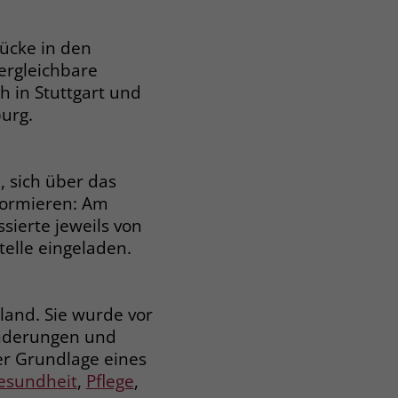
lücke in den
ergleichbare
h in Stuttgart und
burg.
, sich über das
nformieren: Am
sierte jeweils von
telle eingeladen.
hland. Sie wurde vor
inderungen und
er Grundlage eines
esundheit
,
Pflege
,