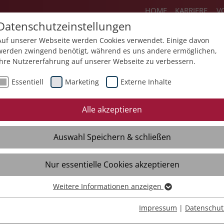
HOME
KARRIERE
V
Datenschutzeinstellungen
Auf unserer Webseite werden Cookies verwendet. Einige davon
werden zwingend benötigt, während es uns andere ermöglichen,
Ihre Nutzererfahrung auf unserer Webseite zu verbessern.
Über uns
Aktuelles
Akademie
Sp
Essentiell
Marketing
Externe Inhalte
Mediathek
Presse
Themendossiers
Alle akzeptieren
Broschüren
Kontakt
Auswahl Speichern & schließen
Videos
Material
Verteiler
Nur essentielle Cookies akzeptieren
Weitere Informationen anzeigen
Essentiell
Essentielle Cookies werden für grundlegende Funktionen der
Impressum
|
Datenschut
Webseite benötigt. Dadurch ist gewährleistet, dass die Webseite