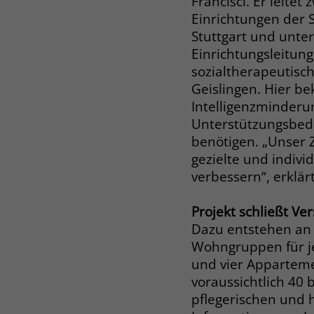
Francisci. Er leitet
Einrichtungen der S
Stuttgart und unter
Einrichtungsleitun
sozialtherapeutis
Geislingen. Hier 
Intelligenzminder
Unterstützungsbeda
benötigen. „Unser Z
gezielte und indivi
verbessern“, erklärt
Projekt schließt Ve
Dazu entstehen an
Wohngruppen für je
und vier Appartemen
voraussichtlich 40 b
pflegerischen und h