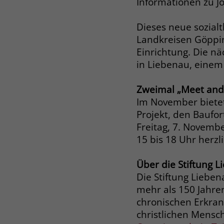
Informationen zu J
Dieses neue sozial
Landkreisen Göppin
Einrichtung. Die n
in Liebenau, eine
Zweimal „Meet and 
Im November bietet 
Projekt, den Baufor
Freitag, 7. Novembe
15 bis 18 Uhr herzl
Über die Stiftung 
Die Stiftung Lieben
mehr als 150 Jahre
chronischen Erkran
christlichen Mensc