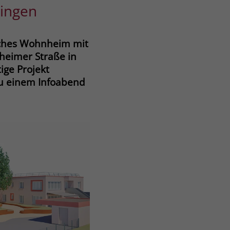
lingen
isches Wohnheim mit
heimer Straße in
ige Projekt
zu einem Infoabend