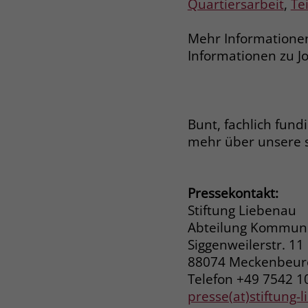
Quartiersarbeit
,
Te
Mehr Informatione
Informationen zu J
Bunt, fachlich fund
mehr über unsere 
Pressekontakt:
Stiftung Liebenau
Abteilung Kommuni
Siggenweilerstr. 11
88074 Meckenbeu
Telefon +49 7542 1
presse(at)stiftung-