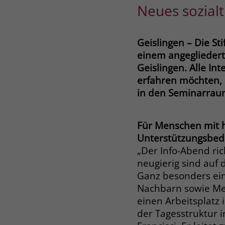
Neues sozial
Geislingen – Die S
einem angegliedert
Geislingen. Alle In
erfahren möchten,
in den Seminarraum
Für Menschen mit
Unterstützungsbed
„Der Info-Abend rich
neugierig sind auf 
Ganz besonders ei
Nachbarn sowie Men
einen Arbeitsplatz
der Tagesstruktur i