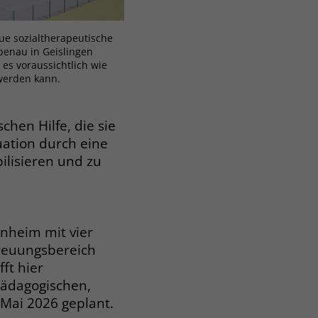
ue sozialtherapeutische
benau in Geislingen
es voraussichtlich wie
werden kann.
hen Hilfe, die sie
tuation durch eine
ilisieren und zu
nheim mit vier
reuungsbereich
ft hier
 pädagogischen,
 Mai 2026 geplant.