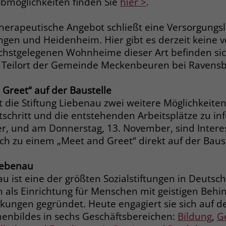
obmöglichkeiten finden Sie
hier >
.
Anbieter
Google Ads
Name
__cf_bm
Laufzeit
90 Tage
therapeutische Angebot schließt eine Versorgungs
Anbieter
.fonts.net
gen und Heidenheim. Hier gibt es derzeit keine v
Zweck
Enthält eine zufallsgenerierte User-ID.
Laufzeit
30 Minuten
ächstgelegenen Wohnheime dieser Art befinden sic
m Teilort der Gemeinde Meckenbeuren bei Ravens
This cookie, set by Cloudflare, is used to
Zweck
Name
_gcl_aw
support Cloudflare Bot Management.
Greet“ auf der Baustelle
Anbieter
Google Ads
die Stiftung Liebenau zwei weitere Möglichkeiten
Name
JSessionID
tschritt und die entstehenden Arbeitsplätze zu i
Laufzeit
90 Tage
r, und am Donnerstag, 13. November, sind Interes
Anbieter
jobs.stiftung-liebenau.de
ich zu einem „Meet and Greet“ direkt auf der Baus
Dieses Cookie wird gesetzt, wenn ein User
über einen Klick auf eine Google
Laufzeit
Session
Liebenau
Werbeanzeige auf die Website gelangt. Es
enthält Informationen darüber, welche
au ist eine der größten Sozialstiftungen in Deutsc
Behält die Zustände des Benutzers bei allen
Zweck
Zweck
Werbeanzeige geklickt wurde, sodass erzielte
n als Einrichtung für Menschen mit geistigen Beh
Seitenanfragen bei.
Erfolge wie z.B. Bestellungen oder
kungen gegründet. Heute engagiert sie sich auf d
Kontaktanfragen der Anzeige zugewiesen
henbildes in sechs Geschäftsbereichen:
Bildung
,
G
werden können.