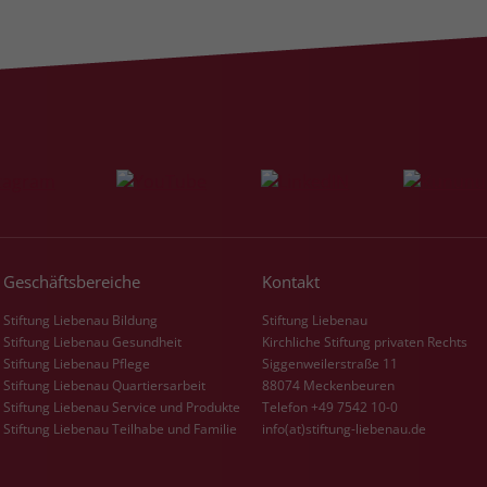
Name
_gcl_dc
Anbieter
Google Ads
Laufzeit
90 Tage
Dieses Cookie wird gesetzt, wenn ein User
über einen Klick auf eine Google
Werbeanzeige auf die Website gelangt. Es
enthält Informationen darüber, welche
Geschäftsbereiche
Kontakt
Zweck
Werbeanzeige geklickt wurde, sodass erzielte
Erfolge wie z.B. Bestellungen oder
Stiftung Liebenau Bildung
Stiftung Liebenau
Kontaktanfragen der Anzeige zugewiesen
Stiftung Liebenau Gesundheit
Kirchliche Stiftung privaten Rechts
Stiftung Liebenau Pflege
Siggenweilerstraße 11
werden können.
Stiftung Liebenau Quartiersarbeit
88074 Meckenbeuren
Stiftung Liebenau Service und Produkte
Telefon +49 7542 10-0
Stiftung Liebenau Teilhabe und Familie
info(at)stiftung-liebenau.de
Name
_fbp
Anbieter
Facebook