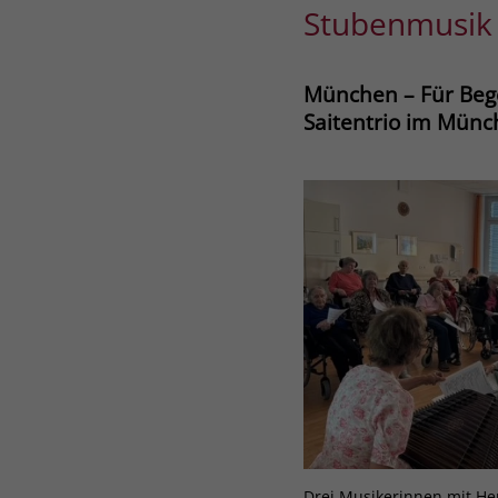
Stubenmusik 
München – Für Bege
Saitentrio im Münch
Drei Musikerinnen mit He