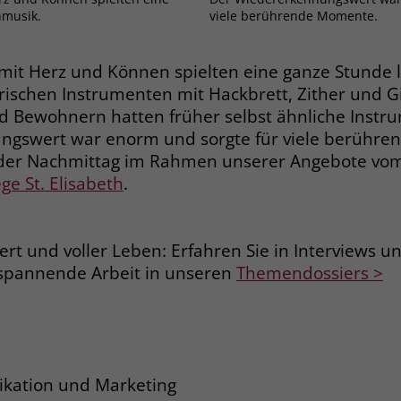
Zweck
nmusik.
viele berührende Momente.
dass Aktionen, die bei späteren Besuchen
Name
PHPSESSID
derselben Website durchgeführt werden, mit
derselben Benutzerkennung verknüpft
Anbieter
stiftung-liebenau.de
mit Herz und Können spielten eine ganze Stunde
werden.
torischen Instrumenten mit Hackbrett, Zither und Gi
Laufzeit
Session
Bewohnern hatten früher selbst ähnliche Instru
Name
_clsk
ngswert war enorm und sorgte für viele berühr
Behält die Zustände des Benutzers bei allen
Zweck
 der Nachmittag im Rahmen unserer Angebote vo
Seitenanfragen bei.
Anbieter
www.clarity.ms
ge St. Elisabeth
.
Laufzeit
1 Jahr
Name
cookie_optin
iert und voller Leben: Erfahren Sie in Interviews 
Microsoft Clarity setzt dieses Cookie, um die
Anbieter
www.stiftung-liebenau.de
Seitenaufrufe eines Benutzers zu speichern
spannende Arbeit in unseren
Themendossiers >
Zweck
und in einer einzigen Sitzungsaufzeichnung
Laufzeit
1 Monat
zusammenzufassen.
Behält die Zustimmung des Benutzers zum
Zweck
Cookie Opt-In
Name
_gcl_au
kation und Marketing