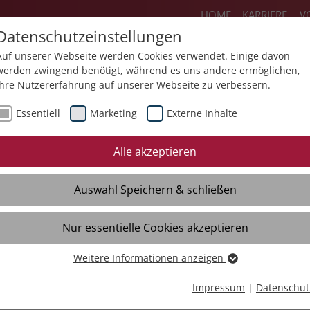
HOME
KARRIERE
V
Datenschutzeinstellungen
Auf unserer Webseite werden Cookies verwendet. Einige davon
werden zwingend benötigt, während es uns andere ermöglichen,
Ihre Nutzererfahrung auf unserer Webseite zu verbessern.
Über uns
Aktuelles
Akademie
Sp
Essentiell
Marketing
Externe Inhalte
Mediathek
Presse
Themendossiers
Alle akzeptieren
Broschüren
Kontakt
Auswahl Speichern & schließen
Videos
Material
Verteiler
Nur essentielle Cookies akzeptieren
Weitere Informationen anzeigen
Essentiell
Essentielle Cookies werden für grundlegende Funktionen der
Impressum
|
Datenschut
Webseite benötigt. Dadurch ist gewährleistet, dass die Webseite