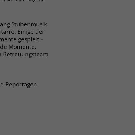
selbst ähnliche Instrumente gespielt.
 lang Stubenmusik
tarre. Einige der
mente gespielt –
ende Momente.
m Betreuungsteam
und Reportagen