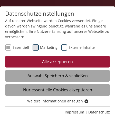
Datenschutzeinstellungen
Auf unserer Webseite werden Cookies verwendet. Einige
davon werden zwingend benötigt, während es uns andere
ermöglichen, Ihre Nutzererfahrung auf unserer Webseite zu
verbessern.
Essentiell
Marketing
Externe Inhalte
26.09.2025
Verena-Fest 2025: Musik,
Alle akzeptieren
Gemeinschaft und
herbstliche Genüsse
Auswahl Speichern & schließen
Nur essentielle Cookies akzeptieren
Strassberg - Mit dem diesjährigen Verena-
Fest hat das Haus der Pflege St. Verena
Weitere Informationen anzeigen
Essentiell
der Stiftung Liebenau in Straßberg wieder
Essentielle Cookies werden für grundlegende Funktionen
Impressum
|
Datenschutz
einmal gezeigt, wie lebendig und herzlich