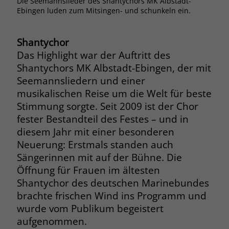
Die Seemannslieder des Shantychors MK Albstadt-
Seit
Browsers und die Einstellungen
Ebingen luden zum Mitsingen- und schunkeln ein.
fest
exklusiv für diese Website zu speichern.
Name
PHPSESSID
Zweck
Dadurch wird gewährleistet, dass
Shantychor
Aktionen, die bei späteren Besuchen
Anbieter
stiftung-liebenau.de
Das Highlight war der Auftritt des
derselben Website durchgeführt
werden, mit derselben
Shantychors MK Albstadt-Ebingen, der mit
Laufzeit
Session
Benutzerkennung verknüpft werden.
Seemannsliedern und einer
Behält die Zustände des Benutzers bei
musikalischen Reise um die Welt für beste
Zweck
allen Seitenanfragen bei.
Stimmung sorgte. Seit 2009 ist der Chor
Name
_clsk
fester Bestandteil des Festes – und in
diesem Jahr mit einer besonderen
Anbieter
www.clarity.ms
Name
cookie_optin
Neuerung: Erstmals standen auch
Laufzeit
1 Jahr
Sängerinnen mit auf der Bühne. Die
Anbieter
www.stiftung-liebenau.de
Öffnung für Frauen im ältesten
Microsoft Clarity setzt dieses Cookie,
Laufzeit
1 Monat
Shantychor des deutschen Marinebundes
um die Seitenaufrufe eines Benutzers
brachte frischen Wind ins Programm und
Zweck
zu speichern und in einer einzigen
Behält die Zustimmung des Benutzers
Zweck
wurde vom Publikum begeistert
Sitzungsaufzeichnung
zum Cookie Opt-In
aufgenommen.
zusammenzufassen.