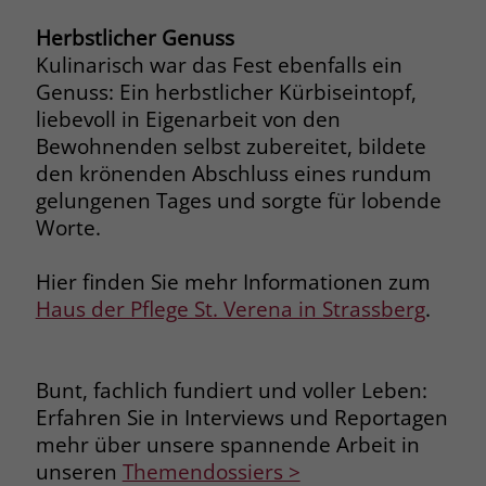
Name
__cf_bm
Herbstlicher Genuss
Name
_gcl_au
Kulinarisch war das Fest ebenfalls ein
Anbieter
.fonts.net
Genuss: Ein herbstlicher Kürbiseintopf,
Anbieter
Google Ads
liebevoll in Eigenarbeit von den
Laufzeit
30 Minuten
Bewohnenden selbst zubereitet, bildete
Laufzeit
90 Tage
den krönenden Abschluss eines rundum
This cookie, set by Cloudflare, is used to
Zweck
Zweck
Enthält eine zufallsgenerierte User-ID.
gelungenen Tages und sorgte für lobende
support Cloudflare Bot Management.
Worte.
Name
_gcl_aw
Name
JSessionID
Hier finden Sie mehr Informationen zum
Haus der Pflege St. Verena in Strassberg
.
Anbieter
Google Ads
Anbieter
jobs.stiftung-liebenau.de
Laufzeit
90 Tage
Laufzeit
Session
Bunt, fachlich fundiert und voller Leben:
Dieses Cookie wird gesetzt, wenn ein
Behält die Zustände des Benutzers bei
Erfahren Sie in Interviews und Reportagen
Zweck
User über einen Klick auf eine Google
allen Seitenanfragen bei.
mehr über unsere spannende Arbeit in
Werbeanzeige auf die Website gelangt.
unseren
Themendossiers >
Es enthält Informationen darüber,
Zweck