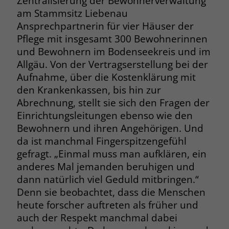
Zentralisierung der Bewohnerverwaltung
welche Werbeanzeige geklickt wurde,
am Stammsitz Liebenau
sodass erzielte Erfolge wie z.B.
Ansprechpartnerin für vier Häuser der
Bestellungen oder Kontaktanfragen der
Pflege mit insgesamt 300 Bewohnerinnen
Anzeige zugewiesen werden können.
und Bewohnern im Bodenseekreis und im
Allgäu. Von der Vertragserstellung bei der
Name
_gcl_dc
Aufnahme, über die Kostenklärung mit
den Krankenkassen, bis hin zur
Anbieter
Google Ads
Abrechnung, stellt sie sich den Fragen der
Einrichtungsleitungen ebenso wie den
Laufzeit
90 Tage
Bewohnern und ihren Angehörigen. Und
Dieses Cookie wird gesetzt, wenn ein
da ist manchmal Fingerspitzengefühl
User über einen Klick auf eine Google
gefragt. „Einmal muss man aufklären, ein
Werbeanzeige auf die Website gelangt.
anderes Mal jemanden beruhigen und
Es enthält Informationen darüber,
Zweck
dann natürlich viel Geduld mitbringen.“
welche Werbeanzeige geklickt wurde,
Denn sie beobachtet, dass die Menschen
sodass erzielte Erfolge wie z.B.
heute forscher auftreten als früher und
Bestellungen oder Kontaktanfragen der
Anzeige zugewiesen werden können.
auch der Respekt manchmal dabei