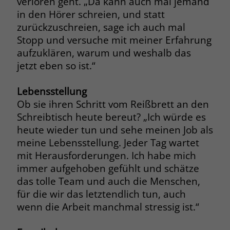
verloren geht. „Da kann auch mal jemand
in den Hörer schreien, und statt
Name
_fbp
zurückzuschreien, sage ich auch mal
Stopp und versuche mit meiner Erfahrung
Anbieter
Facebook
aufzuklären, warum und weshalb das
Laufzeit
3 Monate
jetzt eben so ist.“
Der Zweck von _fbp ist vollständig auf
Lebensstellung
die Werbe- und Analysebemühungen
Ob sie ihren Schritt vom Reißbrett an den
von Facebook zurückzuführen. Dieses
Schreibtisch heute bereut? „Ich würde es
Cookie ist ein Erstanbieter-Cookie, d. h.
heute wieder tun und sehe meinen Job als
Facebook platziert es, während ein
meine Lebensstellung. Jeder Tag wartet
Verbraucher auf Facebook ist. Dieses
Cookie verfolgt die Besuche eines
mit Herausforderungen. Ich habe mich
Nutzers auf verschiedenen Websites
immer aufgehoben gefühlt und schätze
und meldet dieses Verhalten an
das tolle Team und auch die Menschen,
Zweck
Facebook. Facebook kann dann die
für die wir das letztendlich tun, auch
gesammelten Daten nutzen, um den
wenn die Arbeit manchmal stressig ist.“
Nutzer besser zu verstehen und
bessere, relevantere Werbung zu