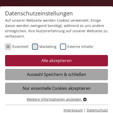
Datenschutzeinstellungen
Auf unserer Webseite werden Cookies verwendet. Einige
davon werden zwingend benötigt, während es uns andere
ermöglichen, Ihre Nutzererfahrung auf unserer Webseite zu
verbessern.
Essentiell
Marketing
Externe Inhalte
20.11.2025
Vom Reißbrett an den
Alle akzeptieren
Schreibtisch
Auswahl Speichern & schließen
Meckenbeuren/Liebenau – Beatrice
Nur essentielle Cookies akzeptieren
Halder arbeitet seit 30 Jahren bei der
Stiftung Liebenau und gehört damit zu
Weitere Informationen anzeigen
einer der langjährigsten Mitarbeitenden.
Essentiell
Wie sie dazu gekommen ist und warum
Essentielle Cookies werden für grundlegende Funktionen
Impressum
|
Datenschutz