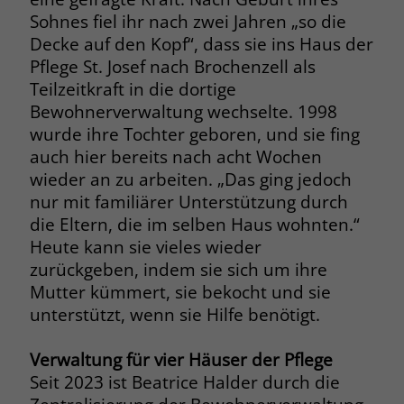
Sohnes fiel ihr nach zwei Jahren „so die
Name
__cf_bm
Decke auf den Kopf“, dass sie ins Haus der
Name
_gcl_au
Pflege St. Josef nach Brochenzell als
Anbieter
.fonts.net
Anbieter
Google Ads
Teilzeitkraft in die dortige
Laufzeit
30 Minuten
Bewohnerverwaltung wechselte. 1998
Laufzeit
90 Tage
wurde ihre Tochter geboren, und sie fing
This cookie, set by Cloudflare, is used to
auch hier bereits nach acht Wochen
Zweck
Zweck
Enthält eine zufallsgenerierte User-ID.
support Cloudflare Bot Management.
wieder an zu arbeiten. „Das ging jedoch
nur mit familiärer Unterstützung durch
Name
_gcl_aw
die Eltern, die im selben Haus wohnten.“
Name
JSessionID
Heute kann sie vieles wieder
Anbieter
Google Ads
Anbieter
jobs.stiftung-liebenau.de
zurückgeben, indem sie sich um ihre
Mutter kümmert, sie bekocht und sie
Laufzeit
90 Tage
Laufzeit
Session
unterstützt, wenn sie Hilfe benötigt.
Dieses Cookie wird gesetzt, wenn ein
Behält die Zustände des Benutzers bei
Zweck
User über einen Klick auf eine Google
Verwaltung für vier Häuser der Pflege
allen Seitenanfragen bei.
Werbeanzeige auf die Website gelangt.
Seit 2023 ist Beatrice Halder durch die
Es enthält Informationen darüber,
Zweck