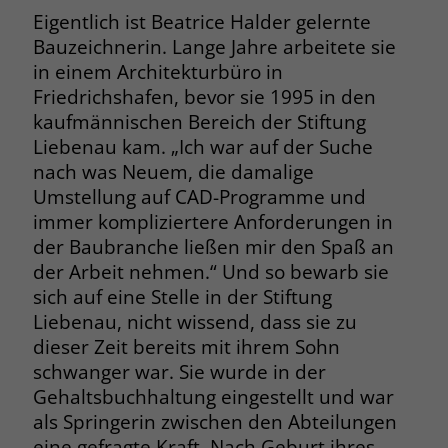
Browsers und die Einstellungen
Eigentlich ist Beatrice Halder gelernte
exklusiv für diese Website zu speichern.
Bauzeichnerin. Lange Jahre arbeitete sie
Name
PHPSESSID
Zweck
Dadurch wird gewährleistet, dass
in einem Architekturbüro in
Aktionen, die bei späteren Besuchen
Anbieter
stiftung-liebenau.de
Friedrichshafen, bevor sie 1995 in den
derselben Website durchgeführt
kaufmännischen Bereich der Stiftung
werden, mit derselben
Laufzeit
Session
Liebenau kam. „Ich war auf der Suche
Benutzerkennung verknüpft werden.
nach was Neuem, die damalige
Behält die Zustände des Benutzers bei
Zweck
Umstellung auf CAD-Programme und
allen Seitenanfragen bei.
Name
_clsk
immer kompliziertere Anforderungen in
der Baubranche ließen mir den Spaß an
Anbieter
www.clarity.ms
Name
cookie_optin
der Arbeit nehmen.“ Und so bewarb sie
sich auf eine Stelle in der Stiftung
Laufzeit
1 Jahr
Anbieter
www.stiftung-liebenau.de
Liebenau, nicht wissend, dass sie zu
Microsoft Clarity setzt dieses Cookie,
dieser Zeit bereits mit ihrem Sohn
Laufzeit
1 Monat
um die Seitenaufrufe eines Benutzers
schwanger war. Sie wurde in der
Zweck
zu speichern und in einer einzigen
Behält die Zustimmung des Benutzers
Gehaltsbuchhaltung eingestellt und war
Zweck
Sitzungsaufzeichnung
zum Cookie Opt-In
als Springerin zwischen den Abteilungen
zusammenzufassen.
eine gefragte Kraft. Nach Geburt ihres