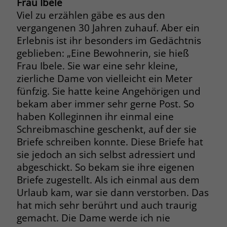
Frau Ibele
zeigen. Das _fbp-Cookie sammelt keine
Viel zu erzählen gäbe es aus den
persönlich identifizierbaren
Informationen und wird von Facebook
vergangenen 30 Jahren zuhauf. Aber ein
nur platziert, um Daten an das
Erlebnis ist ihr besonders im Gedächtnis
Unternehmen zurückzusenden.
geblieben: „Eine Bewohnerin, sie hieß
Frau Ibele. Sie war eine sehr kleine,
zierliche Dame von vielleicht ein Meter
fünfzig. Sie hatte keine Angehörigen und
bekam aber immer sehr gerne Post. So
haben Kolleginnen ihr einmal eine
Schreibmaschine geschenkt, auf der sie
Briefe schreiben konnte. Diese Briefe hat
sie jedoch an sich selbst adressiert und
abgeschickt. So bekam sie ihre eigenen
Briefe zugestellt. Als ich einmal aus dem
Urlaub kam, war sie dann verstorben. Das
hat mich sehr berührt und auch traurig
gemacht. Die Dame werde ich nie