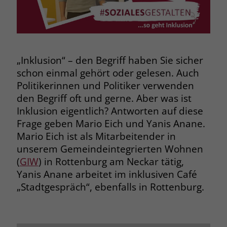
Browsers und die Einstellungen
exklusiv für diese Website zu speichern.
Name
PHPSESSID
Zweck
Dadurch wird gewährleistet, dass
Aktionen, die bei späteren Besuchen
Anbieter
stiftung-liebenau.de
derselben Website durchgeführt
„Inklusion“ – den Begriff haben Sie sicher
werden, mit derselben
Laufzeit
Session
schon einmal gehört oder gelesen. Auch
Benutzerkennung verknüpft werden.
Politikerinnen und Politiker verwenden
Behält die Zustände des Benutzers bei
Zweck
den Begriff oft und gerne. Aber was ist
allen Seitenanfragen bei.
Name
_clsk
Inklusion eigentlich? Antworten auf diese
Frage geben Mario Eich und Yanis Anane.
Anbieter
www.clarity.ms
Name
cookie_optin
Mario Eich ist als Mitarbeitender in
unserem Gemeindeintegrierten Wohnen
Laufzeit
1 Jahr
Anbieter
www.stiftung-liebenau.de
(
GIW
) in Rottenburg am Neckar tätig,
Yanis Anane arbeitet im inklusiven Café
Microsoft Clarity setzt dieses Cookie,
Laufzeit
1 Monat
um die Seitenaufrufe eines Benutzers
„Stadtgespräch“, ebenfalls in Rottenburg.
Zweck
zu speichern und in einer einzigen
Behält die Zustimmung des Benutzers
Zweck
Sitzungsaufzeichnung
zum Cookie Opt-In
zusammenzufassen.