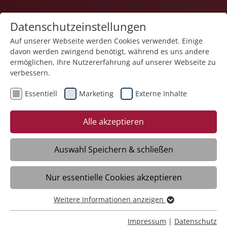
Datenschutzeinstellungen
Auf unserer Webseite werden Cookies verwendet. Einige
davon werden zwingend benötigt, während es uns andere
ermöglichen, Ihre Nutzererfahrung auf unserer Webseite zu
verbessern.
Essentiell
Marketing
Externe Inhalte
21.03.2025
Soziales gestalten: was ist
Alle akzeptieren
Inklusion?
Auswahl Speichern & schließen
Rottenburg am Neckar - In den
Nur essentielle Cookies akzeptieren
kommenden Wochen steht das Thema
Soziales gestalten im Mittelpunkt unserer
Weitere Informationen anzeigen
Kommunikation in den sozialen Medien
Essentiell
auf Instagram und Facebook, auf unserer
Essentielle Cookies werden für grundlegende Funktionen
Impressum
|
Datenschutz