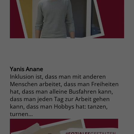
Name
_fbp
Anbieter
Facebook
Laufzeit
3 Monate
Der Zweck von _fbp ist vollständig auf
die Werbe- und Analysebemühungen
von Facebook zurückzuführen. Dieses
Yanis Anane
Cookie ist ein Erstanbieter-Cookie, d. h.
Inklusion ist, dass man mit anderen
Facebook platziert es, während ein
Verbraucher auf Facebook ist. Dieses
Menschen arbeitet, dass man Freiheiten
Cookie verfolgt die Besuche eines
hat, dass man alleine Busfahren kann,
Nutzers auf verschiedenen Websites
dass man jeden Tag zur Arbeit gehen
und meldet dieses Verhalten an
kann, dass man Hobbys hat: tanzen,
Zweck
Facebook. Facebook kann dann die
turnen…
gesammelten Daten nutzen, um den
Nutzer besser zu verstehen und
bessere, relevantere Werbung zu