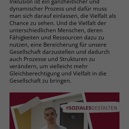
Inklusion ist ein ganzheitlicher und
welche Werbeanzeige geklickt wurde,
dynamischer Prozess und dafür muss
sodass erzielte Erfolge wie z.B.
man sich darauf einlassen, die Vielfalt als
Bestellungen oder Kontaktanfragen der
Anzeige zugewiesen werden können.
Chance zu sehen. Und die Vielfalt der
unterschiedlichen Menschen, deren
Fähigkeiten und Ressourcen dazu zu
Name
_gcl_dc
nutzen, eine Bereicherung für unsere
Gesellschaft darzustellen und dadurch
Anbieter
Google Ads
auch Prozesse und Strukturen zu
Laufzeit
90 Tage
verändern, um vielleicht mehr
Gleichberechtigung und Vielfalt in die
Dieses Cookie wird gesetzt, wenn ein
Gesellschaft zu bringen.
User über einen Klick auf eine Google
Werbeanzeige auf die Website gelangt.
Es enthält Informationen darüber,
Zweck
welche Werbeanzeige geklickt wurde,
sodass erzielte Erfolge wie z.B.
Bestellungen oder Kontaktanfragen der
Anzeige zugewiesen werden können.