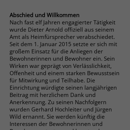
Browsers und die Einstellungen
exklusiv für diese Website zu speichern.
Abschied und Willkommen
Name
PHPSESSID
Zweck
Dadurch wird gewährleistet, dass
Nach fast elf Jahren engagierter Tätigkeit
Aktionen, die bei späteren Besuchen
Anbieter
stiftung-liebenau.de
wurde Dieter Arnold offiziell aus seinem
derselben Website durchgeführt
Amt als Heimfürsprecher verabschiedet.
werden, mit derselben
Laufzeit
Session
Seit dem 1. Januar 2015 setzte er sich mit
Benutzerkennung verknüpft werden.
großem Einsatz für die Anliegen der
Behält die Zustände des Benutzers bei
Zweck
Bewohnerinnen und Bewohner ein. Sein
allen Seitenanfragen bei.
Name
_clsk
Wirken war geprägt von Verlässlichkeit,
Offenheit und einem starken Bewusstsein
Anbieter
www.clarity.ms
Name
cookie_optin
für Mitwirkung und Teilhabe. Die
Einrichtung würdigte seinen langjährigen
Laufzeit
1 Jahr
Anbieter
www.stiftung-liebenau.de
Beitrag mit herzlichem Dank und
Microsoft Clarity setzt dieses Cookie,
Anerkennung. Zu seinen Nachfolgern
Laufzeit
1 Monat
um die Seitenaufrufe eines Benutzers
wurden Gerhard Hochleiter und Jürgen
Zweck
zu speichern und in einer einzigen
Behält die Zustimmung des Benutzers
Wild ernannt. Sie werden künftig die
Zweck
Sitzungsaufzeichnung
zum Cookie Opt-In
Interessen der Bewohnerinnen und
zusammenzufassen.