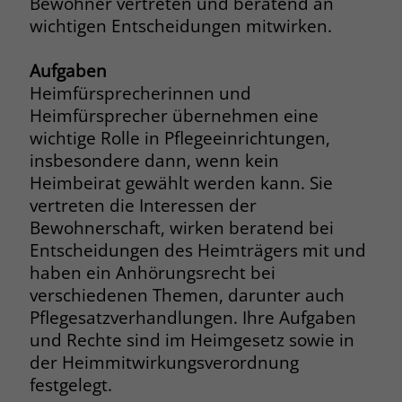
Bewohner vertreten und beratend an
wichtigen Entscheidungen mitwirken.
Name
__cf_bm
Name
_gcl_au
Anbieter
.fonts.net
Aufgaben
Anbieter
Google Ads
Heimfürsprecherinnen und
Laufzeit
30 Minuten
Heimfürsprecher übernehmen eine
Laufzeit
90 Tage
wichtige Rolle in Pflegeeinrichtungen,
This cookie, set by Cloudflare, is used to
Zweck
insbesondere dann, wenn kein
Zweck
Enthält eine zufallsgenerierte User-ID.
support Cloudflare Bot Management.
Heimbeirat gewählt werden kann. Sie
vertreten die Interessen der
Name
_gcl_aw
Name
JSessionID
Bewohnerschaft, wirken beratend bei
Entscheidungen des Heimträgers mit und
Anbieter
Google Ads
Anbieter
jobs.stiftung-liebenau.de
haben ein Anhörungsrecht bei
verschiedenen Themen, darunter auch
Laufzeit
90 Tage
Laufzeit
Session
Pflegesatzverhandlungen. Ihre Aufgaben
Dieses Cookie wird gesetzt, wenn ein
Behält die Zustände des Benutzers bei
und Rechte sind im Heimgesetz sowie in
Zweck
User über einen Klick auf eine Google
allen Seitenanfragen bei.
der Heimmitwirkungsverordnung
Werbeanzeige auf die Website gelangt.
festgelegt.
Es enthält Informationen darüber,
Zweck