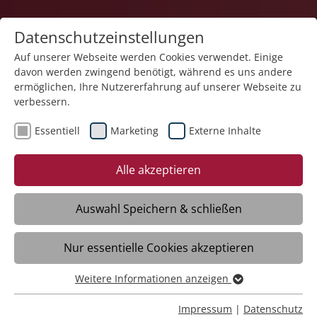
Datenschutzeinstellungen
Auf unserer Webseite werden Cookies verwendet. Einige
davon werden zwingend benötigt, während es uns andere
ermöglichen, Ihre Nutzererfahrung auf unserer Webseite zu
verbessern.
Essentiell
Marketing
Externe Inhalte
21.01.2026
Wechsel im Amt der
Alle akzeptieren
Heimfürsprecher im Haus
der Pflege St. Ulrika
Auswahl Speichern & schließen
Nur essentielle Cookies akzeptieren
Mengen – Einen Wechsel bei den
Heimfürsprechern gab es kürzlich im
Weitere Informationen anzeigen
Essentiell
Haus der Pflege St. Ulrika der Stiftung
Essentielle Cookies werden für grundlegende Funktionen
Impressum
|
Datenschutz
Liebenau. Bei einem Frühstück wurde