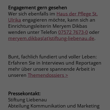
welche Werbeanzeige geklickt wurde,
Engagement gern gesehen
sodass erzielte Erfolge wie z.B.
Wer sich ebenfalls im
Haus der Pflege St.
Bestellungen oder Kontaktanfragen der
Anzeige zugewiesen werden können.
Ulrika
engagieren möchte, kann sich an
Einrichtungsleiterin Meryem Dikbas
wenden unter Telefon
07572 7673-0
oder
Name
_gcl_dc
meryem.dikbas(at)stiftung-liebenau.de
.
Anbieter
Google Ads
Laufzeit
90 Tage
Bunt, fachlich fundiert und voller Leben:
Erfahren Sie in Interviews und Reportagen
Dieses Cookie wird gesetzt, wenn ein
mehr über unsere spannende Arbeit in
User über einen Klick auf eine Google
unseren
Themendossiers >
Werbeanzeige auf die Website gelangt.
Es enthält Informationen darüber,
Zweck
welche Werbeanzeige geklickt wurde,
Pressekontakt:
sodass erzielte Erfolge wie z.B.
Bestellungen oder Kontaktanfragen der
Stiftung Liebenau
Anzeige zugewiesen werden können.
Abteilung Kommunikation und Marketing