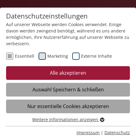
Datenschutzeinstellungen
Auf unserer Webseite werden Cookies verwendet. Einige
davon werden zwingend benötigt, während es uns andere
ermöglichen, Ihre Nutzererfahrung auf unserer Webseite zu
verbessern.
Essentiell
Marketing
Externe Inhalte
26.09.2025
Wir gratulieren!
Alle akzeptieren
Maikammer - Wir gratulieren unseren
Auswahl Speichern & schließen
Kolleginnen Anitta Binoy und Mareenamol
John, die am 25. August erfolgreich ihre
Nur essentielle Cookies akzeptieren
Anerkennungsprüfung bestanden haben.
Weitere Informationen anzeigen
Essentiell
Essentielle Cookies werden für grundlegende Funktionen
Impressum
|
Datenschutz