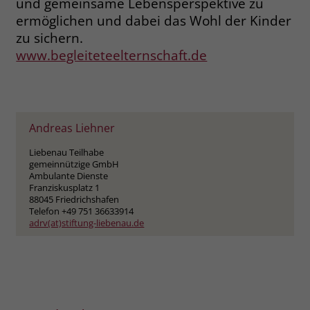
und gemeinsame Lebensperspektive zu
zeigen. Das _fbp-Cookie sammelt keine
ermöglichen und dabei das Wohl der Kinder
persönlich identifizierbaren
Informationen und wird von Facebook
zu sichern.
nur platziert, um Daten an das
www.begleiteteelternschaft.de
Unternehmen zurückzusenden.
Andreas Liehner
Liebenau Teilhabe
gemeinnützige GmbH
Ambulante Dienste
Franziskusplatz 1
88045 Friedrichshafen
Telefon +49 751 36633914
adrv(at)stiftung-liebenau.de