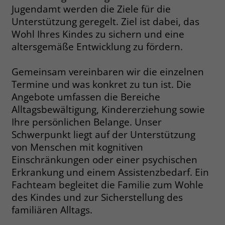
welche Werbeanzeige geklickt wurde,
Jugendamt werden die Ziele für die
sodass erzielte Erfolge wie z.B.
Unterstützung geregelt. Ziel ist dabei, das
Bestellungen oder Kontaktanfragen der
Wohl Ihres Kindes zu sichern und eine
Anzeige zugewiesen werden können.
altersgemäße Entwicklung zu fördern.
Name
_gcl_dc
Gemeinsam vereinbaren wir die einzelnen
Termine und was konkret zu tun ist. Die
Anbieter
Google Ads
Angebote umfassen die Bereiche
Alltagsbewältigung, Kindererziehung sowie
Laufzeit
90 Tage
Ihre persönlichen Belange. Unser
Schwerpunkt liegt auf der Unterstützung
Dieses Cookie wird gesetzt, wenn ein
von Menschen mit kognitiven
User über einen Klick auf eine Google
Werbeanzeige auf die Website gelangt.
Einschränkungen oder einer psychischen
Es enthält Informationen darüber,
Erkrankung und einem Assistenzbedarf. Ein
Zweck
welche Werbeanzeige geklickt wurde,
Fachteam begleitet die Familie zum Wohle
sodass erzielte Erfolge wie z.B.
des Kindes und zur Sicherstellung des
Bestellungen oder Kontaktanfragen der
familiären Alltags.
Anzeige zugewiesen werden können.