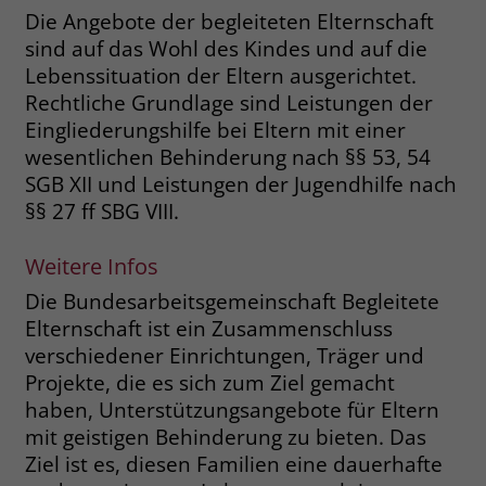
Die Angebote der begleiteten Elternschaft
Name
_fbp
sind auf das Wohl des Kindes und auf die
Lebenssituation der Eltern ausgerichtet.
Anbieter
Facebook
Rechtliche Grundlage sind Leistungen der
Eingliederungshilfe bei Eltern mit einer
Laufzeit
3 Monate
wesentlichen Behinderung nach §§ 53, 54
SGB XII und Leistungen der Jugendhilfe nach
Der Zweck von _fbp ist vollständig auf
die Werbe- und Analysebemühungen
§§ 27 ff SBG VIII.
von Facebook zurückzuführen. Dieses
Cookie ist ein Erstanbieter-Cookie, d. h.
Weitere Infos
Facebook platziert es, während ein
Die Bundesarbeitsgemeinschaft Begleitete
Verbraucher auf Facebook ist. Dieses
Cookie verfolgt die Besuche eines
Elternschaft ist ein Zusammenschluss
Nutzers auf verschiedenen Websites
verschiedener Einrichtungen, Träger und
und meldet dieses Verhalten an
Projekte, die es sich zum Ziel gemacht
Zweck
Facebook. Facebook kann dann die
haben, Unterstützungsangebote für Eltern
gesammelten Daten nutzen, um den
mit geistigen Behinderung zu bieten. Das
Nutzer besser zu verstehen und
Ziel ist es, diesen Familien eine dauerhafte
bessere, relevantere Werbung zu