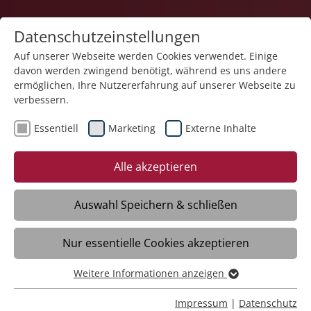
Datenschutzeinstellungen
Auf unserer Webseite werden Cookies verwendet. Einige
davon werden zwingend benötigt, während es uns andere
ermöglichen, Ihre Nutzererfahrung auf unserer Webseite zu
verbessern.
Essentiell
Marketing
Externe Inhalte
Alle akzeptieren
Auswahl Speichern & schließen
Begleitete Elternschaft
Nur essentielle Cookies akzeptieren
Friedrichshafen
Weitere Informationen anzeigen
Essentiell
Daten
Essentielle Cookies werden für grundlegende Funktionen
Impressum
|
Datenschutz