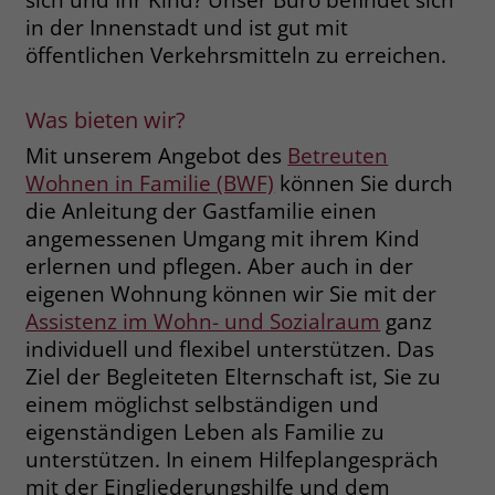
in der Innenstadt und ist gut mit
Name
__cf_bm
öffentlichen Verkehrsmitteln zu erreichen.
Name
_gcl_au
Anbieter
.fonts.net
Anbieter
Google Ads
Was bieten wir?
Laufzeit
30 Minuten
Laufzeit
90 Tage
Mit unserem Angebot des
Betreuten
This cookie, set by Cloudflare, is used to
Wohnen in Familie (BWF)
können Sie durch
Zweck
Zweck
Enthält eine zufallsgenerierte User-ID.
support Cloudflare Bot Management.
die Anleitung der Gastfamilie einen
angemessenen Umgang mit ihrem Kind
erlernen und pflegen. Aber auch in der
Name
_gcl_aw
Name
JSessionID
eigenen Wohnung können wir Sie mit der
Anbieter
Google Ads
Assistenz im Wohn- und Sozialraum
ganz
Anbieter
jobs.stiftung-liebenau.de
individuell und flexibel unterstützen. Das
Laufzeit
90 Tage
Laufzeit
Session
Ziel der Begleiteten Elternschaft ist, Sie zu
einem möglichst selbständigen und
Dieses Cookie wird gesetzt, wenn ein
Behält die Zustände des Benutzers bei
Zweck
eigenständigen Leben als Familie zu
User über einen Klick auf eine Google
allen Seitenanfragen bei.
unterstützen. In einem Hilfeplangespräch
Werbeanzeige auf die Website gelangt.
Es enthält Informationen darüber,
mit der Eingliederungshilfe und dem
Zweck