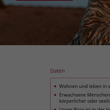
Daten
Wohnen und leben in e
Erwachsene Menschen m
körperlicher oder seel
Unser Büro ist in der 