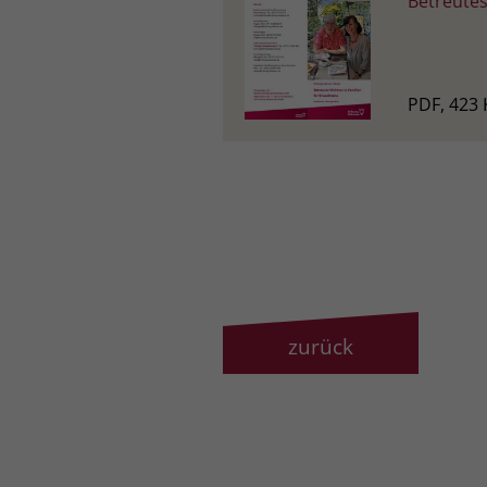
Betreutes
PDF, 423 
zurück