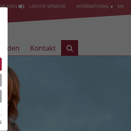
ORLESEN
LEICHTE SPRACHE
INTERNATIONAL
EN
enden
Kontakt
z