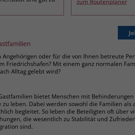
zum Routenplaner
Zweck
dass Aktionen, die bei späteren Besuchen
Name
PHPSESSID
derselben Website durchgeführt werden, mit
derselben Benutzerkennung verknüpft
Anbieter
stiftung-liebenau.de
werden.
Jo
Laufzeit
Session
astfamilien
Name
_clsk
Behält die Zustände des Benutzers bei allen
Zweck
Seitenanfragen bei.
n Angehörigen oder für die von Ihnen betreute Pe
Anbieter
www.clarity.ms
m Friedrichshafen? Mit einem ganz normalen Fam
ach Alltag gelebt wird?
Laufzeit
1 Jahr
Name
cookie_optin
Microsoft Clarity setzt dieses Cookie, um die
Anbieter
www.stiftung-liebenau.de
Seitenaufrufe eines Benutzers zu speichern
Zweck
astfamilien bietet Menschen mit Behinderungen di
und in einer einzigen Sitzungsaufzeichnung
Laufzeit
1 Monat
 zu leben. Dabei werden sowohl die Familien als 
zusammenzufassen.
hlich begleitet. So leben die Beteiligten oft über 
Behält die Zustimmung des Benutzers zum
Zweck
hungen, die wesentlich zu Stabilität und Zufriede
Cookie Opt-In
Name
_gcl_au
gration sind.