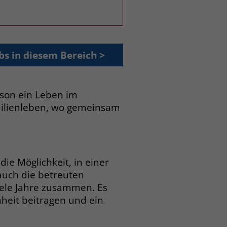
bs in diesem Bereich >
rson ein Leben im
ilienleben, wo gemeinsam
e Möglichkeit, in einer
auch die betreuten
viele Jahre zusammen. Es
nheit beitragen und ein