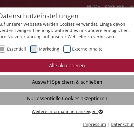
HOME
KARRIERE
V
Datenschutzeinstellungen
Auf unserer Webseite werden Cookies verwendet. Einige davon
werden zwingend benötigt, während es uns andere ermöglichen,
Ihre Nutzererfahrung auf unserer Webseite zu verbessern.
Über uns
Aktuelles
Akademie
Sp
Essentiell
Marketing
Externe Inhalte
Alle akzeptieren
Auswahl Speichern & schließen
Nur essentielle Cookies akzeptieren
familien
Weitere Informationen anzeigen
Essentiell
Essentielle Cookies werden für grundlegende Funktionen der
Impressum
|
Datenschut
Webseite benötigt. Dadurch ist gewährleistet, dass die Webseite