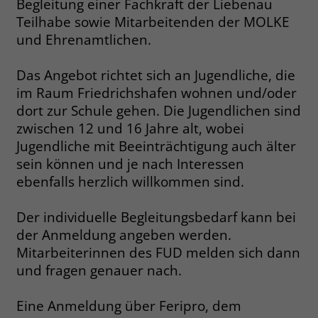
Begleitung einer Fachkraft der Liebenau
welche Werbeanzeige geklickt wurde,
Teilhabe sowie Mitarbeitenden der MOLKE
sodass erzielte Erfolge wie z.B.
und Ehrenamtlichen.
Bestellungen oder Kontaktanfragen der
Anzeige zugewiesen werden können.
Das Angebot richtet sich an Jugendliche, die
im Raum Friedrichshafen wohnen und/oder
Name
_gcl_dc
dort zur Schule gehen. Die Jugendlichen sind
zwischen 12 und 16 Jahre alt, wobei
Anbieter
Google Ads
Jugendliche mit Beeinträchtigung auch älter
Laufzeit
90 Tage
sein können und je nach Interessen
ebenfalls herzlich willkommen sind.
Dieses Cookie wird gesetzt, wenn ein
User über einen Klick auf eine Google
Der individuelle Begleitungsbedarf kann bei
Werbeanzeige auf die Website gelangt.
der Anmeldung angeben werden.
Es enthält Informationen darüber,
Zweck
Mitarbeiterinnen des FUD melden sich dann
welche Werbeanzeige geklickt wurde,
und fragen genauer nach.
sodass erzielte Erfolge wie z.B.
Bestellungen oder Kontaktanfragen der
Anzeige zugewiesen werden können.
Eine Anmeldung über Feripro, dem