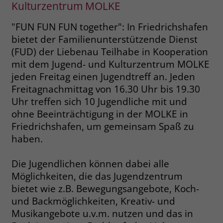
Kulturzentrum MOLKE
Name
__cf_bm
Name
_gcl_au
"FUN FUN FUN together": In Friedrichshafen
Anbieter
.fonts.net
bietet der Familienunterstützende Dienst
Anbieter
Google Ads
(FUD) der Liebenau Teilhabe in Kooperation
Laufzeit
30 Minuten
mit dem Jugend- und Kulturzentrum MOLKE
Laufzeit
90 Tage
jeden Freitag einen Jugendtreff an. Jeden
This cookie, set by Cloudflare, is used to
Zweck
Freitagnachmittag von 16.30 Uhr bis 19.30
Zweck
Enthält eine zufallsgenerierte User-ID.
support Cloudflare Bot Management.
Uhr treffen sich 10 Jugendliche mit und
ohne Beeinträchtigung in der MOLKE in
Name
_gcl_aw
Name
JSessionID
Friedrichshafen, um gemeinsam Spaß zu
haben.
Anbieter
Google Ads
Anbieter
jobs.stiftung-liebenau.de
Die Jugendlichen können dabei alle
Laufzeit
90 Tage
Laufzeit
Session
Möglichkeiten, die das Jugendzentrum
Dieses Cookie wird gesetzt, wenn ein
Behält die Zustände des Benutzers bei
bietet wie z.B. Bewegungsangebote, Koch-
Zweck
User über einen Klick auf eine Google
allen Seitenanfragen bei.
und Backmöglichkeiten, Kreativ- und
Werbeanzeige auf die Website gelangt.
Musikangebote u.v.m. nutzen und das in
Es enthält Informationen darüber,
Zweck