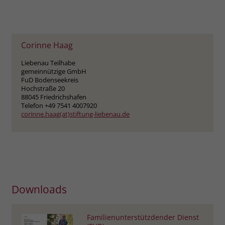
zeigen. Das _fbp-Cookie sammelt keine
persönlich identifizierbaren
Informationen und wird von Facebook
nur platziert, um Daten an das
Corinne Haag
Unternehmen zurückzusenden.
Liebenau Teilhabe
gemeinnützige GmbH
FuD Bodenseekreis
Hochstraße 20
88045 Friedrichshafen
Telefon +49 7541 4007920
corinne.haag(at)stiftung-liebenau.de
Downloads
Familienunterstützdender Dienst