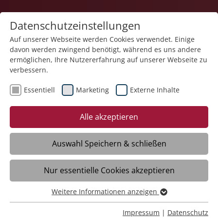
Datenschutzeinstellungen
Auf unserer Webseite werden Cookies verwendet. Einige
davon werden zwingend benötigt, während es uns andere
ermöglichen, Ihre Nutzererfahrung auf unserer Webseite zu
verbessern.
Essentiell
Marketing
Externe Inhalte
Alle akzeptieren
Auswahl Speichern & schließen
Jugendtreff im Jugend- und
Nur essentielle Cookies akzeptieren
Kulturzentrum MOLKE
Weitere Informationen anzeigen
Friedrichshafen
Essentiell
Essentielle Cookies werden für grundlegende Funktionen
Impressum
|
Datenschutz