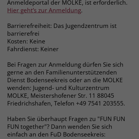
Anmeldeportal der MOLKE, ist erforderlich.
Hier geht’s zur Anmeldung
.
Name
_fbp
Barrierefreiheit: Das Jugendzentrum ist
Anbieter
Facebook
barrierefrei
Laufzeit
3 Monate
Kosten: Keine
Fahrdienst: Keiner
Der Zweck von _fbp ist vollständig auf
die Werbe- und Analysebemühungen
Bei Fragen zur Anmeldung dürfen Sie sich
von Facebook zurückzuführen. Dieses
gerne an den Familienunterstützenden
Cookie ist ein Erstanbieter-Cookie, d. h.
Dienst Bodenseekreis oder an die MOLKE
Facebook platziert es, während ein
Verbraucher auf Facebook ist. Dieses
wenden: Jugend- und Kulturzentrum
Cookie verfolgt die Besuche eines
MOLKE, Meistershofener Str. 11 88045
Nutzers auf verschiedenen Websites
Friedrichshafen, Telefon +49 7541 203555.
und meldet dieses Verhalten an
Zweck
Facebook. Facebook kann dann die
Haben Sie überhaupt Fragen zu "FUN FUN
gesammelten Daten nutzen, um den
FUN together"? Dann wenden Sie sich
Nutzer besser zu verstehen und
einfach an den FuD Bodenseekreis:
bessere, relevantere Werbung zu