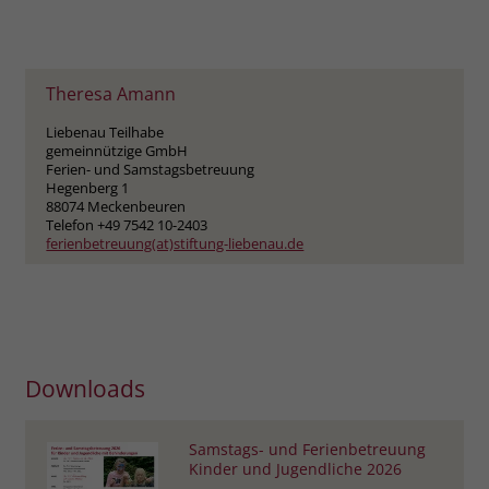
welche Werbeanzeige geklickt wurde,
sodass erzielte Erfolge wie z.B.
Bestellungen oder Kontaktanfragen der
Anzeige zugewiesen werden können.
Theresa Amann
Liebenau Teilhabe
gemeinnützige GmbH
Name
_gcl_dc
Ferien- und Samstagsbetreuung
Hegenberg 1
Anbieter
Google Ads
88074 Meckenbeuren
Telefon +49 7542 10-2403
ferienbetreuung(at)stiftung-liebenau.de
Laufzeit
90 Tage
Dieses Cookie wird gesetzt, wenn ein
User über einen Klick auf eine Google
Werbeanzeige auf die Website gelangt.
Es enthält Informationen darüber,
Zweck
Downloads
welche Werbeanzeige geklickt wurde,
sodass erzielte Erfolge wie z.B.
Bestellungen oder Kontaktanfragen der
Samstags- und Ferienbetreuung
Anzeige zugewiesen werden können.
Kinder und Jugendliche 2026