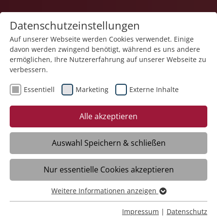
Datenschutzeinstellungen
Auf unserer Webseite werden Cookies verwendet. Einige
davon werden zwingend benötigt, während es uns andere
ermöglichen, Ihre Nutzererfahrung auf unserer Webseite zu
verbessern.
Essentiell
Marketing
Externe Inhalte
Alle akzeptieren
Auswahl Speichern & schließen
Integrative Samstags- und
Nur essentielle Cookies akzeptieren
Ferienbetreuung
Weitere Informationen anzeigen
Meckenbeuren
Essentiell
Essentielle Cookies werden für grundlegende Funktionen
Impressum
|
Datenschutz