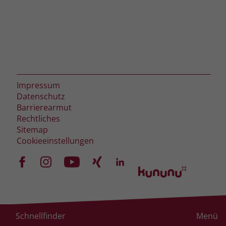
zeigen. Das _fbp-Cookie sammelt keine
persönlich identifizierbaren
Informationen und wird von Facebook
nur platziert, um Daten an das
Unternehmen zurückzusenden.
Impressum
Datenschutz
Barrierearmut
Rechtliches
Sitemap
Cookieeinstellungen
Schnellfinder
Menü