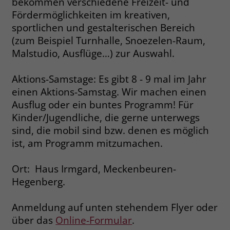
bekommen verschiedene Freizeit- und
Fördermöglichkeiten im kreativen,
Name
__cf_bm
Name
_gcl_au
sportlichen und gestalterischen Bereich
Anbieter
.fonts.net
(zum Beispiel Turnhalle, Snoezelen-Raum,
Anbieter
Google Ads
Malstudio, Ausflüge…) zur Auswahl.
Laufzeit
30 Minuten
Laufzeit
90 Tage
Aktions-Samstage: Es gibt 8 - 9 mal im Jahr
This cookie, set by Cloudflare, is used to
Zweck
einen Aktions-Samstag. Wir machen einen
Zweck
Enthält eine zufallsgenerierte User-ID.
support Cloudflare Bot Management.
Ausflug oder ein buntes Programm! Für
Kinder/Jugendliche, die gerne unterwegs
Name
_gcl_aw
Name
JSessionID
sind, die mobil sind bzw. denen es möglich
ist, am Programm mitzumachen.
Anbieter
Google Ads
Anbieter
jobs.stiftung-liebenau.de
Ort: Haus Irmgard, Meckenbeuren-
Laufzeit
90 Tage
Laufzeit
Session
Hegenberg.
Dieses Cookie wird gesetzt, wenn ein
Behält die Zustände des Benutzers bei
Zweck
User über einen Klick auf eine Google
allen Seitenanfragen bei.
Anmeldung auf unten stehendem Flyer oder
Werbeanzeige auf die Website gelangt.
über das
Online-Formular
.
Es enthält Informationen darüber,
Zweck