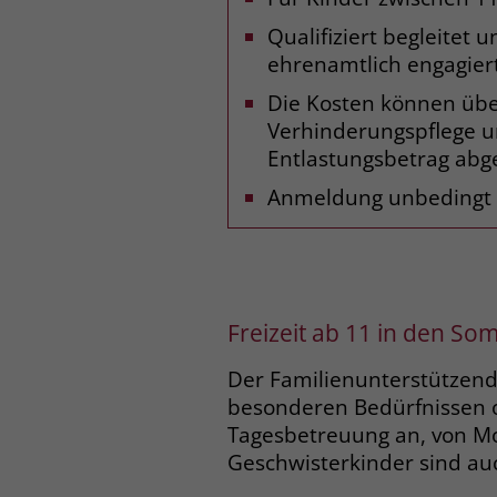
Qualifiziert begleitet 
ehrenamtlich engagier
Die Kosten können üb
Verhinderungspflege 
Entlastungsbetrag ab
Anmeldung unbedingt e
Freizeit ab 11 in den So
Der Familienunterstützende
besonderen Bedürfnissen od
Tagesbetreuung an, von Mo
Geschwisterkinder sind au