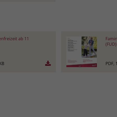
Name
_gcl_dc
Anbieter
Google Ads
Laufzeit
90 Tage
enfreizeit ab 11
Famin
(FUD)
Dieses Cookie wird gesetzt, wenn ein User
über einen Klick auf eine Google
Werbeanzeige auf die Website gelangt. Es
KB
PDF, 
enthält Informationen darüber, welche
Zweck
Werbeanzeige geklickt wurde, sodass erzielte
Erfolge wie z.B. Bestellungen oder
Kontaktanfragen der Anzeige zugewiesen
werden können.
Name
_fbp
Anbieter
Facebook