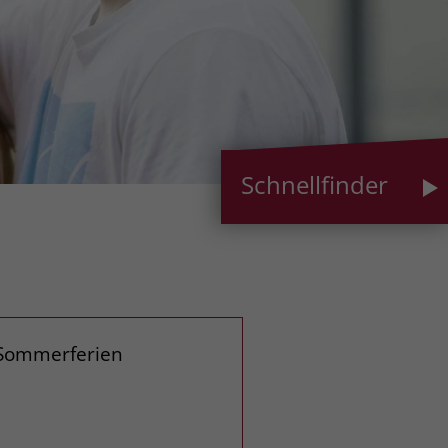
Schnellfinder
n Sommerferien