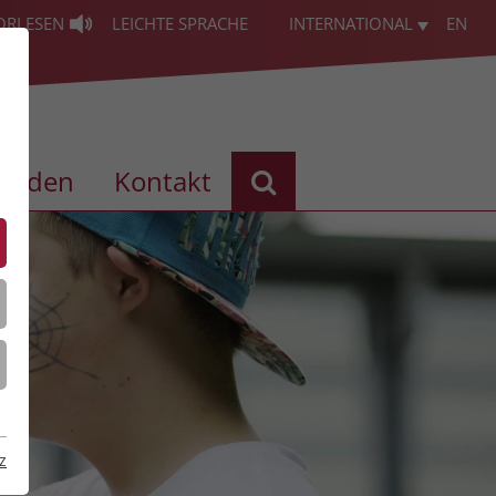
ORLESEN
LEICHTE SPRACHE
INTERNATIONAL
EN
enden
Kontakt
z