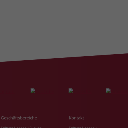
Laufzeit
3 Monate
Der Zweck von _fbp ist vollständig auf die
Werbe- und Analysebemühungen von
Facebook zurückzuführen. Dieses Cookie ist
ein Erstanbieter-Cookie, d. h. Facebook
platziert es, während ein Verbraucher auf
Facebook ist. Dieses Cookie verfolgt die
Besuche eines Nutzers auf verschiedenen
Websites und meldet dieses Verhalten an
Zweck
Facebook. Facebook kann dann die
gesammelten Daten nutzen, um den Nutzer
besser zu verstehen und bessere, relevantere
Werbung zu zeigen. Das _fbp-Cookie sammelt
keine persönlich identifizierbaren
Informationen und wird von Facebook nur
platziert, um Daten an das Unternehmen
zurückzusenden.
Geschäftsbereiche
Kontakt
Stiftung Liebenau Bildung
Stiftung Liebenau