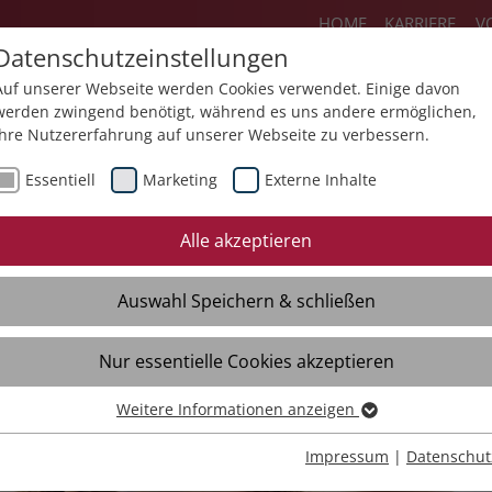
HOME
KARRIERE
V
Datenschutzeinstellungen
Auf unserer Webseite werden Cookies verwendet. Einige davon
werden zwingend benötigt, während es uns andere ermöglichen,
Ihre Nutzererfahrung auf unserer Webseite zu verbessern.
Über uns
Aktuelles
Akademie
Sp
Essentiell
Marketing
Externe Inhalte
Alle akzeptieren
Auswahl Speichern & schließen
Nur essentielle Cookies akzeptieren
rferien
Weitere Informationen anzeigen
Essentiell
Essentielle Cookies werden für grundlegende Funktionen der
Impressum
|
Datenschut
Webseite benötigt. Dadurch ist gewährleistet, dass die Webseite