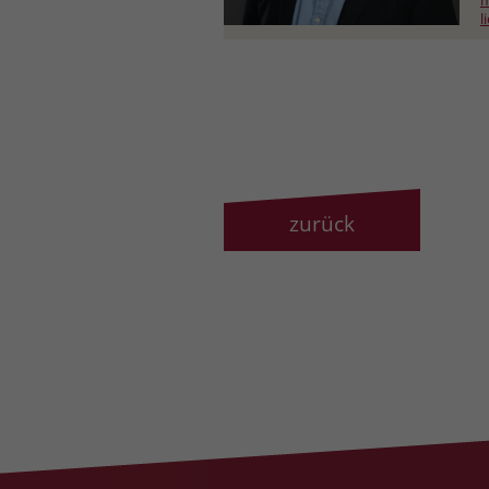
m
l
zurück