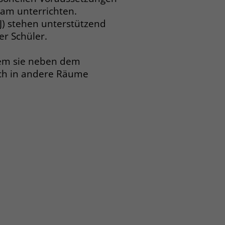
am unterrichten.
J) stehen unterstützend
er Schüler.
ndem sie neben dem
ich in andere Räume