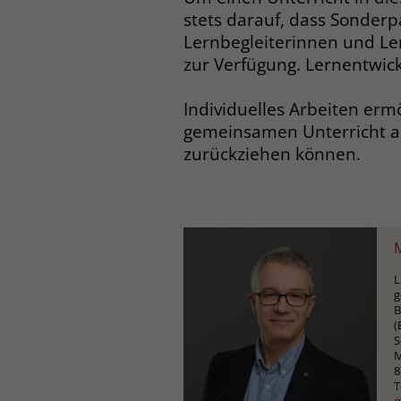
stets darauf, dass Sonder
Lernbegleiterinnen und Le
zur Verfügung. Lernentwick
Individuelles Arbeiten erm
gemeinsamen Unterricht au
zurückziehen können.
L
g
B
(
S
M
8
T