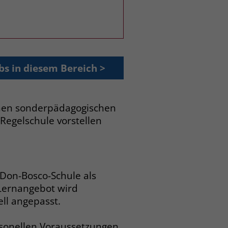
bs in diesem Bereich >
inen sonderpädagogischen
Regelschule vorstellen
Don-Bosco-Schule als
Lernangebot wird
ell angepasst.
rsonellen Voraussetzungen