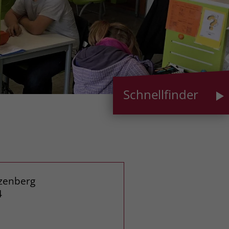
Schnellfinder
nzenberg
4