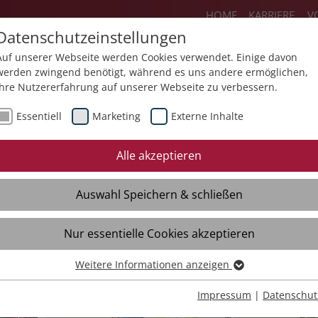
HOME
KARRIERE
V
Datenschutzeinstellungen
Auf unserer Webseite werden Cookies verwendet. Einige davon
werden zwingend benötigt, während es uns andere ermöglichen,
Ihre Nutzererfahrung auf unserer Webseite zu verbessern.
Über uns
Aktuelles
Akademie
Sp
Essentiell
Marketing
Externe Inhalte
Alle akzeptieren
Auswahl Speichern & schließen
Nur essentielle Cookies akzeptieren
rg
Weitere Informationen anzeigen
Essentiell
Essentielle Cookies werden für grundlegende Funktionen der
Impressum
|
Datenschut
Webseite benötigt. Dadurch ist gewährleistet, dass die Webseite