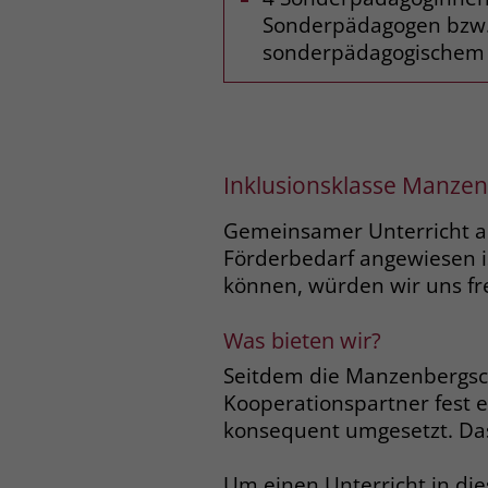
Sonderpädagogen bzw. 
sonderpädagogischem
Inklusionsklasse Manze
Gemeinsamer Unterricht a
Förderbedarf angewiesen is
können, würden wir uns fre
Was bieten wir?
Seitdem die Manzenbergsch
Kooperationspartner fest 
konsequent umgesetzt. Das 
Um einen Unterricht in di