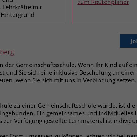
zum Routenplaner
Zweck
dass Aktionen, die bei späteren Besuchen
Lehrkräfte mit
Name
PHPSESSID
derselben Website durchgeführt werden, mit
 Hintergrund
derselben Benutzerkennung verknüpft
Anbieter
stiftung-liebenau.de
werden.
Laufzeit
Session
Jo
Name
_clsk
Behält die Zustände des Benutzers bei allen
nberg
Zweck
Seitenanfragen bei.
Anbieter
www.clarity.ms
n der Gemeinschaftsschule. Wenn Ihr Kind auf e
t und Sie sich eine inklusive Beschulung an einer 
Laufzeit
1 Jahr
Name
cookie_optin
uen, wenn Sie sich mit uns in Verbindung setzen.
Microsoft Clarity setzt dieses Cookie, um die
Anbieter
www.stiftung-liebenau.de
Seitenaufrufe eines Benutzers zu speichern
Zweck
und in einer einzigen Sitzungsaufzeichnung
Laufzeit
1 Monat
ule zu einer Gemeinschaftsschule wurde, ist die 
zusammenzufassen.
eingebunden. Ein gemeinsames und individuelles 
Behält die Zustimmung des Benutzers zum
Zweck
zur Verfügung gestellte Lernmaterial ist individu
Cookie Opt-In
Name
_gcl_au
eser Form umsetzen zu können, achten wir bei pe