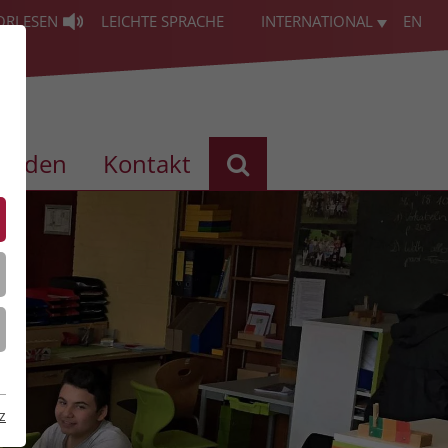
ORLESEN
LEICHTE SPRACHE
INTERNATIONAL
EN
enden
Kontakt
z