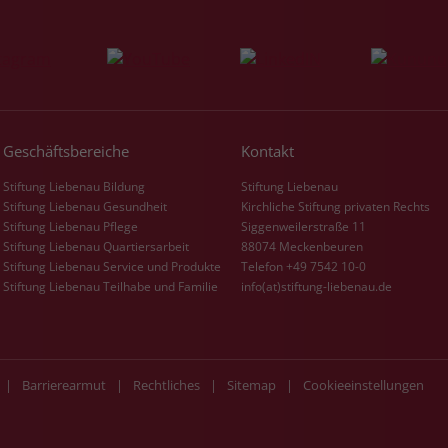
Laufzeit
3 Monate
Der Zweck von _fbp ist vollständig auf die
Werbe- und Analysebemühungen von
Facebook zurückzuführen. Dieses Cookie ist
ein Erstanbieter-Cookie, d. h. Facebook
Geschäftsbereiche
Kontakt
platziert es, während ein Verbraucher auf
Stiftung Liebenau Bildung
Stiftung Liebenau
Facebook ist. Dieses Cookie verfolgt die
Stiftung Liebenau Gesundheit
Kirchliche Stiftung privaten Rechts
Besuche eines Nutzers auf verschiedenen
Stiftung Liebenau Pflege
Siggenweilerstraße 11
Websites und meldet dieses Verhalten an
Zweck
Stiftung Liebenau Quartiersarbeit
88074 Meckenbeuren
Facebook. Facebook kann dann die
Stiftung Liebenau Service und Produkte
Telefon +49 7542 10-0
gesammelten Daten nutzen, um den Nutzer
Stiftung Liebenau Teilhabe und Familie
info(at)stiftung-liebenau.de
besser zu verstehen und bessere, relevantere
Werbung zu zeigen. Das _fbp-Cookie sammelt
keine persönlich identifizierbaren
Informationen und wird von Facebook nur
|
Barrierearmut
|
Rechtliches
|
Sitemap
|
Cookieeinstellungen
platziert, um Daten an das Unternehmen
zurückzusenden.