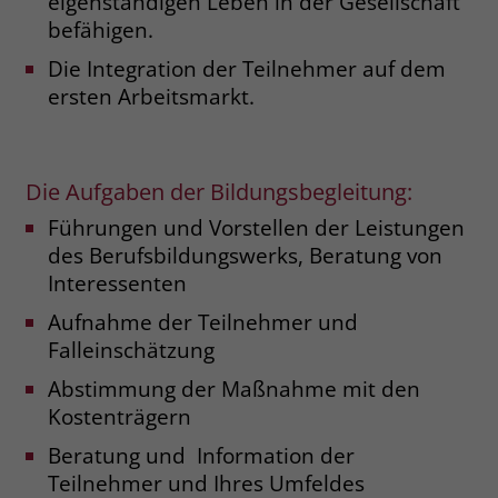
eigenständigen Leben in der Gesellschaft
welche Werbeanzeige geklickt wurde,
befähigen.
sodass erzielte Erfolge wie z.B.
Bestellungen oder Kontaktanfragen der
Die Integration der Teilnehmer auf dem
Anzeige zugewiesen werden können.
ersten Arbeitsmarkt.
Name
_gcl_dc
Die Aufgaben der Bildungsbegleitung:
Anbieter
Google Ads
Führungen und Vorstellen der Leistungen
Laufzeit
90 Tage
des Berufsbildungswerks, Beratung von
Interessenten
Dieses Cookie wird gesetzt, wenn ein
Aufnahme der Teilnehmer und
User über einen Klick auf eine Google
Falleinschätzung
Werbeanzeige auf die Website gelangt.
Es enthält Informationen darüber,
Zweck
Abstimmung der Maßnahme mit den
welche Werbeanzeige geklickt wurde,
Kostenträgern
sodass erzielte Erfolge wie z.B.
Bestellungen oder Kontaktanfragen der
Beratung und Information der
Anzeige zugewiesen werden können.
Teilnehmer und Ihres Umfeldes