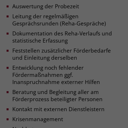
Auswertung der Probezeit
Name
_fbp
Leitung der regelmäßigen
Gesprächsrunden (Reha-Gespräche)
Anbieter
Facebook
Dokumentation des Reha-Verlaufs und
Laufzeit
3 Monate
statistische Erfassung
Der Zweck von _fbp ist vollständig auf
Feststellen zusätzlicher Förderbedarfe
die Werbe- und Analysebemühungen
und Einleitung derselben
von Facebook zurückzuführen. Dieses
Cookie ist ein Erstanbieter-Cookie, d. h.
Entwicklung noch fehlender
Facebook platziert es, während ein
Fördermaßnahmen ggf.
Verbraucher auf Facebook ist. Dieses
Inanspruchnahme externer Hilfen
Cookie verfolgt die Besuche eines
Beratung und Begleitung aller am
Nutzers auf verschiedenen Websites
und meldet dieses Verhalten an
Förderprozess beteiligter Personen
Zweck
Facebook. Facebook kann dann die
Kontakt mit externen Dienstleistern
gesammelten Daten nutzen, um den
Nutzer besser zu verstehen und
Krisenmanagement
bessere, relevantere Werbung zu