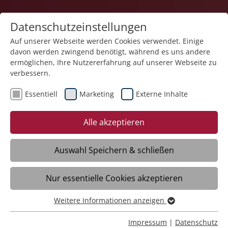
Datenschutzeinstellungen
Auf unserer Webseite werden Cookies verwendet. Einige
davon werden zwingend benötigt, während es uns andere
Bildung
ermöglichen, Ihre Nutzererfahrung auf unserer Webseite zu
verbessern.
Essentiell
Marketing
Externe Inhalte
Alle akzeptieren
Auswahl Speichern & schließen
Casemanagement/Bildungsbegleitung
Nur essentielle Cookies akzeptieren
Ravensburg
Weitere Informationen anzeigen
Essentiell
Daten
Essentielle Cookies werden für grundlegende Funktionen
Impressum
|
Datenschutz