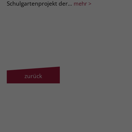
Schulgartenprojekt der…
im
mehr >
zurück