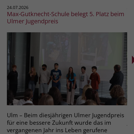
24.07.2026
24.
Max-Gutknecht-Schule belegt 5. Platz beim
BB
Ulmer Jugendpreis
Na
Ulm – Beim diesjährigen Ulmer Jugendpreis
Ra
für eine bessere Zukunft wurde das im
ge
vergangenen Jahr ins Leben gerufene
de