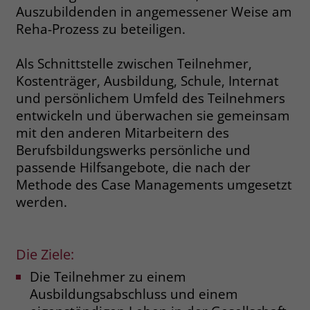
Auszubildenden in angemessener Weise am
Name
__cf_bm
Reha-Prozess zu beteiligen.
Name
_gcl_au
Anbieter
.fonts.net
Als Schnittstelle zwischen Teilnehmer,
Anbieter
Google Ads
Kostenträger, Ausbildung, Schule, Internat
Laufzeit
30 Minuten
Laufzeit
90 Tage
und persönlichem Umfeld des Teilnehmers
This cookie, set by Cloudflare, is used to
entwickeln und überwachen sie gemeinsam
Zweck
Zweck
Enthält eine zufallsgenerierte User-ID.
support Cloudflare Bot Management.
mit den anderen Mitarbeitern des
Berufsbildungswerks persönliche und
passende Hilfsangebote, die nach der
Name
_gcl_aw
Name
JSessionID
Methode des Case Managements umgesetzt
Anbieter
Google Ads
werden.
Anbieter
jobs.stiftung-liebenau.de
Laufzeit
90 Tage
Laufzeit
Session
Die Ziele:
Dieses Cookie wird gesetzt, wenn ein
Behält die Zustände des Benutzers bei
Zweck
User über einen Klick auf eine Google
Die Teilnehmer zu einem
allen Seitenanfragen bei.
Werbeanzeige auf die Website gelangt.
Ausbildungsabschluss und einem
Es enthält Informationen darüber,
Zweck