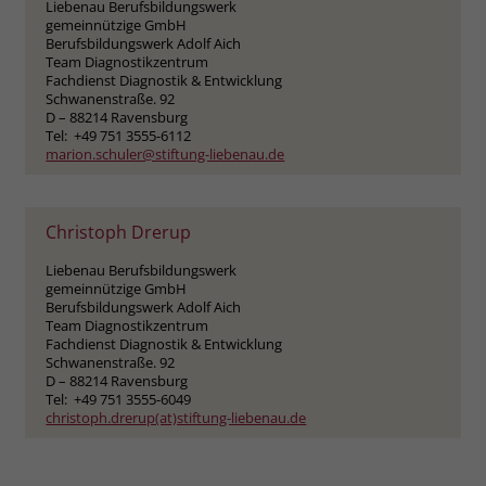
Liebenau Berufsbildungswerk
Berufsbildungswerk Adolf Aich
gemeinnützige GmbH
Eignungsabklärung und Arbeitserprobung
Name
_fbp
Berufsbildungswerk Adolf Aich
Fachdienst Diagnostik & Entwicklung
Team Diagnostikzentrum
Schwanenstr. 92
Fachdienst Diagnostik & Entwicklung
Anbieter
Facebook
88214 Ravensburg
Schwanenstraße. 92
Telefon +49 751 3555-6112
D – 88214 Ravensburg
marion.schuler(at)stiftung-liebenau.de
Laufzeit
3 Monate
Tel: +49 751 3555-6112
marion.schuler@stiftung-liebenau.de
Der Zweck von _fbp ist vollständig auf
die Werbe- und Analysebemühungen
von Facebook zurückzuführen. Dieses
Christoph Drerup
Cookie ist ein Erstanbieter-Cookie, d. h.
Liebenau Berufsbildungswerk
Facebook platziert es, während ein
gemeinnützige GmbH
Verbraucher auf Facebook ist. Dieses
Berufsbildungswerk Adolf Aich
Cookie verfolgt die Besuche eines
Team Diagnostikzentrum
Fachdienst Diagnostik & Entwicklung
Nutzers auf verschiedenen Websites
Schwanenstraße. 92
und meldet dieses Verhalten an
D – 88214 Ravensburg
Zweck
Facebook. Facebook kann dann die
Tel: +49 751 3555-6049
christoph.drerup(at)stiftung-liebenau.de
gesammelten Daten nutzen, um den
Nutzer besser zu verstehen und
bessere, relevantere Werbung zu