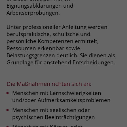
Eignungsabklärungen und
Name
__cf_bm
Arbeitserprobungen.
Name
_gcl_au
Anbieter
.fonts.net
Anbieter
Google Ads
Unter professioneller Anleitung werden
berufspraktische, schulische und
Laufzeit
30 Minuten
Laufzeit
90 Tage
persönliche Kompetenzen ermittelt,
This cookie, set by Cloudflare, is used to
Ressourcen erkennbar sowie
Zweck
Zweck
Enthält eine zufallsgenerierte User-ID.
support Cloudflare Bot Management.
Belastungsgrenzen deutlich. Sie dienen als
Grundlage für anstehend Entscheidungen.
Name
_gcl_aw
Name
JSessionID
Anbieter
Google Ads
Anbieter
jobs.stiftung-liebenau.de
Die Maßnahmen richten sich an:
Menschen mit Lernschwierigkeiten
Laufzeit
90 Tage
Laufzeit
Session
und/oder Aufmerksamkeitsproblemen
Dieses Cookie wird gesetzt, wenn ein
Behält die Zustände des Benutzers bei
Menschen mit seelischen oder
Zweck
User über einen Klick auf eine Google
allen Seitenanfragen bei.
psychischen Beeinträchtigungen
Werbeanzeige auf die Website gelangt.
Es enthält Informationen darüber,
Menschen mit Körper- oder
Zweck