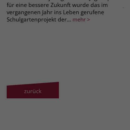
für eine bessere Zukunft wurde das im
ge
vergangenen Jahr ins Leben gerufene
de
Schulgartenprojekt der…
im
mehr >
zurück