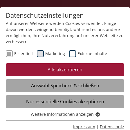
Datenschutzeinstellungen
Auf unserer Webseite werden Cookies verwendet. Einige
davon werden zwingend benötigt, während es uns andere
Bildung
ermöglichen, Ihre Nutzererfahrung auf unserer Webseite zu
verbessern.
Essentiell
Marketing
Externe Inhalte
Alle akzeptieren
Auswahl Speichern & schließen
Eignungsabklärung/Arbeitserprobung
Nur essentielle Cookies akzeptieren
Ravensburg
Weitere Informationen anzeigen
Essentiell
Daten
Essentielle Cookies werden für grundlegende Funktionen
Impressum
|
Datenschutz